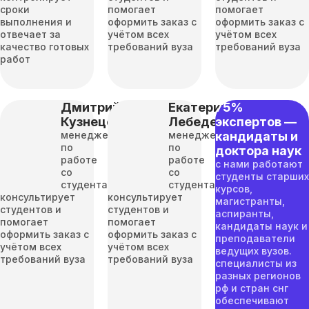
сроки
помогает
помогает
выполнения и
оформить заказ с
оформить заказ с
отвечает за
учётом всех
учётом всех
качество готовых
требований вуза
требований вуза
работ
Дмитрий
Екатерина
75%
Кузнецов
Лебедева
экспертов —
менеджер
менеджер
кандидаты и
по
по
доктора наук
работе
работе
с нами работают
со
со
студенты старших
студентами
студентами
курсов,
консультирует
консультирует
магистранты,
студентов и
студентов и
аспиранты,
помогает
помогает
кандидаты наук и
оформить заказ с
оформить заказ с
преподаватели
учётом всех
учётом всех
ведущих вузов.
требований вуза
требований вуза
специалисты из
разных регионов
рф и стран снг
обеспечивают