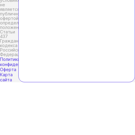
условиях
не
является
публичной
офертой,
определяемой
положениями
Статьи
437
Гражданского
кодекса
Российской
Федерации.
Политика
конфиденциальности
Оферта
Карта
сайта