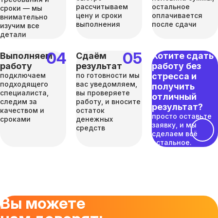
рассчитываем
остальное
сроки — мы
цену и сроки
оплачивается
внимательно
выполнения
после сдачи
изучим все
детали
Выполняем
Сдаём
Хотите сдать
работу
результат
работу без
подключаем
по готовности мы
стресса и
подходящего
вас уведомляем,
получить
специалиста,
вы проверяете
отличный
следим за
работу, и вносите
результат?
качеством и
остаток
просто оставьте
сроками
денежных
заявку, и мы
средств
сделаем всё
остальное.
Вы можете