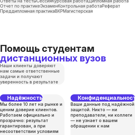
Ответы на тесты
Сессия
Курсовая работа
Дипломная работа
Отчет по практике
Экзамен
Контрольная работа
Реферат
Преддипломная практика
ВКР
Магистерская
Помощь студентам
дистанционных вузов
Наши клиенты доверяют
нам самые ответственные
задачи и получают
уверенность в результате
Надёжность
Конфиденциальнос
Мы более 10 лет на рынке и
Ваши данные под надёжной
ценим доверие клиентов.
защитой. Никто — ни
Работаем официально и
преподаватели, ни коллеги
прозрачно: результат
— не узнает о вашем
гарантирован, а при
обращении к нам
несоответствии условиям