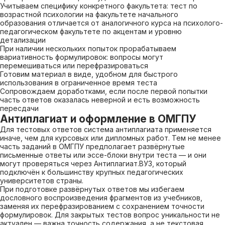
Учитываем специфику конкретного факультета: тест по
возрастной психологии на факультете начального
образования отличается от аналогичного курса на психолого-
педагогическом факультете по акцентам и уровню
детализации
При наличии нескольких попыток прорабатываем
вариативность формулировок: вопросы могут
перемешиваться или перефразироваться
Готовим материал в виде, удобном для быстрого
использования в ограниченное время теста
Сопровождаем доработками, если после первой попытки
часть ответов оказалась неверной и есть возможность
пересдачи
Антиплагиат и оформление в ОМГПУ
Для тестовых ответов система антиплагиата применяется
иначе, чем для курсовых или дипломных работ. Тем не менее
часть заданий в ОМГПУ предполагает развёрнутые
письменные ответы или эссе-блоки внутри теста — и они
могут проверяться через Антиплагиат.ВУЗ, который
подключён к большинству крупных педагогических
университетов страны.
При подготовке развёрнутых ответов мы избегаем
дословного воспроизведения фрагментов из учебников,
заменяя их перефразированием с сохранением точности
формулировок. Для закрытых тестов вопрос уникальности не
актуален — важна точность содержания, а не текстовая