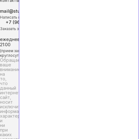
Контакты
mail@studhelp-online.ru
Написать на почту
+7 (968) 453-29-88
Заказать звонок
ежедневно с 9:00 до
21:00
(прием заявок
круглосуточно)
Обращаем
ваше
внимание
на
то,
что
данный
интернет-
сайт,
носит
исключительно
информационный
характер
и
ни
при
каких