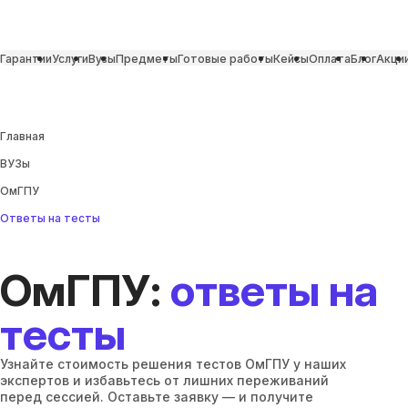
Гарантии
Услуги
Вузы
Предметы
Готовые работы
Кейсы
Оплата
Блог
Акци
Главная
ВУЗы
ОмГПУ
Ответы на тесты
ОмГПУ:
ответы на
тесты
Узнайте стоимость решения тестов ОмГПУ у наших
экспертов и избавьтесь от лишних переживаний
перед сессией. Оставьте заявку — и получите