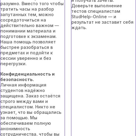
и получать зачёты.
разумно. Вместо того чтобы
Доверьте выполнение
тратить часы на разбор
тестов специалистам
запутанных тем, можно
StudHelp-Online — и
сосредоточиться на
результат не заставит себя
действительно важном —
ждать.
понимании материала и
подготовке к экзаменам.
Наша помощь позволяет
быстрее разобраться в
предметах и подойти к
сессии уверенно и без
перегрузки.
Конфиденциальность и
безопасность.
Личная информация
студентов надёжно
защищена. Заказ остаётся
строго между вами и
специалистом. Никто не
узнает, что вы обращались
за помощью. Мы
обеспечиваем полную
анонимность
сотрудничества, чтобы вы