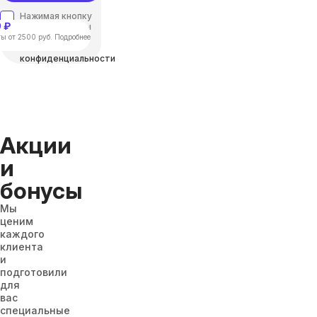
Нажимая кнопку
 ₽
“отправить”, вы
соглашаетесь с
ы от 2500 руб. Подробнее
Политикой
конфиденциальности
Акции
и
бонусы
Мы
ценим
каждого
клиента
и
подготовили
для
вас
специальные