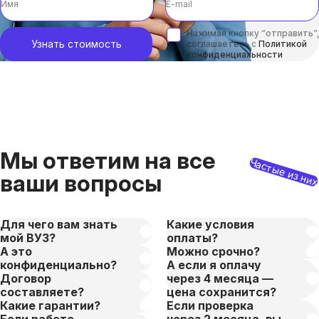
Нажимая кнопку “отправить”,
Узнать стоимость
соглашаетесь с
Политикой
конфиденциальности
Мы ответим на все
Частые из ни
ваши вопросы
Для чего вам знать
Какие условия
мой ВУЗ?
оплаты?
А это
Можно срочно?
конфиденциально?
А если я оплачу
Договор
через 4 месяца —
составляете?
цена сохранится?
Какие гарантии?
Если проверка
Если работа
через 2 месяца, вы