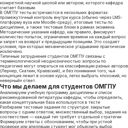
конкретной научной школой или автором, которого кафедра
считает базовым.
В ОМГПУ тесты встречаются в нескольких форматах:
промежуточный контроль внутри курса (обычно через LMS-
платформу вуза или Moodle-среду), итоговые тесты по
дисциплине, а также тестовые блоки в рамках экзамена.
Методические указания кафедр, как правило, фиксируют
количество попыток, ограничение времени на каждый вопрос
и запрет на возврат к предыдущим позициям. Это создаёт
условия, при которых механическое угадывание практически
исключено.
Типичные затруднения студентов ОМГПУ связаны с
терминологической неоднозначностью: вопросы по
педагогике могут опираться на классификации разных авторов
(Лернер, Скаткин, Краевский), и без понимания того, чья
концепция лежит в основе курса, легко выбрать «похожий, но
неверный» ответ.
Что мы делаем для студентов ОМГПУ
Анализируем учебную программу дисциплины и список
рекомендованной литературы кафедры, чтобы определить,
какая концептуальная база используется в тесте
Разбираем тестовые задания по структуре: закрытые
вопросы с одним ответом, множественный выбор, задания на
соответствие — каждый тип требует отдельной стратегии
Формируем ответы с обоснованием, чтобы при устной
проверке или апелляции студент мог объяснить выбор