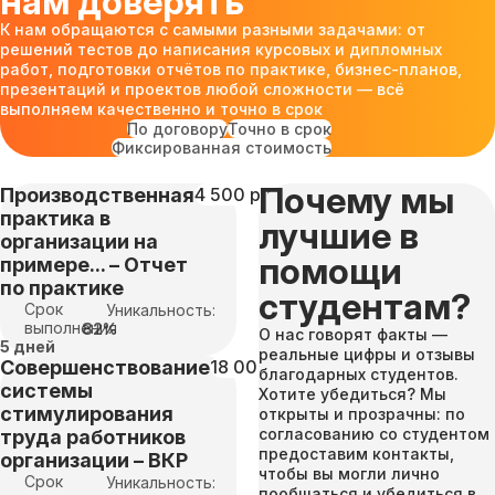
нам доверять
К нам обращаются с самыми разными задачами: от
решений тестов до написания курсовых и дипломных
работ, подготовки отчётов по практике, бизнес-планов,
презентаций и проектов любой сложности — всё
выполняем качественно и точно в срок
По договору
Точно в срок
Фиксированная стоимость
Почему мы
Производственная
4 500 руб
практика в
лучшие в
организации на
помощи
примере... – Отчет
по практике
студентам?
Срок
Уникальность:
выполнения
82%
О нас говорят факты —
5 дней
реальные цифры и отзывы
Совершенствование
18 000 руб
благодарных студентов.
системы
Хотите убедиться? Мы
стимулирования
открыты и прозрачны: по
согласованию со студентом
труда работников
предоставим контакты,
организации – ВКР
чтобы вы могли лично
Срок
Уникальность:
пообщаться и убедиться в