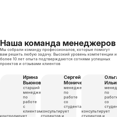
Наша команда менеджеров
Мы собрали команду профессионалов, которые помогут
вам решить любую задачу. Высокий уровень компетенции и
более 10 лет опыта подтверждаются сотнями успешных
проектов и отзывами клиентов
Ирина
Сергей
Ольг
Вьюнова
Моничев
Ильи
старший
менеджер
мене
менеджер
по
по
по
работе
работ
работе
со
со
с
студентами
студе
клиентами
консультирует
консультирует
контролирует
студентов и
студентов и