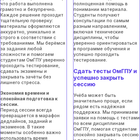
что работа выполнена
полноценная помощь в
грамотно и безупречно.
понимании материала.
Каждое решение проходит
Студенты получают
тщательную проверку:
консультации по самым
материалы оформляются
разным направлениям,
аккуратно, уникально и
включая технические
строго в соответствии с
дисциплины, чтобы
требованиями. Мы берёмся
уверенно ориентироваться
за задания любой
в программе обучения и
сложности и помогаем
успешно проходить
студентам ОмГПУ уверенно
тестирование.
проходить тестирование,
Сдать тесты ОмГПУ и
сдавать экзамены и
закрывать зачёты без
успешно закрыть
лишнего стресса.
сессию
Экономия времени и
Учёба может быть
спокойная подготовка к
значительно проще, если
сессии.
рядом есть надёжная
Период сессии всегда
поддержка. Мы принимаем
превращается в марафон
заявки на помощь с тестами
дедлайнов, заданий и
по всем дисциплинам
экзаменов. В такие
ОмГПУ, помогая студентам
моменты особенно важно
спокойно закрывать сессию
использовать время