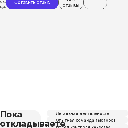
своим
Оставить отзыв
отзывы
целям
Пока
Легальная деятельность
Опытная команда тьюторов
откладываете
Отдел контроля качества