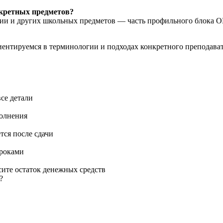
нкретных предметов?
рии и других школьных предметов — часть профильного блока О
риентируемся в терминологии и подходах конкретного преподава
се детали
полнения
тся после сдачи
сроками
сите остаток денежных средств
?