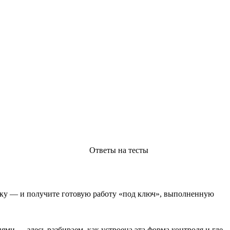
Ответы на тесты
явку — и получите готовую работу «под ключ», выполненную
ми — здесь разбираем, как устроена эта форма контроля и где