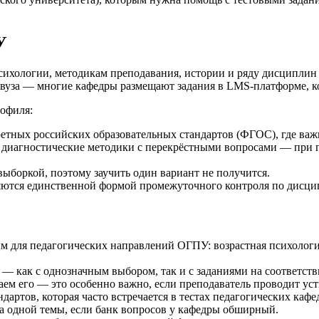
У
ихологии, методикам преподавания, истории и ряду дисциплин е
вуза — многие кафедры размещают задания в LMS-платформе, кот
офиля:
тных российских образовательных стандартов (ФГОС), где важн
диагностические методики с перекрёстными вопросами — при п
выборкой, поэтому заучить один вариант не получится.
ляются единственной формой промежуточного контроля по дисцип
м для педагогических направлений ОГПУ: возрастная психологи
 как с однозначным выбором, так и с заданиями на соответстви
аем его — это особенно важно, если преподаватель проводит уст
ртов, которая часто встречается в тестах педагогических кафе
а одной темы, если банк вопросов у кафедры обширный.