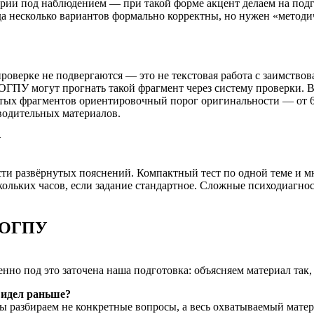
ории под наблюдением — при такой форме акцент делаем на подг
гда несколько вариантов формально корректны, но нужен «мето
роверке не подвергаются — это не текстовая работа с заимство
ОГПУ могут прогнать такой фрагмент через систему проверки. В
утых фрагментов ориентировочный порог оригинальности — от 60
одительных материалов.
У
сти развёрнутых пояснений. Компактный тест по одной теме и 
ольких часов, если задание стандартное. Сложные психодиагно
в ОГПУ
но под это заточена наша подготовка: объясняем материал так, 
 видел раньше?
ы разбираем не конкретные вопросы, а весь охватываемый мате