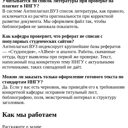
Учитывается ли список литературы при проверке на
плагиат в ННГУ?
В системе Антиплагиат.ВУЗ список литературы, как правило,
исключается из расчёта оригинальности при корректной
разметке документа. Мы оформляем файл так, чтобы
библиография не занижала показатель.
Как кафедра проверяет, что реферат не списан с
популярных студенческих сайтов?
Антиплагиат.ВУЗ индексирует крупнейшие базы рефератов
— «Студопедия», «Allbest» и аналоги. Работы, скачанные
оттуда, будут выявлены при первой же проверке. Текст,
написанный под конкретную тему ННГУ с актуальными
источниками, таких совпадений не даёт.
Можно ли заказать только оформление готового текста по
стандартам ННГУ?
Да. Если у вас есть черновик, мы приведём его к требованиям
конкретной кафедры: исправим титульный лист,
библиографию, поля, межстрочный интервал и структуру
заголовков.
Как мы работаем
Расскажите о задаче