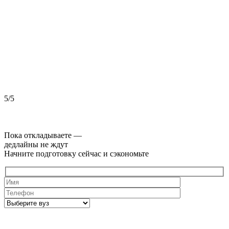
5/5
5
Пока откладываете —
дедлайны не ждут
Начните подготовку сейчас и сэкономьте