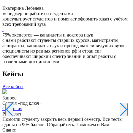
Екатерина Лебедева
менеджер по работе со студентами
консультирует студентов и помогает оформить заказ с учётом
всех требований вуза
75% экспертов — кандидаты и доктора наук
с нами работают студенты старших курсов, магистранты,
аспиранты, кандидаты наук и преподаватели ведущих вузов.
специалисты из разных регионов рф и стран снг
обеспечивают широкий спектр знаний и опыт работы с
различными дисциплинами.
Кейсы
Все кейсы
Запрос:
З
Сессия «под ключ»
Синергия
Результат:
Р
Помогли студенту закрыть весь первый семестр. Все тесты
П
сданы на 90+ баллов. Обращайтесь. Поможем и Вам.
С
Сдано: