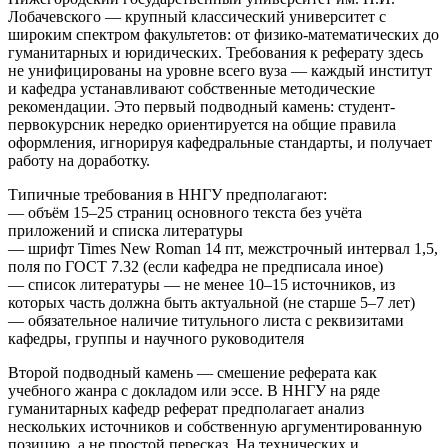
Лобачевского — крупный классический университет с
широким спектром факультетов: от физико-математических до
гуманитарных и юридических. Требования к реферату здесь
не унифицированы на уровне всего вуза — каждый институт
и кафедра устанавливают собственные методические
рекомендации. Это первый подводный камень: студент-
первокурсник нередко ориентируется на общие правила
оформления, игнорируя кафедральные стандарты, и получает
работу на доработку.
Типичные требования в ННГУ предполагают:
— объём 15–25 страниц основного текста без учёта
приложений и списка литературы
— шрифт Times New Roman 14 пт, межстрочный интервал 1,5,
поля по ГОСТ 7.32 (если кафедра не предписала иное)
— список литературы — не менее 10–15 источников, из
которых часть должна быть актуальной (не старше 5–7 лет)
— обязательное наличие титульного листа с реквизитами
кафедры, группы и научного руководителя
Второй подводный камень — смешение реферата как
учебного жанра с докладом или эссе. В ННГУ на ряде
гуманитарных кафедр реферат предполагает анализ
нескольких источников и собственную аргументированную
позицию, а не простой пересказ. На технических и