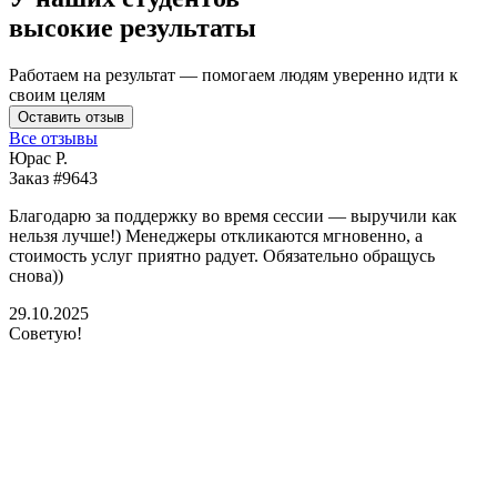
высокие результаты
Работаем на результат — помогаем людям уверенно идти к
своим целям
Оставить отзыв
Все отзывы
Юрас Р.
Заказ #9643
З
Благодарю за поддержку во время сессии — выручили как
В
нельзя лучше!) Менеджеры откликаются мгновенно, а
у
стоимость услуг приятно радует. Обязательно обращусь
м
снова))
К
б
29.10.2025
Советую!
2