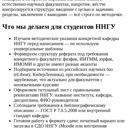
естественно-научных факультетах, напротив, жёстче
контролируется структура: введение с целью и задачами,
разделы, заключение с выводами — всё строго по методичке.
Что мы делаем для студентов ННГУ
Изучаем методические указания конкретной кафедры
ННГУ перед написанием — не используем
универсальные шаблоны
Формируем структуру реферата под требования
конкретного факультета: физфак, ИИТММ, юрфак,
ИМОМИ и другие имеют разные акценты
Подбираем источники из российских научных баз
(eLibrary, КиберЛенинка), при необходимости —
зарубежные, что актуально для факультетов с
иноязычными курсами
Оформляем титульный лист с правильными
реквизитами ННГУ: название института, кафедра,
дисциплина, ФИО руководителя
Соблюдаем требования к библиографическому
описанию — ГОСТ Р 7.0.5-2008 или внутренний
стандарт кафедры
Готовим работу к формату сдачи: печатный вариант или
загрузка в СДО ННГУ (Moodle или внутренняя