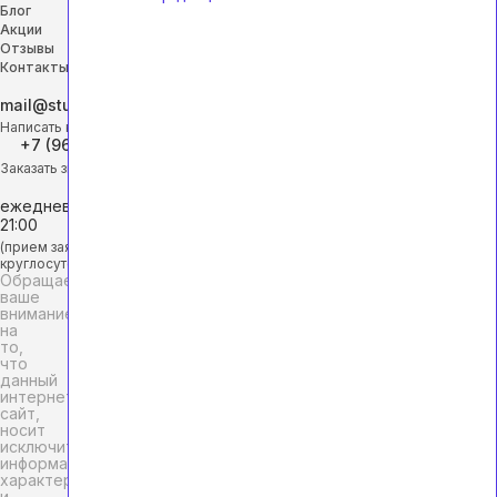
Блог
Акции
Отзывы
Контакты
mail@studhelp-online.ru
Написать на почту
+7 (968) 453-29-88
Заказать звонок
ежедневно с 9:00 до
21:00
(прием заявок
круглосуточно)
Обращаем
ваше
внимание
на
то,
что
данный
интернет-
сайт,
носит
исключительно
информационный
характер
и