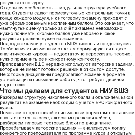
результата по курсу.
Отдельная особенность — модульная структура учебного
года. Студенты сдают промежуточные контрольные точки в
конце каждого модуля, и к итоговому экзамену приходят с
уже сформированным накопленным баллом. Это означает, что
«вытянуть» оценку только за счёт экзамена невозможно:
нужно понимать, сколько баллов уже набрано и какой
результат реально нужен на экзамене.
Подводные камни у студентов ВШЭ типичны и предсказуемы:
Требования к письменным ответам формулируются в духе
аналитических курсов — недостаточно пересказать теорию,
нужно применить её к конкретному контексту.
Преподаватели ВШЭ нередко используют авторские задания,
которые не имеют готовых решений в открытом доступе.
Некоторые дисциплины предполагают экзамен в формате
устной защиты письменной работы, что требует двойной
подготовки.
Что мы делаем для студентов НИУ ВШЭ
Разбираем структуру накопленного балла и объясняем, какой
результат на экзамене необходим с учётом БРС конкретного
курса.
Помогаем с подготовкой к письменным форматам: составляем
планы ответов на эссе, алгоритмы решения кейсов,
разбираем типовые тестовые блоки по дисциплине.
Прорабатываем авторские задания — анализируем логику
конкретного преподавателя по программе курса и открытым