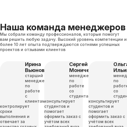
Наша команда менеджеров
Мы собрали команду профессионалов, которые помогут
вам решить любую задачу. Высокий уровень компетенции и
более 10 лет опыта подтверждаются сотнями успешных
проектов и отзывами клиентов
Ирина
Сергей
Ольг
Вьюнова
Моничев
Ильи
старший
менеджер
мене
менеджер
по
по
по
работе
работ
работе
со
со
с
студентами
студе
клиентами
консультирует
консультирует
контролирует
студентов и
студентов и
сроки
помогает
помогает
выполнения и
оформить заказ с
оформить заказ с
отвечает за
учётом всех
учётом всех
качество готовых
требований вуза
требований вуза