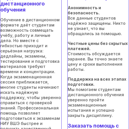
дистанционного
Анонимность и
обучения
безопасность.
Все данные студентов
Обучение в дистанционном
надёжно защищены. Никто
формате даёт студентам
не узнает, что вы
возможность совмещать
обращались за помощью.
учёбу, работу и личные
дела. Но вместе с
Честные цены без скрытых
гибкостью приходит и
платежей.
серьёзная нагрузка:
Стоимость обсуждается
дедлайны, экзамены,
заранее. Вы точно знаете
тестирование и подготовка
цену и сроки выполнения
материалов требуют
работы.
времени и концентрации.
Когда экзаменационная
Поддержка на всех этапах
сессия приближается,
подготовки.
многие студенты начинают
Мы помогаем студентам
искать надёжную
дистанционного обучения
поддержку, чтобы уверенно
уверенно пройти
справиться с проверкой
экзаменационные
знаний. Профессиональная
испытания и успешно
помощь позволяет
закрыть дисциплину.
подготовиться к экзаменам
НИУ ВШЭ быстрее и
Заказать помощь с
получить качественный