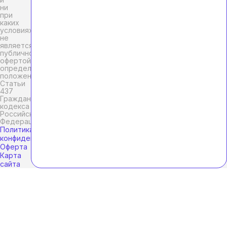
ни
при
каких
условиях
не
является
публичной
офертой,
определяемой
положениями
Статьи
437
Гражданского
кодекса
Российской
Федерации.
Политика
конфиденциальности
Оферта
Карта
сайта