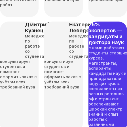
работ
Дмитрий
Екатерина
75%
Кузнецов
Лебедева
экспертов —
менеджер
менеджер
кандидаты и
по
по
доктора наук
работе
работе
с нами работают
со
со
студенты старших
студентами
студентами
курсов,
консультирует
консультирует
магистранты,
студентов и
студентов и
аспиранты,
помогает
помогает
кандидаты наук и
оформить заказ с
оформить заказ с
преподаватели
учётом всех
учётом всех
ведущих вузов.
требований вуза
требований вуза
специалисты из
разных регионов
рф и стран снг
обеспечивают
широкий спектр
знаний и опыт
работы с
различными