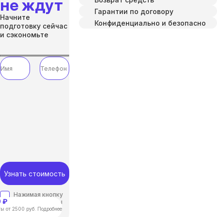
не ждут
Гарантии по договору
Начните
Конфиденциально и безопасно
подготовку сейчас
и сэкономьте
Узнать стоимость
Нажимая кнопку
 ₽
“отправить”, вы
соглашаетесь с
ы от 2500 руб. Подробнее
Политикой