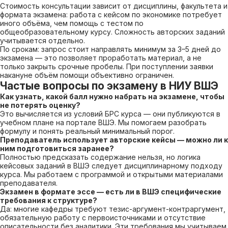
Стоимость консультации зависит от дисциплины, факультета и
формата экзамена: работа с кейсом по экономике потребует
иного объёма, чем помощь с тестом по
общеобразовательному курсу. Сложность авторских заданий
учитывается отдельно.
По срокам: запрос стоит направлять минимум за 3–5 дней до
экзамена — это позволяет проработать материал, а не
только закрыть срочные пробелы. При поступлении заявки
накануне объём помощи объективно ограничен.
Частые вопросы по экзамену в НИУ ВШЭ
Как узнать, какой балл нужно набрать на экзамене, чтобы
не потерять оценку?
Это вычисляется из условий БРС курса — они публикуются в
учебном плане на портале ВШЭ. Мы помогаем разобрать
формулу и понять реальный минимальный порог.
Преподаватель использует авторские кейсы — можно ли к
ним подготовиться заранее?
Полностью предсказать содержание нельзя, но логика
кейсовых заданий в ВШЭ следует дисциплинарному подходу
курса. Мы работаем с программой и открытыми материалами
преподавателя.
Экзамен в формате эссе — есть ли в ВШЭ специфические
требования к структуре?
Да: многие кафедры требуют тезис-аргумент-контраргумент,
обязательную работу с первоисточниками и отсутствие
описательности без аналитики. Эти требования мы учитываем