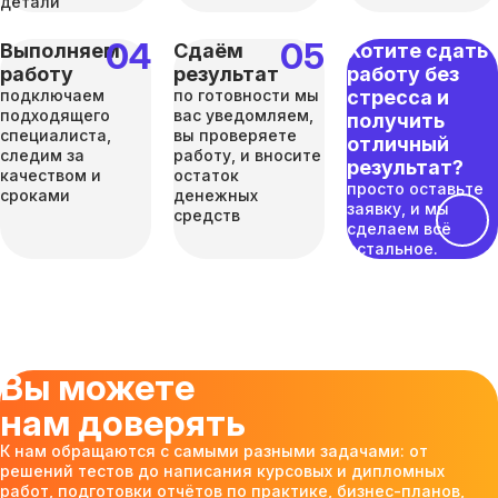
детали
Выполняем
Сдаём
Хотите сдать
работу
результат
работу без
подключаем
по готовности мы
стресса и
подходящего
вас уведомляем,
получить
специалиста,
вы проверяете
отличный
следим за
работу, и вносите
результат?
качеством и
остаток
просто оставьте
сроками
денежных
заявку, и мы
средств
сделаем всё
остальное.
Вы можете
нам доверять
К нам обращаются с самыми разными задачами: от
решений тестов до написания курсовых и дипломных
работ, подготовки отчётов по практике, бизнес-планов,