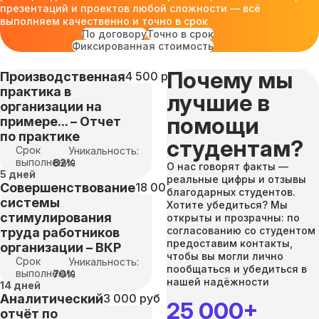
презентаций и проектов любой сложности — всё
выполняем качественно и точно в срок
По договору
Точно в срок
Фиксированная стоимость
Почему мы
Производственная
4 500 руб
практика в
лучшие в
организации на
помощи
примере... – Отчет
по практике
студентам?
Срок
Уникальность:
выполнения
82%
О нас говорят факты —
5 дней
реальные цифры и отзывы
Совершенствование
18 000 руб
благодарных студентов.
системы
Хотите убедиться? Мы
стимулирования
открыты и прозрачны: по
согласованию со студентом
труда работников
предоставим контакты,
организации – ВКР
чтобы вы могли лично
Срок
Уникальность:
пообщаться и убедиться в
выполнения
70%
нашей надёжности
14 дней
Аналитический
3 000 руб
25 000+
отчёт по