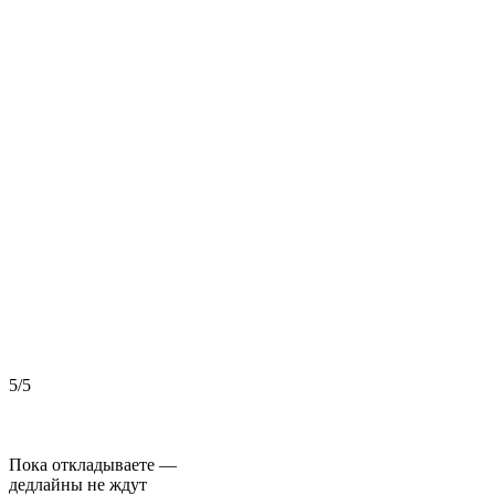
5/5
5
Пока откладываете —
дедлайны не ждут