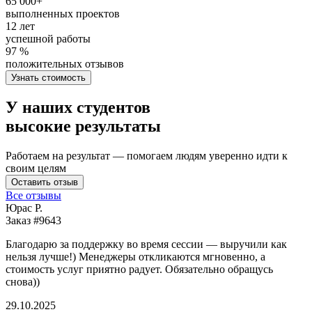
65 000+
выполненных проектов
12 лет
успешной работы
97 %
положительных отзывов
Узнать стоимость
У наших студентов
высокие результаты
Работаем на результат — помогаем людям уверенно идти к
своим целям
Оставить отзыв
Все отзывы
Юрас Р.
Заказ #9643
З
Благодарю за поддержку во время сессии — выручили как
В
нельзя лучше!) Менеджеры откликаются мгновенно, а
у
стоимость услуг приятно радует. Обязательно обращусь
м
снова))
К
б
29.10.2025