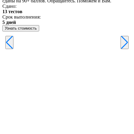
сданы на 90+ баллов. Обращайтесь. Поможем и Вам.
С
Сдано:
13 тестов
С
Срок выполнения:
3
5 дней
Узнать стоимость