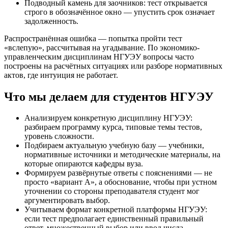
Подводный камень для заочников: тест открывается
строго в обозначённое окно — упустить срок означает
задолженность.
Распространённая ошибка — попытка пройти тест
«вслепую», рассчитывая на угадывание. По экономико-
управленческим дисциплинам НГУЭУ вопросы часто
построены на расчётных ситуациях или разборе нормативных
актов, где интуиция не работает.
Что мы делаем для студентов НГУЭУ
Анализируем конкретную дисциплину НГУЭУ:
разбираем программу курса, типовые темы тестов,
уровень сложности.
Подбираем актуальную учебную базу — учебники,
нормативные источники и методические материалы, на
которые опираются кафедры вуза.
Формируем развёрнутые ответы с пояснениями — не
просто «вариант А», а обоснование, чтобы при устном
уточнении со стороны преподавателя студент мог
аргументировать выбор.
Учитываем формат конкретной платформы НГУЭУ:
если тест предполагает единственный правильный
ответ, множественный выбор или ввод числа —