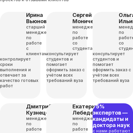
Ирина
Сергей
Ольг
Вьюнова
Моничев
Ильи
старший
менеджер
мене
менеджер
по
по
по
работе
работ
работе
со
со
с
студентами
студе
клиентами
консультирует
консультирует
контролирует
студентов и
студентов и
сроки
помогает
помогает
выполнения и
оформить заказ с
оформить заказ с
отвечает за
учётом всех
учётом всех
качество готовых
требований вуза
требований вуза
работ
Дмитрий
Екатерина
75%
Кузнецов
Лебедева
экспертов —
менеджер
менеджер
кандидаты и
по
по
доктора наук
работе
работе
с нами работают