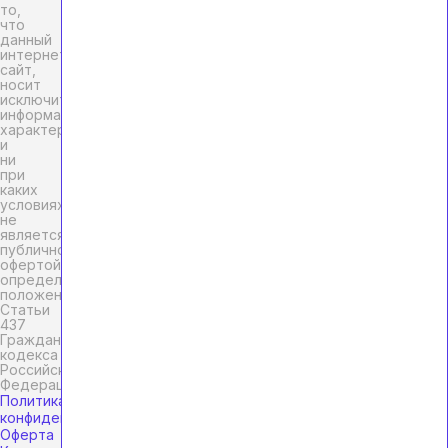
то,
что
данный
интернет-
сайт,
носит
исключительно
информационный
характер
и
ни
при
каких
условиях
не
является
публичной
офертой,
определяемой
положениями
Статьи
437
Гражданского
кодекса
Российской
Федерации.
Политика
конфиденциальности
Оферта