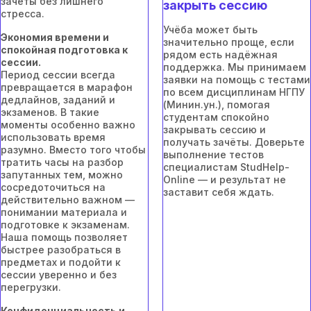
зачёты без лишнего
закрыть сессию
стресса.
Учёба может быть
Экономия времени и
значительно проще, если
спокойная подготовка к
рядом есть надёжная
сессии.
поддержка. Мы принимаем
Период сессии всегда
заявки на помощь с тестами
превращается в марафон
по всем дисциплинам НГПУ
дедлайнов, заданий и
(Минин.ун.), помогая
экзаменов. В такие
студентам спокойно
моменты особенно важно
закрывать сессию и
использовать время
получать зачёты. Доверьте
разумно. Вместо того чтобы
выполнение тестов
тратить часы на разбор
специалистам StudHelp-
запутанных тем, можно
Online — и результат не
сосредоточиться на
заставит себя ждать.
действительно важном —
понимании материала и
подготовке к экзаменам.
Наша помощь позволяет
быстрее разобраться в
предметах и подойти к
сессии уверенно и без
перегрузки.
Конфиденциальность и