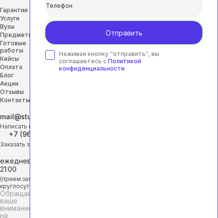
Гарантии
Услуги
Вузы
Отправить
Предметы
Готовые
работы
Нажимая кнопку “отправить”, вы
Кейсы
соглашаетесь с
Политикой
Оплата
конфиденциальности
Блог
Акции
Отзывы
Контакты
mail@studhelp-online.ru
Написать на почту
+7 (968) 453-29-88
Заказать звонок
ежедневно с 9:00 до
21:00
(прием заявок
круглосуточно)
Обращаем
ваше
внимание
на