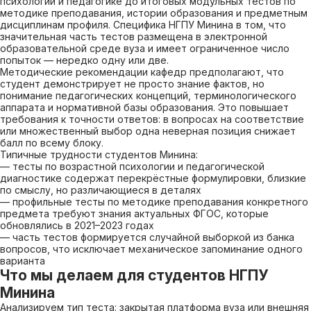
психологии и педагогике до итоговых модульных тестов по
методике преподавания, истории образования и предметным
дисциплинам профиля. Специфика НГПУ Минина в том, что
значительная часть тестов размещена в электронной
образовательной среде вуза и имеет ограниченное число
попыток — нередко одну или две.
Методические рекомендации кафедр предполагают, что
студент демонстрирует не просто знание фактов, но
понимание педагогических концепций, терминологического
аппарата и нормативной базы образования. Это повышает
требования к точности ответов: в вопросах на соответствие
или множественный выбор одна неверная позиция снижает
балл по всему блоку.
Типичные трудности студентов Минина:
— тесты по возрастной психологии и педагогической
диагностике содержат перекрёстные формулировки, близкие
по смыслу, но различающиеся в деталях
— профильные тесты по методике преподавания конкретного
предмета требуют знания актуальных ФГОС, которые
обновлялись в 2021–2023 годах
— часть тестов формируется случайной выборкой из банка
вопросов, что исключает механическое запоминание одного
варианта
Что мы делаем для студентов НГПУ
Минина
Анализируем тип теста: закрытая платформа вуза или внешняя