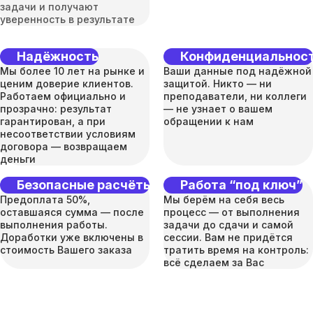
задачи и получают
уверенность в результате
Надёжность
Конфиденциальнос
Мы более 10 лет на рынке и
Ваши данные под надёжной
ценим доверие клиентов.
защитой. Никто — ни
Работаем официально и
преподаватели, ни коллеги
прозрачно: результат
— не узнает о вашем
гарантирован, а при
обращении к нам
несоответствии условиям
договора — возвращаем
деньги
Безопасные расчёты
Работа “под ключ”
Предоплата 50%,
Мы берём на себя весь
оставшаяся сумма — после
процесс — от выполнения
выполнения работы.
задачи до сдачи и самой
Доработки уже включены в
сессии. Вам не придётся
стоимость Вашего заказа
тратить время на контроль:
всё сделаем за Вас