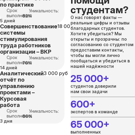
помощи
по практике
студентам?
Срок
Уникальность:
выполнения
82%
О нас говорят факты —
5 дней
реальные цифры и отзывы
Совершенствование
18 000 руб
благодарных студентов.
системы
Хотите убедиться? Мы
стимулирования
открыты и прозрачны: по
согласованию со студентом
труда работников
предоставим контакты,
организации – ВКР
чтобы вы могли лично
Срок
Уникальность:
пообщаться и убедиться в
выполнения
70%
нашей надёжности
14 дней
Аналитический
3 000 руб
25 000+
отчёт по
управлению
студентов доверили
нам свои задачи
проектами –
Курсовая
600+
работа
Срок
Уникальность:
экспертов в команде
выполнения
80%
3 дня
65 000+
выполненных