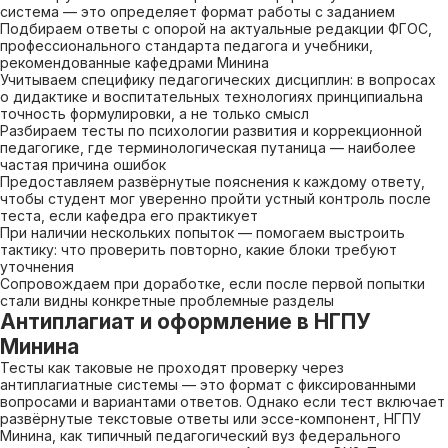
система — это определяет формат работы с заданием
Подбираем ответы с опорой на актуальные редакции ФГОС,
профессионального стандарта педагога и учебники,
рекомендованные кафедрами Минина
Учитываем специфику педагогических дисциплин: в вопросах
о дидактике и воспитательных технологиях принципиальна
точность формулировки, а не только смысл
Разбираем тесты по психологии развития и коррекционной
педагогике, где терминологическая путаница — наиболее
частая причина ошибок
Предоставляем развёрнутые пояснения к каждому ответу,
чтобы студент мог уверенно пройти устный контроль после
теста, если кафедра его практикует
При наличии нескольких попыток — помогаем выстроить
тактику: что проверить повторно, какие блоки требуют
уточнения
Сопровождаем при доработке, если после первой попытки
стали видны конкретные проблемные разделы
Антиплагиат и оформление в НГПУ
Минина
Тесты как таковые не проходят проверку через
антиплагиатные системы — это формат с фиксированными
вопросами и вариантами ответов. Однако если тест включает
развёрнутые текстовые ответы или эссе-компонент, НГПУ
Минина, как типичный педагогический вуз федерального