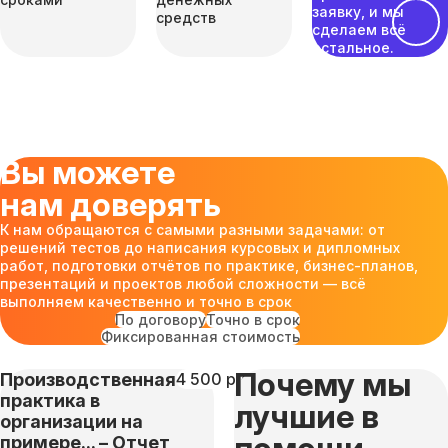
заявку, и мы
средств
сделаем всё
остальное.
Вы можете
нам доверять
К нам обращаются с самыми разными задачами: от
решений тестов до написания курсовых и дипломных
работ, подготовки отчётов по практике, бизнес-планов,
презентаций и проектов любой сложности — всё
выполняем качественно и точно в срок
По договору
Точно в срок
Фиксированная стоимость
Почему мы
Производственная
4 500 руб
практика в
лучшие в
организации на
примере... – Отчет