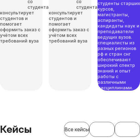
со
со
студенты старших
студентами
студентами
курсов,
консультирует
консультирует
магистранты,
студентов и
студентов и
аспиранты,
помогает
помогает
кандидаты наук и
оформить заказ с
оформить заказ с
преподаватели
учётом всех
учётом всех
ведущих вузов.
требований вуза
требований вуза
специалисты из
разных регионов
рф и стран снг
обеспечивают
широкий спектр
знаний и опыт
работы с
различными
дисциплинами.
Кейсы
Все кейсы