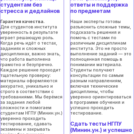
студентам без
ответы и поддержка
стресса и дедлайнов
по предметам
Гарантия качества.
Наши эксперты готовы
Для студентов института
разъяснить сложные темы,
уверенность в результате
подсказать решения и
играет решающую роль.
помочь с тестами по
Когда речь идёт о тестах,
различным дисциплинам
заданиях и сложных
института. Это не просто
дисциплинах, важно знать,
выполнение заданий — это
что работа выполнена
полноценная помощь в
грамотно и безупречно.
понимании материала.
Каждое решение проходит
Студенты получают
тщательную проверку:
консультации по самым
материалы оформляются
разным направлениям,
аккуратно, уникально и
включая технические
строго в соответствии с
дисциплины, чтобы
требованиями. Мы берёмся
уверенно ориентироваться
за задания любой
в программе обучения и
сложности и помогаем
успешно проходить
студентам НГПУ (Минин.ун.)
тестирование.
уверенно проходить
Сдать тесты НГПУ
тестирование, сдавать
экзамены и закрывать
(Минин.ун.) и успешно