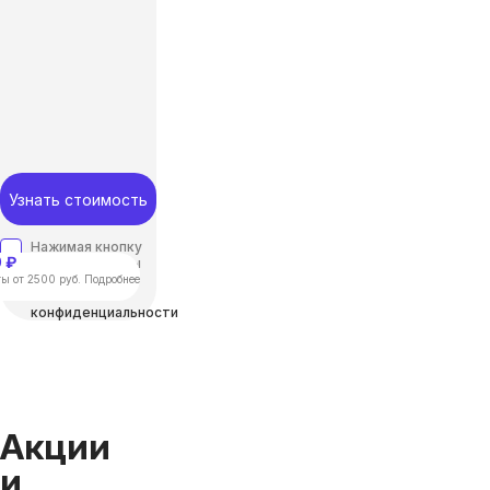
Узнать стоимость
Нажимая кнопку
 ₽
“отправить”, вы
соглашаетесь с
ы от 2500 руб. Подробнее
Политикой
конфиденциальности
Акции
и