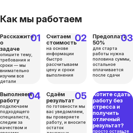
Как мы работаем
Расскажите
Считаем
Предоплата
о
стоимость
50%
задаче
на основе
для старта
информации
работы нужна
опишите тему,
быстро
половина суммы,
требования и
рассчитываем
остальное
сроки — мы
цену и сроки
оплачивается
внимательно
выполнения
после сдачи
изучим все
детали
Выполняем
Сдаём
Хотите сдать
работу
результат
работу без
подключаем
по готовности мы
стресса и
подходящего
вас уведомляем,
получить
специалиста,
вы проверяете
отличный
следим за
работу, и вносите
результат?
качеством и
остаток
просто оставьте
сроками
денежных