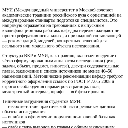
МУИ (Международный университет в Москве) сочетает
академические традиции российского вуза с ориентацией на
международные стандарты подготовки специалистов. Это
напрямую отражается на требованиях к выпускным
квалификационным работам: кафедры нередко ожидают не
просто реферативного анализа, а прикладной составляющей
— рекомендаций, моделей, конкретных решений для
реального или модельного объекта исследования.
Структура ВКР в МУИ, как правило, включает введение с
чётко сформулированным аппаратом исследования (цель,
задачи, объект, предмет, гипотеза), две-три содержательные
главы, заключение и список источников не менее 40–50
наименований. Методические рекомендации кафедр требуют
корректного оформления ссылок по ГОСТ Р 7.0.5-2008 и
строгого соблюдения параметров страницы: поля,
межстрочный интервал, шрифт — всё фиксировано.
Типичные затруднения студентов МУИ:
— несоответствие практической части реальным данным
объекта исследования
— ошибки в оформлении нормативно-правовой базы как
источников
— слабая связь выводов по главам с общим заключением