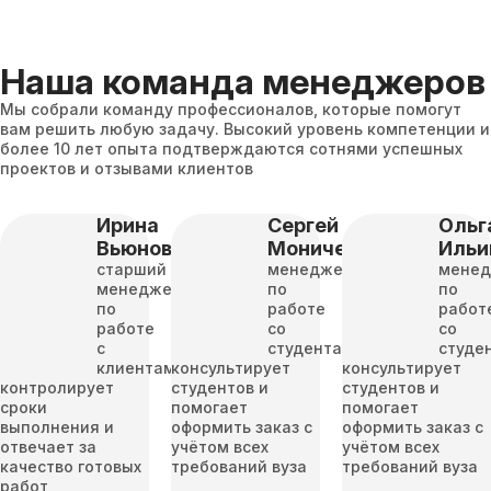
Наша команда менеджеров
Мы собрали команду профессионалов, которые помогут
вам решить любую задачу. Высокий уровень компетенции и
более 10 лет опыта подтверждаются сотнями успешных
проектов и отзывами клиентов
Ирина
Сергей
Ольг
Вьюнова
Моничев
Ильи
старший
менеджер
мене
менеджер
по
по
по
работе
работ
работе
со
со
с
студентами
студе
клиентами
консультирует
консультирует
контролирует
студентов и
студентов и
сроки
помогает
помогает
выполнения и
оформить заказ с
оформить заказ с
отвечает за
учётом всех
учётом всех
качество готовых
требований вуза
требований вуза
работ