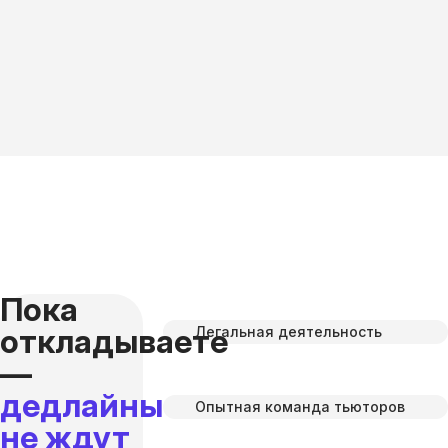
Пока
откладываете
Легальная деятельность
—
дедлайны
Опытная команда тьюторов
не ждут