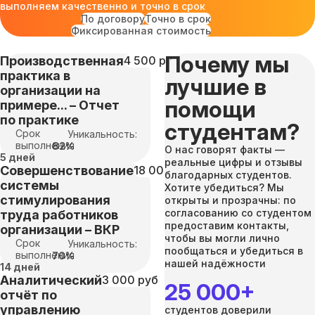
выполняем качественно и точно в срок
По договору
Точно в срок
Фиксированная стоимость
Почему мы
Производственная
4 500 руб
практика в
лучшие в
организации на
помощи
примере... – Отчет
по практике
студентам?
Срок
Уникальность:
выполнения
82%
О нас говорят факты —
5 дней
реальные цифры и отзывы
Совершенствование
18 000 руб
благодарных студентов.
системы
Хотите убедиться? Мы
стимулирования
открыты и прозрачны: по
согласованию со студентом
труда работников
предоставим контакты,
организации – ВКР
чтобы вы могли лично
Срок
Уникальность:
пообщаться и убедиться в
выполнения
70%
нашей надёжности
14 дней
Аналитический
3 000 руб
25 000+
отчёт по
управлению
студентов доверили