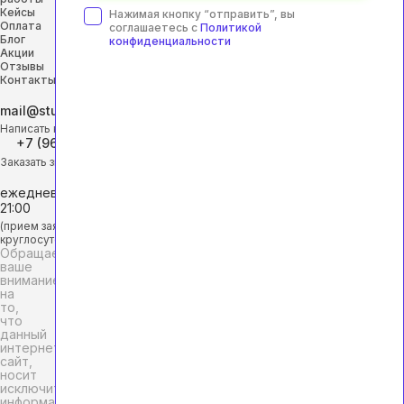
Кейсы
Нажимая кнопку “отправить”, вы
Оплата
соглашаетесь с
Политикой
Блог
конфиденциальности
Акции
Отзывы
Контакты
mail@studhelp-online.ru
Написать на почту
+7 (968) 453-29-88
Заказать звонок
ежедневно с 9:00 до
21:00
(прием заявок
круглосуточно)
Обращаем
ваше
внимание
на
то,
что
данный
интернет-
сайт,
носит
исключительно
информационный