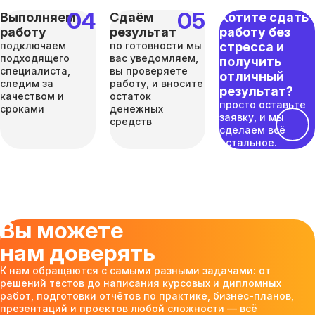
Выполняем
Сдаём
Хотите сдать
работу
результат
работу без
подключаем
по готовности мы
стресса и
подходящего
вас уведомляем,
получить
специалиста,
вы проверяете
отличный
следим за
работу, и вносите
результат?
качеством и
остаток
просто оставьте
сроками
денежных
заявку, и мы
средств
сделаем всё
остальное.
Вы можете
нам доверять
К нам обращаются с самыми разными задачами: от
решений тестов до написания курсовых и дипломных
работ, подготовки отчётов по практике, бизнес-планов,
презентаций и проектов любой сложности — всё