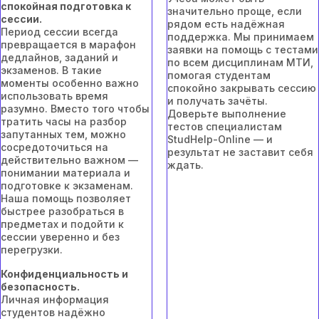
спокойная подготовка к
значительно проще, если
сессии.
рядом есть надёжная
Период сессии всегда
поддержка. Мы принимаем
превращается в марафон
заявки на помощь с тестами
дедлайнов, заданий и
по всем дисциплинам МТИ,
экзаменов. В такие
помогая студентам
моменты особенно важно
спокойно закрывать сессию
использовать время
и получать зачёты.
разумно. Вместо того чтобы
Доверьте выполнение
тратить часы на разбор
тестов специалистам
запутанных тем, можно
StudHelp-Online — и
сосредоточиться на
результат не заставит себя
действительно важном —
ждать.
понимании материала и
подготовке к экзаменам.
Наша помощь позволяет
быстрее разобраться в
предметах и подойти к
сессии уверенно и без
перегрузки.
Конфиденциальность и
безопасность.
Личная информация
студентов надёжно