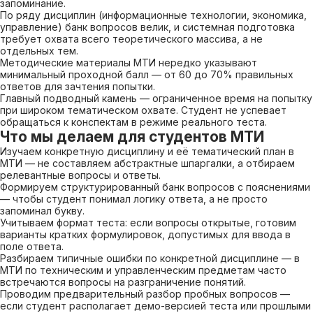
запоминание.
По ряду дисциплин (информационные технологии, экономика,
управление) банк вопросов велик, и системная подготовка
требует охвата всего теоретического массива, а не
отдельных тем.
Методические материалы МТИ нередко указывают
минимальный проходной балл — от 60 до 70% правильных
ответов для зачтения попытки.
Главный подводный камень — ограниченное время на попытку
при широком тематическом охвате. Студент не успевает
обращаться к конспектам в режиме реального теста.
Что мы делаем для студентов МТИ
Изучаем конкретную дисциплину и её тематический план в
МТИ — не составляем абстрактные шпаргалки, а отбираем
релевантные вопросы и ответы.
Формируем структурированный банк вопросов с пояснениями
— чтобы студент понимал логику ответа, а не просто
запоминал букву.
Учитываем формат теста: если вопросы открытые, готовим
варианты кратких формулировок, допустимых для ввода в
поле ответа.
Разбираем типичные ошибки по конкретной дисциплине — в
МТИ по техническим и управленческим предметам часто
встречаются вопросы на разграничение понятий.
Проводим предварительный разбор пробных вопросов —
если студент располагает демо-версией теста или прошлыми