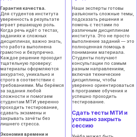
Гарантия качества.
Наши эксперты готовы
Для студентов института
разъяснить сложные темы,
уверенность в результате
подсказать решения и
играет решающую роль.
помочь с тестами по
Когда речь идёт о тестах,
различным дисциплинам
заданиях и сложных
института. Это не просто
дисциплинах, важно знать,
выполнение заданий — это
что работа выполнена
полноценная помощь в
грамотно и безупречно.
понимании материала.
Каждое решение проходит
Студенты получают
тщательную проверку:
консультации по самым
материалы оформляются
разным направлениям,
аккуратно, уникально и
включая технические
строго в соответствии с
дисциплины, чтобы
требованиями. Мы берёмся
уверенно ориентироваться
за задания любой
в программе обучения и
сложности и помогаем
успешно проходить
студентам МТИ уверенно
тестирование.
проходить тестирование,
Сдать тесты МТИ и
сдавать экзамены и
закрывать зачёты без
успешно закрыть
лишнего стресса.
сессию
Экономия времени и
Учёба может быть