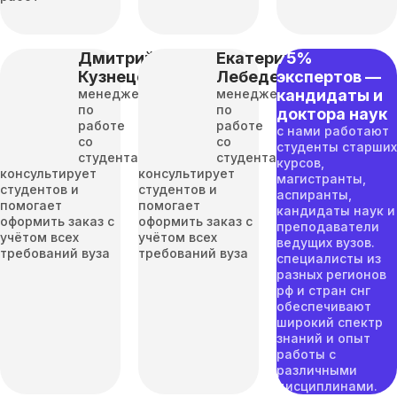
Дмитрий
Екатерина
75%
Кузнецов
Лебедева
экспертов —
менеджер
менеджер
кандидаты и
по
по
доктора наук
работе
работе
с нами работают
со
со
студенты старших
студентами
студентами
курсов,
консультирует
консультирует
магистранты,
студентов и
студентов и
аспиранты,
помогает
помогает
кандидаты наук и
оформить заказ с
оформить заказ с
преподаватели
учётом всех
учётом всех
ведущих вузов.
требований вуза
требований вуза
специалисты из
разных регионов
рф и стран снг
обеспечивают
широкий спектр
знаний и опыт
работы с
различными
дисциплинами.