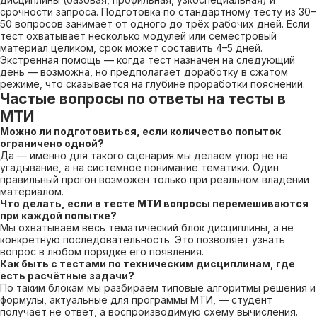
срочности запроса. Подготовка по стандартному тесту из 30–
50 вопросов занимает от одного до трёх рабочих дней. Если
тест охватывает несколько модулей или семестровый
материал целиком, срок может составить 4–5 дней.
Экстренная помощь — когда тест назначен на следующий
день — возможна, но предполагает доработку в сжатом
режиме, что сказывается на глубине проработки пояснений.
Частые вопросы по ответы на тесты в
МТИ
Можно ли подготовиться, если количество попыток
ограничено одной?
Да — именно для такого сценария мы делаем упор не на
угадывание, а на системное понимание тематики. Один
правильный прогон возможен только при реальном владении
материалом.
Что делать, если в тесте МТИ вопросы перемешиваются
при каждой попытке?
Мы охватываем весь тематический блок дисциплины, а не
конкретную последовательность. Это позволяет узнать
вопрос в любом порядке его появления.
Как быть с тестами по техническим дисциплинам, где
есть расчётные задачи?
По таким блокам мы разбираем типовые алгоритмы решения и
формулы, актуальные для программы МТИ, — студент
получает не ответ, а воспроизводимую схему вычисления.