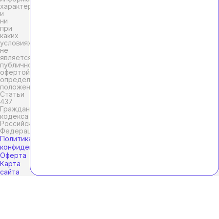
характер
и
ни
при
каких
условиях
не
является
публичной
офертой,
определяемой
положениями
Статьи
437
Гражданского
кодекса
Российской
Федерации.
Политика
конфиденциальности
Оферта
Карта
сайта