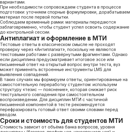
вариантами.
При необходимости сопровождаем студента в процессе
подготовки: уточняем спорные формулировки, дорабатываем
материал после первой попытки.
Соблюдаем временны́е рамки: материалы передаются
заблаговременно, чтобы студент успел освоить содержание
до контрольной сессии.
Антиплагиат и оформление в МТИ
Тестовые ответы в классическом смысле не проходят
проверку через «Антиплагиат», поскольку не являются
текстовыми работами с развёрнутыми фрагментами. Однако
если дисциплина предусматривает итоговое эссе или
письменный ответ на открытый вопрос внутри теста, вуз
может применять встроенные инструменты LMS для
выявления совпадений.
В таких случаях мы формируем ответы, ориентированные на
самостоятельную переработку студентом: используем
структуру «тезис — пояснение», которая снижает риск
текстуального совпадения при самостоятельном
воспроизведении. Для дисциплин МТИ с частичной
письменной компонентой в тесте рекомендуется
перефразировать готовый ответ своими словами перед
вводом.
Сроки и стоимость для студентов МТИ
Стоимость зависит от объёма банка вопросов, уровня
дисциплины (базовая, профильная, узкоспециальная) и