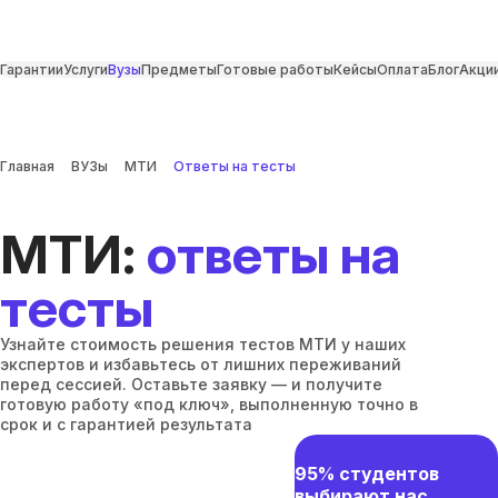
Гарантии
Услуги
Вузы
Предметы
Готовые работы
Кейсы
Оплата
Блог
Акци
Главная
ВУЗы
МТИ
Ответы на тесты
МТИ:
ответы на
тесты
Узнайте стоимость решения тестов МТИ у наших
экспертов и избавьтесь от лишних переживаний
перед сессией. Оставьте заявку — и получите
готовую работу «под ключ», выполненную точно в
срок и с гарантией результата
95% студентов
выбирают нас