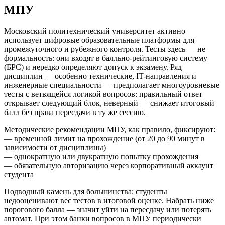
МПУ
Московский политехнический университет активно
использует цифровые образовательные платформы для
промежуточного и рубежного контроля. Тесты здесь — не
формальность: они входят в балльно-рейтинговую систему
(БРС) и нередко определяют допуск к экзамену. Ряд
дисциплин — особенно технические, IT-направления и
инженерные специальности — предполагает многоуровневые
тесты с ветвящейся логикой вопросов: правильный ответ
открывает следующий блок, неверный — снижает итоговый
балл без права пересдачи в ту же сессию.
Методические рекомендации МПУ, как правило, фиксируют:
— временной лимит на прохождение (от 20 до 90 минут в
зависимости от дисциплины)
— однократную или двукратную попытку прохождения
— обязательную авторизацию через корпоративный аккаунт
студента
Подводный камень для большинства: студенты
недооценивают вес тестов в итоговой оценке. Набрать ниже
порогового балла — значит уйти на пересдачу или потерять
автомат. При этом банки вопросов в МПУ периодически