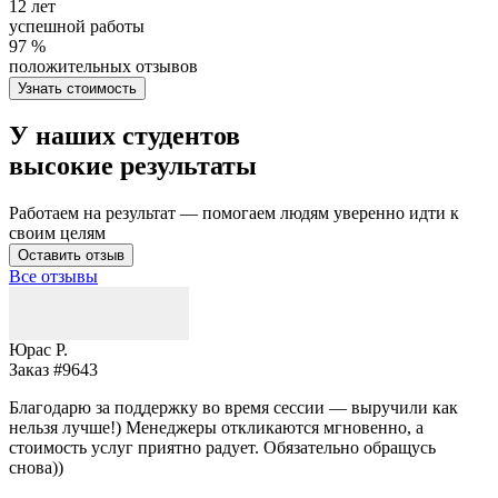
12 лет
успешной работы
97 %
положительных отзывов
Узнать стоимость
У наших студентов
высокие результаты
Работаем на результат — помогаем людям уверенно идти к
своим целям
Оставить отзыв
Все отзывы
Юрас Р.
Заказ #9643
З
Благодарю за поддержку во время сессии — выручили как
В
нельзя лучше!) Менеджеры откликаются мгновенно, а
у
стоимость услуг приятно радует. Обязательно обращусь
м
снова))
К
б