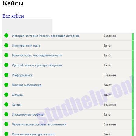
Кейсы
Все кейсы
З
Р
П
С
С
3