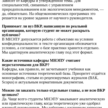
Зависит от кафедры и утверждённой темы. Для
специальностей, связанных с управлением
природопользованием или экологическим менеджментом, —
да, обязательно. На общеэкономических программах это
решается на уровне задания от научного руководителя.
Принимает ли вуз ВКР, написанную по реальной
организации, которую студент не может раскрыть
публично?
В МНЭПУ допускается работа с объектами на условии
конфиденциальности: в тексте организация обозначается
условно, а соглашение о базе практики хранится отдельно.
Мы адаптируем аналитическую главу под этот формат.
Какие источники кафедры МНЭПУ считают
недостаточными для ВКР?
Кафедры, как правило, не засчитывают учебники как
основные источники теоретической базы. Приоритет отдаётся
монографиям, статьям из рецензируемых журналов (ВАК,
Scopus) и актуальным нормативным документам.
Можно ли заказать только отдельные главы, а не всю ВКР
целиком?
Да. Чаще всего студенты МНЭПУ заказывают аналитическую
или практическую главу, когда теоретическую уже одобрил
научный руководитель. Мы работаем с частичным запросом