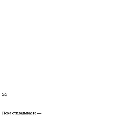
5/5
5
Пока откладываете —