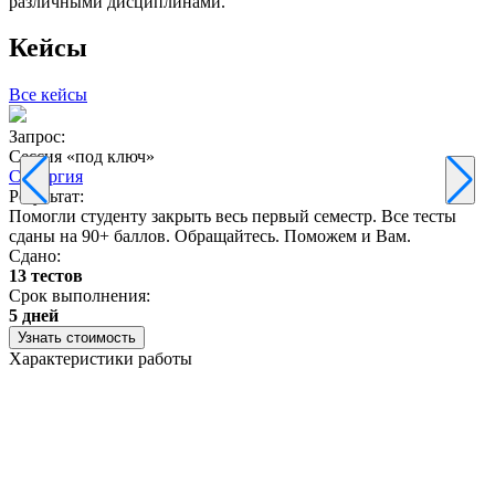
различными дисциплинами.
Кейсы
Все кейсы
Запрос:
З
Сессия «под ключ»
Синергия
Результат:
Р
Помогли студенту закрыть весь первый семестр. Все тесты
П
сданы на 90+ баллов. Обращайтесь. Поможем и Вам.
С
Сдано:
13 тестов
С
Срок выполнения:
3
5 дней
Узнать стоимость
Характеристики работы