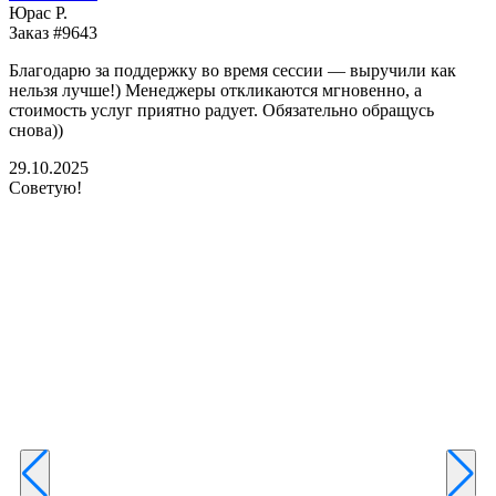
Юрас Р.
Заказ #9643
З
Благодарю за поддержку во время сессии — выручили как
В
нельзя лучше!) Менеджеры откликаются мгновенно, а
у
стоимость услуг приятно радует. Обязательно обращусь
м
снова))
К
б
29.10.2025
Советую!
2