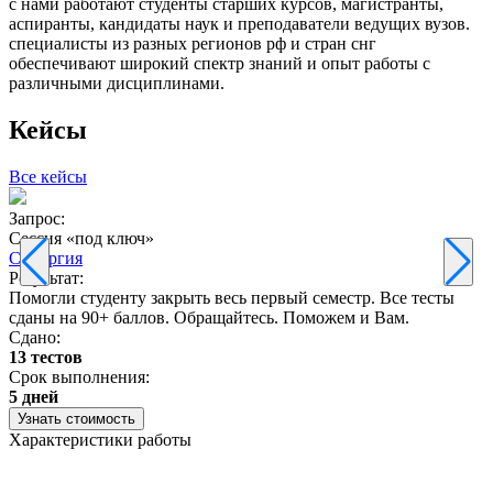
с нами работают студенты старших курсов, магистранты,
аспиранты, кандидаты наук и преподаватели ведущих вузов.
специалисты из разных регионов рф и стран снг
обеспечивают широкий спектр знаний и опыт работы с
различными дисциплинами.
Кейсы
Все кейсы
Запрос:
З
Сессия «под ключ»
Синергия
Результат:
Р
Помогли студенту закрыть весь первый семестр. Все тесты
П
сданы на 90+ баллов. Обращайтесь. Поможем и Вам.
С
Сдано:
13 тестов
С
Срок выполнения:
3
5 дней
Узнать стоимость
Характеристики работы