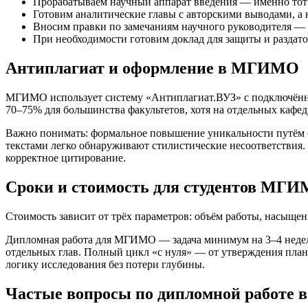
Прорабатываем научный аппарат введения — именно тот
Готовим аналитические главы с авторскими выводами, а
Вносим правки по замечаниям научного руководителя — 
При необходимости готовим доклад для защиты и раздат
Антиплагиат и оформление в МГИМО
МГИМО использует систему «Антиплагиат.ВУЗ» с подключённы
70–75% для большинства факультетов, хотя на отдельных кафе
Важно понимать: формальное повышение уникальности путём
текстами легко обнаруживают стилистические несоответствия
корректное цитирование.
Сроки и стоимость для студентов МГ
Стоимость зависит от трёх параметров: объём работы, насыще
Дипломная работа для МГИМО — задача минимум на 3–4 недели
отдельных глав. Полный цикл «с нуля» — от утверждения план
логику исследования без потери глубины.
Частые вопросы по дипломной работ