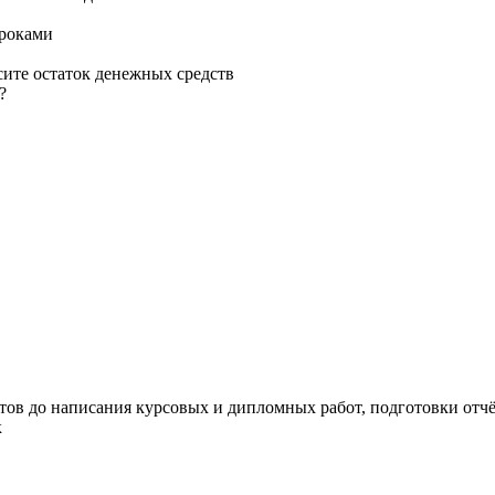
сроками
сите остаток денежных средств
?
тов до написания курсовых и дипломных работ, подготовки отчёт
к