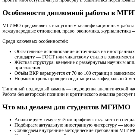
Особенности дипломной работы в МГ
МГИМО предъявляет к выпускным квалификационным работам тр
международные отношения, право, экономика, журналистика — 
Среди ключевых особенностей:
Обязательное использование источников на иностранных
стандарту — ГОСТ или чикагскому стилю в зависимости 
Жёсткая структура: введение с развёрнутым научным аппар
приложения.
Объём ВКР варьируется от 70 до 100 страниц в зависим
Нормоконтроль проводится до защиты: кафедральный ме
Типичный подводный камень — недооценка аналитической час
Работа без авторской позиции и критического анализа рискует
Что мы делаем для студентов МГИМО
Анализируем тему с учётом профиля факультета и специ
Подбираем актуальную иностранную литературу — моногр
Соблюдаем внутренние методические требования МГИМО: