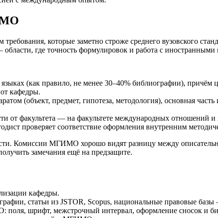
ИМО
ебования, которые заметно строже среднего вузовского станда
области, где точность формулировок и работа с иностранными 
 языках (как правило, не менее 30–40% библиографии), причём
от кафедры.
атом (объект, предмет, гипотеза, методология), основная часть 
ости от факультета — на факультете международных отношений и
тодист проверяет соответствие оформления внутренним методич
ти. Комиссии МГИМО хорошо видят разницу между описательны
 получить замечания ещё на предзащите.
ализации кафедры.
афии, статьи из JSTOR, Scopus, национальные правовые базы — 
 поля, шрифт, межстрочный интервал, оформление сносок и би