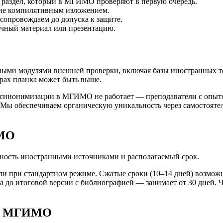
 раздел, который в МГИМО проверяют в первую очередь.
 не компилятивным изложением.
сопровождаем до допуска к защите.
очный материал или презентацию.
ми модулями внешней проверки, включая базы иностранных тек
драх планка может быть выше.
 синонимизации в МГИМО не работает — преподаватели с опыт
. Мы обеспечиваем органическую уникальность через самостоят
ИМО
нность иностранными источниками и располагаемый срок.
 при стандартном режиме. Сжатые сроки (10–14 дней) возможны
а до итоговой версии с библиографией — занимает от 30 дней. 
е в МГИМО