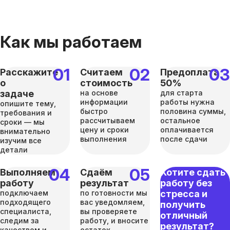
Как мы работаем
Расскажите
Считаем
Предоплата
о
стоимость
50%
задаче
на основе
для старта
информации
работы нужна
опишите тему,
быстро
половина суммы,
требования и
рассчитываем
остальное
сроки — мы
цену и сроки
оплачивается
внимательно
выполнения
после сдачи
изучим все
детали
Выполняем
Сдаём
Хотите сдать
работу
результат
работу без
подключаем
по готовности мы
стресса и
подходящего
вас уведомляем,
получить
специалиста,
вы проверяете
отличный
следим за
работу, и вносите
результат?
качеством и
остаток