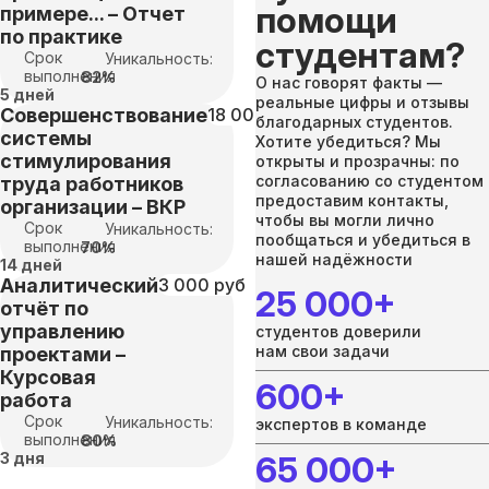
помощи
примере... – Отчет
по практике
студентам?
Срок
Уникальность:
выполнения
82%
О нас говорят факты —
5 дней
реальные цифры и отзывы
Совершенствование
18 000 руб
благодарных студентов.
системы
Хотите убедиться? Мы
стимулирования
открыты и прозрачны: по
согласованию со студентом
труда работников
предоставим контакты,
организации – ВКР
чтобы вы могли лично
Срок
Уникальность:
пообщаться и убедиться в
выполнения
70%
нашей надёжности
14 дней
Аналитический
3 000 руб
25 000+
отчёт по
управлению
студентов доверили
нам свои задачи
проектами –
Курсовая
600+
работа
Срок
Уникальность:
экспертов в команде
выполнения
80%
3 дня
65 000+