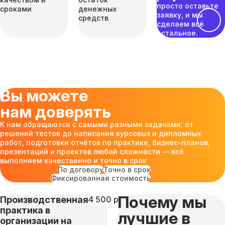
просто оставьте
сроками
денежных
заявку, и мы
средств
сделаем всё
остальное.
Вы можете
нам доверять
К нам обращаются с самыми разными задачами: от
решений тестов до написания курсовых и дипломных
работ, подготовки отчётов по практике, бизнес-планов,
презентаций и проектов любой сложности — всё
выполняем качественно и точно в срок
По договору
Точно в срок
Фиксированная стоимость
Почему мы
Производственная
4 500 руб
практика в
лучшие в
организации на