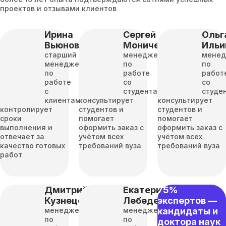
проектов и отзывами клиентов
Ирина
Сергей
Ольг
Вьюнова
Моничев
Ильи
старший
менеджер
мене
менеджер
по
по
по
работе
работ
работе
со
со
с
студентами
студе
клиентами
консультирует
консультирует
контролирует
студентов и
студентов и
сроки
помогает
помогает
выполнения и
оформить заказ с
оформить заказ с
отвечает за
учётом всех
учётом всех
качество готовых
требований вуза
требований вуза
работ
Дмитрий
Екатерина
75%
Кузнецов
Лебедева
экспертов —
менеджер
менеджер
кандидаты и
по
по
доктора наук