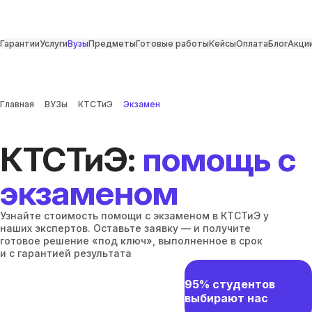
Гарантии
Услуги
Вузы
Предметы
Готовые работы
Кейсы
Оплата
Блог
Акци
Главная
ВУЗы
КТСТиЭ
Экзамен
КТСТиЭ:
помощь с
экзаменом
Узнайте стоимость помощи с экзаменом в КТСТиЭ у
наших экспертов. Оставьте заявку — и получите
готовое решение «под ключ», выполненное в срок
и с гарантией результата
95% студентов
выбирают нас