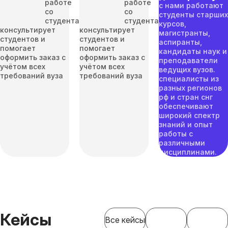
работе
работе
с нами работают
со
со
студенты старших
студентами
студентами
курсов,
консультирует
консультирует
магистранты,
студентов и
студентов и
аспиранты,
помогает
помогает
кандидаты наук и
оформить заказ с
оформить заказ с
преподаватели
учётом всех
учётом всех
ведущих вузов.
требований вуза
требований вуза
специалисты из
разных регионов
рф и стран снг
обеспечивают
широкий спектр
знаний и опыт
работы с
различными
дисциплинами.
Кейсы
Все кейсы