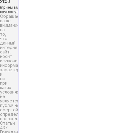
21:00
(прием заявок
круглосуточно)
Обращаем
ваше
внимание
на
то,
что
данный
интернет-
сайт,
носит
исключительно
информационный
характер
и
ни
при
каких
условиях
не
является
публичной
офертой,
определяемой
положениями
Статьи
437
Гражданского