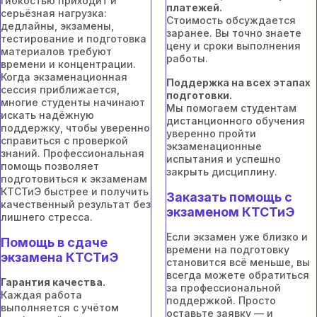
гибкостью приходит и
платежей.
серьёзная нагрузка:
Стоимость обсуждается
дедлайны, экзамены,
заранее. Вы точно знаете
тестирование и подготовка
цену и сроки выполнения
материалов требуют
работы.
времени и концентрации.
Когда экзаменационная
Поддержка на всех этапах
сессия приближается,
подготовки.
многие студенты начинают
Мы помогаем студентам
искать надёжную
дистанционного обучения
поддержку, чтобы уверенно
уверенно пройти
справиться с проверкой
экзаменационные
знаний. Профессиональная
испытания и успешно
помощь позволяет
закрыть дисциплину.
подготовиться к экзаменам
КТСТиЭ быстрее и получить
Заказать помощь с
качественный результат без
экзаменом КТСТиЭ
лишнего стресса.
Если экзамен уже близко и
Помощь в сдаче
времени на подготовку
экзамена КТСТиЭ
становится всё меньше, вы
всегда можете обратиться
Гарантия качества.
за профессиональной
Каждая работа
поддержкой. Просто
выполняется с учётом
оставьте заявку — и