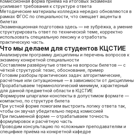
Комиссионная форма приёма на итоговых экзаменах
усиливает требования к структуре ответа
Методические материалы колледжа нередко обновляются в
рамках ФГОС по специальности, что смещает акценты в
билетах
Экзаменационная подготовка здесь — не зубрёжка, а умение
структурировать ответ по технической теме, корректно
использовать специальную лексику и отработать
практическую часть.
Что мы делаем для студентов КЦСТИЕ
Анализируем программу дисциплины и перечень вопросов к
экзамену конкретной специальности
Составляем развёрнутые ответы на вопросы билетов — с
чёткой структурой: тезис, обоснование, пример
Готовим разборы практических задач: алгоритмические,
расчётные или ситуационные — в зависимости от дисциплины
Прорабатываем терминологический минимум, характерный
для данной предметной области в КЦСТИЕ
Формируем шпаргалки-конспекты в допустимом формате —
компактно, по структуре билета
При устной форме помогаем выстроить логику ответа так,
чтобы он звучал убедительно перед комиссией
При письменной форме — отрабатываем точность
формулировок и расчётную часть
Проводим консультацию по «сложным» преподавателям и
специфике приёма на конкретной кафедре