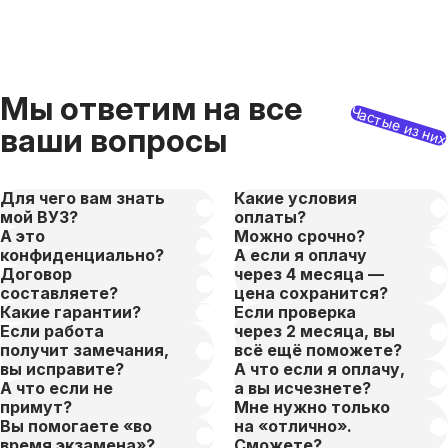
Мы ответим на все
Частые из ни
ваши вопросы
Для чего вам знать
Какие условия
мой ВУЗ?
оплаты?
А это
Можно срочно?
конфиденциально?
А если я оплачу
Договор
через 4 месяца —
составляете?
цена сохранится?
Какие гарантии?
Если проверка
Если работа
через 2 месяца, вы
получит замечания,
всё ещё поможете?
вы исправите?
А что если я оплачу,
А что если не
а вы исчезнете?
примут?
Мне нужно только
Вы помогаете «во
на «отлично».
время экзамена»?
Сможете?