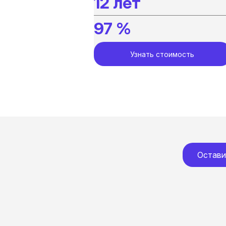
12 лет
97 %
Узнать стоимость
Остави