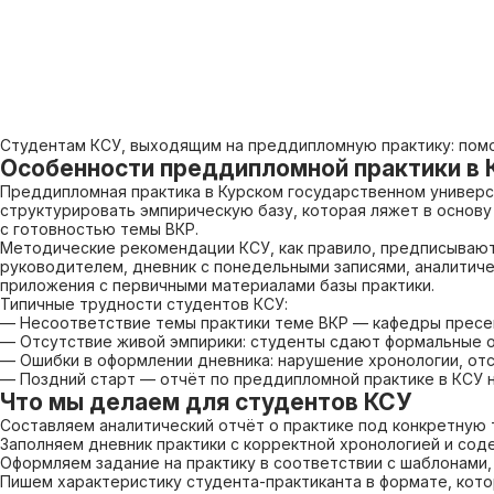
Студентам КСУ, выходящим на преддипломную практику: помо
Особенности преддипломной практики в 
Преддипломная практика в Курском государственном универси
структурировать эмпирическую базу, которая ляжет в основу
с готовностью темы ВКР.
Методические рекомендации КСУ, как правило, предписывают 
руководителем, дневник с понедельными записями, аналитичес
приложения с первичными материалами базы практики.
Типичные трудности студентов КСУ:
— Несоответствие темы практики теме ВКР — кафедры пресек
— Отсутствие живой эмпирики: студенты сдают формальные о
— Ошибки в оформлении дневника: нарушение хронологии, отс
— Поздний старт — отчёт по преддипломной практике в КСУ н
Что мы делаем для студентов КСУ
Составляем аналитический отчёт о практике под конкретную 
Заполняем дневник практики с корректной хронологией и со
Оформляем задание на практику в соответствии с шаблонами,
Пишем характеристику студента-практиканта в формате, кот