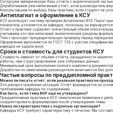
Согласуем эмпирическую базу отчёта с аналитической часть
Дорабатываем уже написанный отчёт, если руководитель верн
Консультируем по выбору базы практики, если студент не усп
Антиплагиат и оформление в КСУ
КСУ использует систему проверки Антиплагиат.ВУЗ. Порог ори
показатель уточняется на кафедре, поскольку он варьируется
Отчёт о практике содержит значительный объём описательных
учитываем это при написании: аналитические разделы формул
Текст проходит предварительную проверку перед передачей
Оформление выполняется по ГОСТ 7.32 с учётом специфики мет
кафедра не задала иное.
Сроки и стоимость для студентов КСУ
Стоимость зависит от объёма отчёта, насыщенности аналитич
работы, чем структурирование уже собранных данных.
Минимальный срок выполнения полного комплекта документов 
Доработки по замечаниям руководителя включаются без доп
Частые вопросы по преддипломной практ
Можно ли писать отчёт, если реальная практика не прохо
Это распространённая ситуация. Отчёт формируется на основ
требованиям кафедры по содержанию.
Как быть, если тема ВКР ещё не утверждена?
Преддипломная практика в КСУ тематически привязана к дип
скорректировать формулировки после утверждения темы.
Нужна ли характеристика с подписью организации?
Кафедры КСУ требуют характеристику с печатью. Мы составля