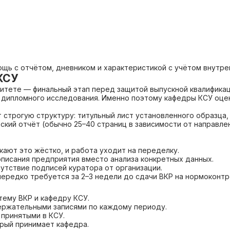
щь с отчётом, дневником и характеристикой с учётом внутре
КСУ
тете — финальный этап перед защитой выпускной квалификаци
 дипломного исследования. Именно поэтому кафедры КСУ оцени
строгую структуру: титульный лист установленного образца, 
кий отчёт (обычно 25–40 страниц в зависимости от направлен
ают это жёстко, и работа уходит на переделку.
писания предприятия вместо анализа конкретных данных.
утствие подписей куратора от организации.
ередко требуется за 2–3 недели до сдачи ВКР на нормоконтр
тему ВКР и кафедру КСУ.
держательными записями по каждому периоду.
 принятыми в КСУ.
орый принимает кафедра.