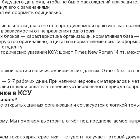
ю будущего диплома, чтобы не было расхождений при защите.
ул его с замечаниями.
ел её оформить официально.
гинальности для отчёта о преддипломной практике, как прави
 в зависимости от направления подготовки.
 блоков — характеристика организации, нормативная база — 
ируются оригинально, а цитаты и нормативные ссылки оформля
 студенту.
одических указаний КСУ: шрифт Times New Roman 14 пт, межстр
еской части и наличия эмпирических данных. Отчёт без готов
— 5–7 рабочих дней. При наличии черновых материалов и чёт
олнительной оплаты в течение установленного периода сопр
ике в КСУ
дилась?
е открытых данных организации и согласуется с логикой темы
лому. Мы помогаем выстроить отчёт под предполагаемое напр
ем текст характеристики — студент получает готовый докуме