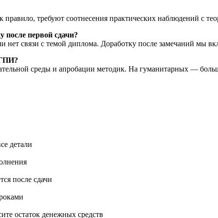
ак правило, требуют соотнесения практических наблюдений с те
у после первой сдачи?
ли нет связи с темой диплома. Доработку после замечаний мы вк
КГПИ?
ательной среды и апробации методик. На гуманитарных — больш
се детали
полнения
тся после сдачи
сроками
сите остаток денежных средств