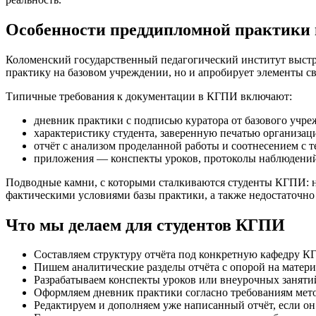
Особенности преддипломной практики
Коломенский государственный педагогический институт выстр
практику на базовом учреждении, но и апробирует элементы с
Типичные требования к документации в КГПИ включают:
дневник практики с подписью куратора от базового учре
характеристику студента, заверенную печатью организац
отчёт с анализом проделанной работы и соотнесением с 
приложения — конспекты уроков, протоколы наблюдений
Подводные камни, с которыми сталкиваются студенты КГПИ: н
фактическими условиями базы практики, а также недостаточно 
Что мы делаем для студентов КГПИ
Составляем структуру отчёта под конкретную кафедру К
Пишем аналитические разделы отчёта с опорой на материа
Разрабатываем конспекты уроков или внеурочных заняти
Оформляем дневник практики согласно требованиям мето
Редактируем и дополняем уже написанный отчёт, если о