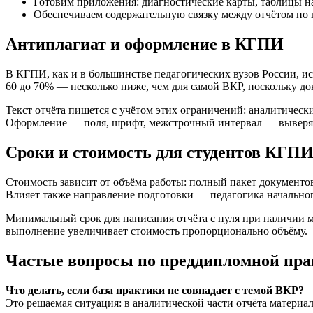
Готовим приложения: диагностические карты, таблицы н
Обеспечиваем содержательную связку между отчётом по 
Антиплагиат и оформление в КГПИ
В КГПИ, как и в большинстве педагогических вузов России, ис
60 до 70% — несколько ниже, чем для самой ВКР, поскольку 
Текст отчёта пишется с учётом этих ограничений: аналитичес
Оформление — поля, шрифт, межстрочный интервал — выверяе
Сроки и стоимость для студентов КГП
Стоимость зависит от объёма работы: полный пакет документов 
Влияет также направление подготовки — педагогика начальног
Минимальный срок для написания отчёта с нуля при наличии м
выполнение увеличивает стоимость пропорционально объёму.
Частые вопросы по преддипломной пр
Что делать, если база практики не совпадает с темой ВКР?
Это решаемая ситуация: в аналитической части отчёта материа