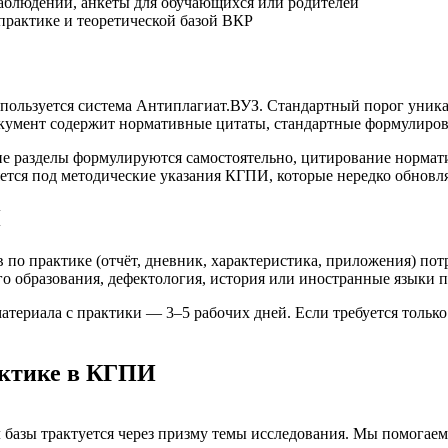
аблюдений, анкеты для обучающихся или родителей
практике и теоретической базой ВКР
пользуется система Антиплагиат.ВУЗ. Стандартный порог уникал
документ содержит нормативные цитаты, стандартные формулиро
кие разделы формулируются самостоятельно, цитирование нормат
тся под методические указания КГПИ, которые нередко обновл
И
по практике (отчёт, дневник, характеристика, приложения) потр
о образования, дефектология, история или иностранные языки п
атериала с практики — 3–5 рабочих дней. Если требуется тольк
актике в КГПИ
л базы трактуется через призму темы исследования. Мы помогаем