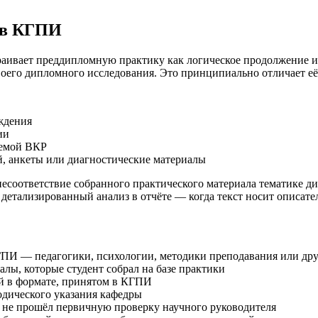
 в КГПИ
аивает преддипломную практику как логическое продолжение ис
воего дипломного исследования. Это принципиально отличает е
ждения
ии
темой ВКР
, анкеты или диагностические материалы
есоответствие собранного практического материала тематике д
детализированный анализ в отчёте — когда текст носит описател
ГПИ — педагогики, психологии, методики преподавания или дру
лы, которые студент собрал на базе практики
й в формате, принятом в КГПИ
дического указания кафедры
н не прошёл первичную проверку научного руководителя