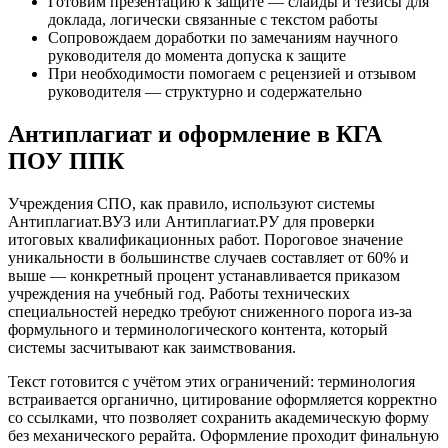
Готовим презентацию к защите — слайды и тезисы для
доклада, логически связанные с текстом работы
Сопровождаем доработки по замечаниям научного
руководителя до момента допуска к защите
При необходимости помогаем с рецензией и отзывом
руководителя — структурно и содержательно
Антиплагиат и оформление в КГА
ПОУ ППК
Учреждения СПО, как правило, используют системы
Антиплагиат.ВУЗ или Антиплагиат.РУ для проверки
итоговых квалификационных работ. Пороговое значение
уникальности в большинстве случаев составляет от 60% и
выше — конкретный процент устанавливается приказом
учреждения на учебный год. Работы технических
специальностей нередко требуют сниженного порога из-за
формульного и терминологического контента, который
системы засчитывают как заимствования.
Текст готовится с учётом этих ограничений: терминология
встраивается органично, цитирование оформляется корректно
со ссылками, что позволяет сохранить академическую форму
без механического рерайта. Оформление проходит финальную