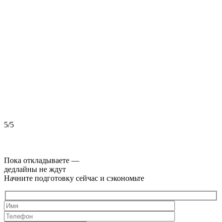
5/5
5
Пока откладываете —
дедлайны не ждут
Начните подготовку сейчас и сэкономьте