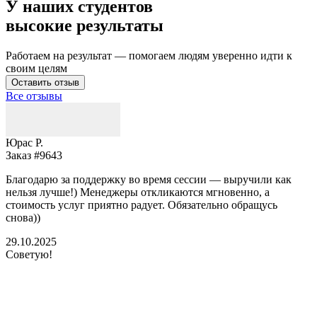
У наших студентов
высокие результаты
Работаем на результат — помогаем людям уверенно идти к
своим целям
Оставить отзыв
Все отзывы
Юрас Р.
Заказ #9643
З
Благодарю за поддержку во время сессии — выручили как
В
нельзя лучше!) Менеджеры откликаются мгновенно, а
у
стоимость услуг приятно радует. Обязательно обращусь
м
снова))
К
б
29.10.2025
Советую!
2