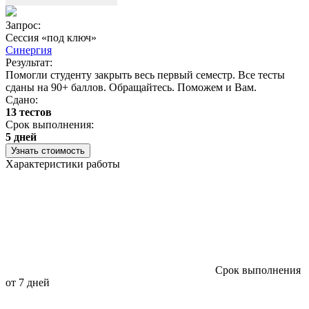
Запрос:
З
Сессия «под ключ»
Синергия
Результат:
Р
Помогли студенту закрыть весь первый семестр. Все тесты
П
сданы на 90+ баллов. Обращайтесь. Поможем и Вам.
С
Сдано:
13 тестов
С
Срок выполнения:
3
5 дней
Узнать стоимость
Характеристики работы
Срок выполнения
от 7 дней