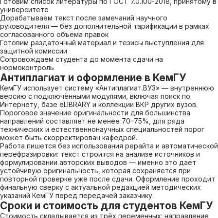
Готовим список литературы по ГОСТ 7.0.100-2018, принятому в
университете
Дорабатываем текст после замечаний научного
руководителя — без дополнительной тарификации в рамках
согласованного объёма правок
Готовим раздаточный материал и тезисы выступления для
защитной комиссии
Сопровождаем студента до момента сдачи на
нормоконтроль
Антиплагиат и оформление в КемГУ
КемГУ использует систему «Антиплагиат.ВУЗ» — внутреннюю
версию с подключёнными модулями, включая поиск по
Интернету, базе eLIBRARY и коллекции ВКР других вузов.
Пороговое значение оригинальности для большинства
направлений составляет не менее 70–75%, для ряда
технических и естественнонаучных специальностей порог
может быть скорректирован кафедрой.
Работа пишется без использования рерайта и автоматической
перефразировки: текст строится на анализе источников и
формулировании авторских выводов — именно это даёт
устойчивую оригинальность, которая сохраняется при
повторной проверке уже после сдачи. Оформление проходит
финальную сверку с актуальной редакцией методических
указаний КемГУ перед передачей заказчику.
Сроки и стоимость для студентов КемГУ
Стоимость складывается из трёх переменных: направление