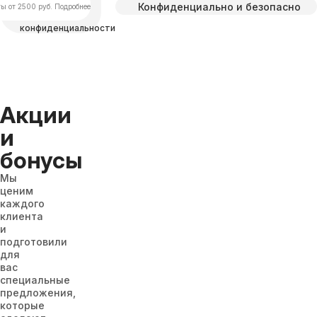
Конфиденциально и безопасно
соглашаетесь с
ы от 2500 руб. Подробнее
Политикой
конфиденциальности
Акции
и
бонусы
Мы
ценим
каждого
клиента
и
подготовили
для
вас
специальные
предложения,
которые