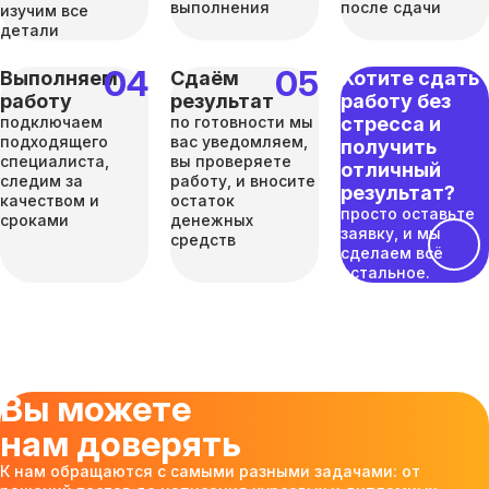
выполнения
после сдачи
изучим все
детали
Выполняем
Сдаём
Хотите сдать
работу
результат
работу без
подключаем
по готовности мы
стресса и
подходящего
вас уведомляем,
получить
специалиста,
вы проверяете
отличный
следим за
работу, и вносите
результат?
качеством и
остаток
просто оставьте
сроками
денежных
заявку, и мы
средств
сделаем всё
остальное.
Вы можете
нам доверять
К нам обращаются с самыми разными задачами: от