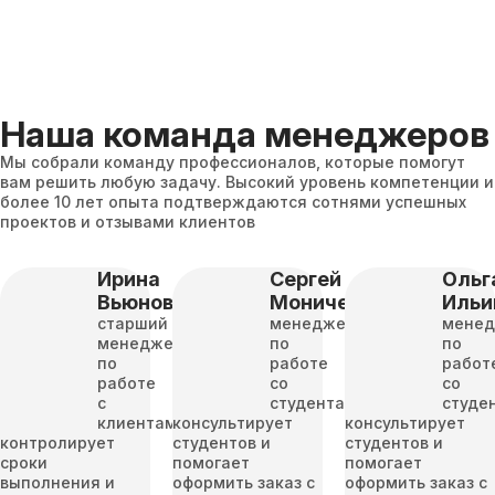
Наша команда менеджеров
Мы собрали команду профессионалов, которые помогут
вам решить любую задачу. Высокий уровень компетенции и
более 10 лет опыта подтверждаются сотнями успешных
проектов и отзывами клиентов
Ирина
Сергей
Ольг
Вьюнова
Моничев
Ильи
старший
менеджер
мене
менеджер
по
по
по
работе
работ
работе
со
со
с
студентами
студе
клиентами
консультирует
консультирует
контролирует
студентов и
студентов и
сроки
помогает
помогает
выполнения и
оформить заказ с
оформить заказ с