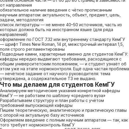
объём основной части — от 60 до 80 страниц в зависимости
от направления
обязательное наличие введения с чётко прописанным
научным аппаратом: актуальность, объект, предмет, цель,
задачи, методология
список литературы — не менее 40–50 источников, часть из
которых должна быть на иностранном языке (для ряда
направлений)
оформление по ГОСТ 7.32 или внутреннему стандарту КемГУ
— шрифт Times New Roman, 14 pt, межстрочный интервал 1,5,
поля строго регламентированы
Подводные камни, характерные именно для студентов КемГУ:
кафедры нередко выдвигают требования, расходящиеся с
общим университетским положением, — и студент узнаёт об
этом уже на этапе нормоконтроля. Ещё одна частая проблема
— нечёткое задание от научного руководителя: тема
утверждена, а содержательное ТЗ не выдано.
Что мы делаем для студентов КемГУ
Анализируем методические указания конкретной кафедры
КемГУ — не работаем по шаблону «среднего вуза»
Разрабатываем структуру и план работы с учётом
требований выпускающей кафедры
Пишем теоретическую, аналитическую и практическую главы
с опорой на актуальную базу источников
Оформляем введение с полным научным аппаратом — так, как
того требует нормоконтроль КемГУ