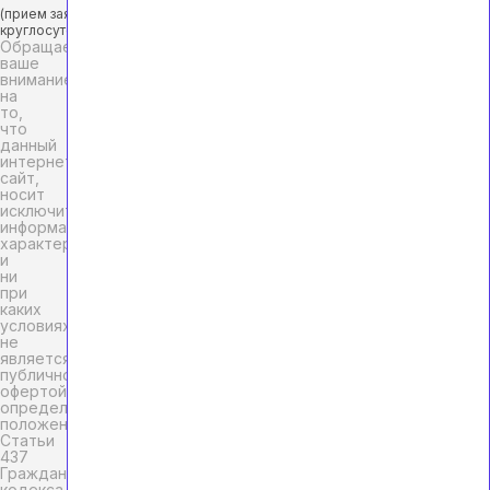
(прием заявок
круглосуточно)
Обращаем
ваше
внимание
на
то,
что
данный
интернет-
сайт,
носит
исключительно
информационный
характер
и
ни
при
каких
условиях
не
является
публичной
офертой,
определяемой
положениями
Статьи
437
Гражданского
кодекса