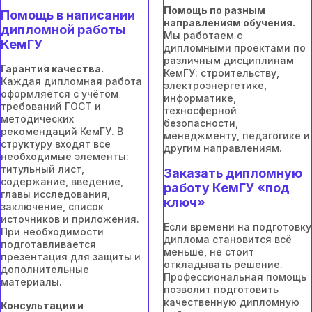
Помощь по разным
Помощь в написании
направлениям обучения.
дипломной работы
Мы работаем с
КемГУ
дипломными проектами по
различным дисциплинам
Гарантия качества.
КемГУ: строительству,
Каждая дипломная работа
электроэнергетике,
оформляется с учётом
информатике,
требований ГОСТ и
техносферной
методических
безопасности,
рекомендаций КемГУ. В
менеджменту, педагогике и
структуру входят все
другим направлениям.
необходимые элементы:
титульный лист,
Заказать дипломную
содержание, введение,
работу КемГУ «под
главы исследования,
ключ»
заключение, список
источников и приложения.
Если времени на подготовку
При необходимости
диплома становится всё
подготавливается
меньше, не стоит
презентация для защиты и
откладывать решение.
дополнительные
Профессиональная помощь
материалы.
позволит подготовить
качественную дипломную
Консультации и