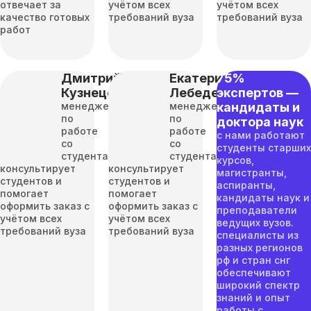
отвечает за
учётом всех
учётом всех
качество готовых
требований вуза
требований вуза
работ
Дмитрий
Екатерина
75%
Кузнецов
Лебедева
экспертов —
менеджер
менеджер
кандидаты и
по
по
доктора наук
работе
работе
с нами работают
со
со
студенты старших
студентами
студентами
курсов,
консультирует
консультирует
магистранты,
студентов и
студентов и
аспиранты,
помогает
помогает
кандидаты наук и
оформить заказ с
оформить заказ с
преподаватели
учётом всех
учётом всех
ведущих вузов.
требований вуза
требований вуза
специалисты из
разных регионов
рф и стран снг
обеспечивают
широкий спектр
знаний и опыт
работы с