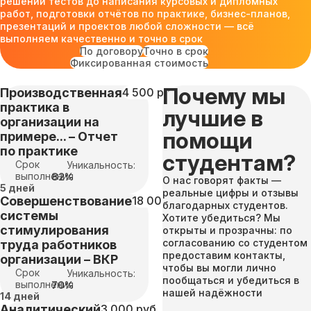
решений тестов до написания курсовых и дипломных
работ, подготовки отчётов по практике, бизнес-планов,
презентаций и проектов любой сложности — всё
выполняем качественно и точно в срок
По договору
Точно в срок
Фиксированная стоимость
Почему мы
Производственная
4 500 руб
практика в
лучшие в
организации на
помощи
примере... – Отчет
по практике
студентам?
Срок
Уникальность:
выполнения
82%
О нас говорят факты —
5 дней
реальные цифры и отзывы
Совершенствование
18 000 руб
благодарных студентов.
системы
Хотите убедиться? Мы
стимулирования
открыты и прозрачны: по
согласованию со студентом
труда работников
предоставим контакты,
организации – ВКР
чтобы вы могли лично
Срок
Уникальность:
пообщаться и убедиться в
выполнения
70%
нашей надёжности
14 дней
Аналитический
3 000 руб