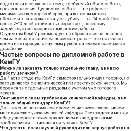
подготовки и сложность темы, требуемый объём работы,
срок выполнения. Дипломная работа — не реферат:
минимально комфортный срок, при котором можно
обеспечить содержательную глубину, — от 14 дней. При
сроке 7–10 дней стоимость возрастает, поскольку
задействуется приоритетный режим работы.
Студентам КемГУ рекомендуется обращаться не позднее
чем за месяц до сдачи на нормоконтроль — это оставляет
время на итерацию с научным руководителем и возможные
доработки.
Частые вопросы по дипломной работе в
КемГУ
Можно ли заказать только отдельную главу, а не всю
работу целиком?
Да. Часто студенты КемГУ самостоятельно пишут теорию, но
затрудняются с аналитической или практической частью. Мы
беремся за отдельные разделы с учётом уже готового
текста.
Учитываете ли вы требования конкретной кафедры, а не
только общий стандарт КемГУ?
Да — именно поэтому при оформлении заказа запрашиваем
методические указания вашей кафедры. Расхождения между
общеуниверситетским положением и кафедральными
требованиями — типичная ситуация в КемГУ.
Что делать, если научный руководитель вернул работу на