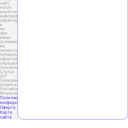
сайт,
носит
исключительно
информационный
характер
и
ни
при
каких
условиях
не
является
публичной
офертой,
определяемой
положениями
Статьи
437
Гражданского
кодекса
Российской
Федерации.
Политика
конфиденциальности
Оферта
Карта
сайта