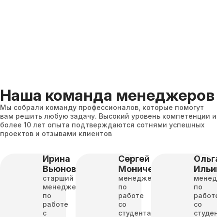
Наша команда менеджеров
Мы собрали команду профессионалов, которые помогут
вам решить любую задачу. Высокий уровень компетенции и
более 10 лет опыта подтверждаются сотнями успешных
проектов и отзывами клиентов
Ирина
Сергей
Ольг
Вьюнова
Моничев
Ильи
старший
менеджер
мене
менеджер
по
по
по
работе
работ
работе
со
со
с
студентами
студе