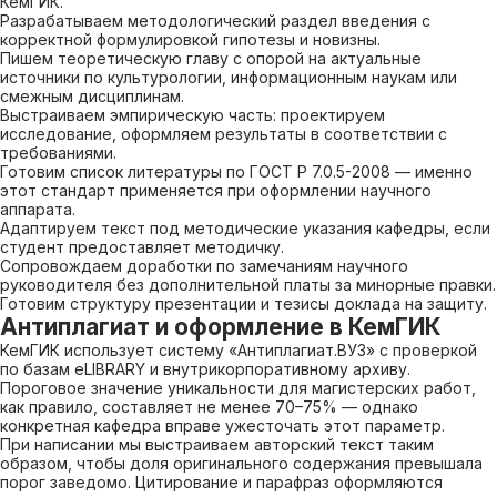
КемГИК.
Разрабатываем методологический раздел введения с
корректной формулировкой гипотезы и новизны.
Пишем теоретическую главу с опорой на актуальные
источники по культурологии, информационным наукам или
смежным дисциплинам.
Выстраиваем эмпирическую часть: проектируем
исследование, оформляем результаты в соответствии с
требованиями.
Готовим список литературы по ГОСТ Р 7.0.5-2008 — именно
этот стандарт применяется при оформлении научного
аппарата.
Адаптируем текст под методические указания кафедры, если
студент предоставляет методичку.
Сопровождаем доработки по замечаниям научного
руководителя без дополнительной платы за минорные правки.
Готовим структуру презентации и тезисы доклада на защиту.
Антиплагиат и оформление в КемГИК
КемГИК использует систему «Антиплагиат.ВУЗ» с проверкой
по базам eLIBRARY и внутрикорпоративному архиву.
Пороговое значение уникальности для магистерских работ,
как правило, составляет не менее 70–75% — однако
конкретная кафедра вправе ужесточать этот параметр.
При написании мы выстраиваем авторский текст таким
образом, чтобы доля оригинального содержания превышала
порог заведомо. Цитирование и парафраз оформляются