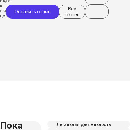
идти
к
Все
своим
Оставить отзыв
отзывы
целям
Пока
Легальная деятельность