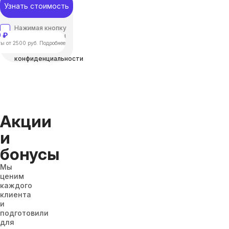
Узнать стоимость
Нажимая кнопку
 ₽
“отправить”, вы
соглашаетесь с
ы от 2500 руб. Подробнее
Политикой
конфиденциальности
Акции
и
бонусы
Мы
ценим
каждого
клиента
и
подготовили
для