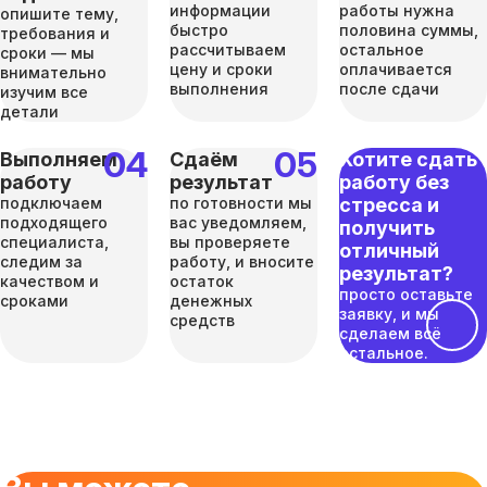
информации
работы нужна
опишите тему,
быстро
половина суммы,
требования и
рассчитываем
остальное
сроки — мы
цену и сроки
оплачивается
внимательно
выполнения
после сдачи
изучим все
детали
Выполняем
Сдаём
Хотите сдать
работу
результат
работу без
подключаем
по готовности мы
стресса и
подходящего
вас уведомляем,
получить
специалиста,
вы проверяете
отличный
следим за
работу, и вносите
результат?
качеством и
остаток
просто оставьте
сроками
денежных
заявку, и мы
средств
сделаем всё
остальное.