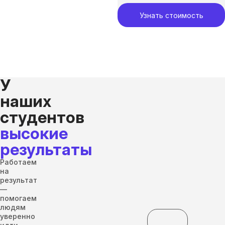
Узнать стоимость
У
наших
студентов
высокие
результаты
Работаем
на
результат
—
помогаем
людям
уверенно