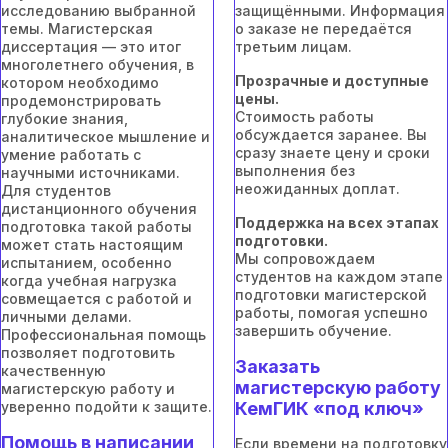
исследованию выбранной
защищёнными. Информация
темы. Магистерская
о заказе не передаётся
диссертация — это итог
третьим лицам.
многолетнего обучения, в
Прозрачные и доступные
котором необходимо
цены.
продемонстрировать
Стоимость работы
глубокие знания,
обсуждается заранее. Вы
аналитическое мышление и
сразу знаете цену и сроки
умение работать с
выполнения без
научными источниками.
неожиданных доплат.
Для студентов
дистанционного обучения
Поддержка на всех этапах
подготовка такой работы
подготовки.
может стать настоящим
Мы сопровождаем
испытанием, особенно
студентов на каждом этапе
когда учебная нагрузка
подготовки магистерской
совмещается с работой и
работы, помогая успешно
личными делами.
завершить обучение.
Профессиональная помощь
позволяет подготовить
Заказать
качественную
магистерскую работу
магистерскую работу и
уверенно подойти к защите.
КемГИК «под ключ»
Помощь в написании
Если времени на подготовку