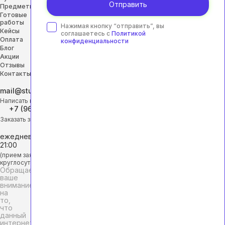
Отправить
Предметы
Готовые
работы
Нажимая кнопку “отправить”, вы
Кейсы
соглашаетесь с
Политикой
Оплата
конфиденциальности
Блог
Акции
Отзывы
Контакты
mail@studhelp-online.ru
Написать на почту
+7 (968) 453-29-88
Заказать звонок
ежедневно с 9:00 до
21:00
(прием заявок
круглосуточно)
Обращаем
ваше
внимание
на
то,
что
данный
интернет-