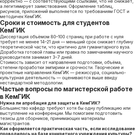
корректно — с соответствующими ссылками, что не снижает,
а легитимирует заимствования. Оформление таблиц,
рисунков, приложений выполняется по требованиям ГОСТ и
методичек КемГИК.
Сроки и стоимость для студентов
КемГИК
Диссертация объёмом 80–100 страниц при работе с нуля
требует не менее 14–21 дня — меньший срок снижает глубину
теоретической части, что критично для гуманитарного вуза.
Доработка готовой главы или правка по замечаниям научного
руководителя занимает 3–7 дней.
Стоимость зависит от направления подготовки, объёма,
степени проработки эмпирики и срочности. Творческие и
проектные направления КемГИК — режиссура, социально-
культурная деятельность — оцениваются выше ввиду
нестандартной методологии.
Частые вопросы по магистерской работе
в КемГИК
Нужна ли апробация для защиты в КемГИК?
Большинство кафедр требуют хотя бы одну публикацию или
выступление на конференции. Мы помогаем подготовить
тезисы для сборников, принимающих материалы
магистрантов.
Как оформляется практическая часть, если исследование
проводилось на базе конкретного учреждения культуры?