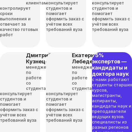
клиентами
консультирует
консультирует
контролирует
студентов и
студентов и
сроки
помогает
помогает
выполнения и
оформить заказ с
оформить заказ с
отвечает за
учётом всех
учётом всех
качество готовых
требований вуза
требований вуза
работ
Дмитрий
Екатерина
75%
Кузнецов
Лебедева
экспертов —
менеджер
менеджер
кандидаты и
по
по
доктора наук
работе
работе
с нами работают
со
со
студенты старших
студентами
студентами
курсов,
консультирует
консультирует
магистранты,
студентов и
студентов и
аспиранты,
помогает
помогает
кандидаты наук и
оформить заказ с
оформить заказ с
преподаватели
учётом всех
учётом всех
ведущих вузов.
требований вуза
требований вуза
специалисты из
разных регионов