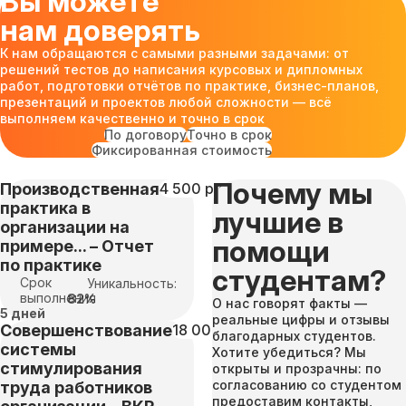
Вы можете
нам доверять
К нам обращаются с самыми разными задачами: от
решений тестов до написания курсовых и дипломных
работ, подготовки отчётов по практике, бизнес-планов,
презентаций и проектов любой сложности — всё
выполняем качественно и точно в срок
По договору
Точно в срок
Фиксированная стоимость
Почему мы
Производственная
4 500 руб
практика в
лучшие в
организации на
помощи
примере... – Отчет
по практике
студентам?
Срок
Уникальность:
выполнения
82%
О нас говорят факты —
5 дней
реальные цифры и отзывы
Совершенствование
18 000 руб
благодарных студентов.
системы
Хотите убедиться? Мы
стимулирования
открыты и прозрачны: по
согласованию со студентом
труда работников
предоставим контакты,