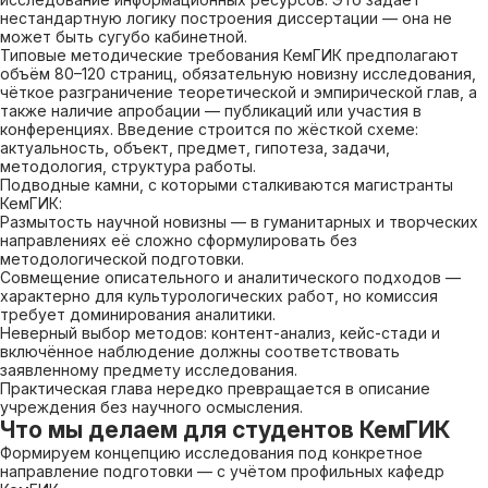
нестандартную логику построения диссертации — она не
может быть сугубо кабинетной.
Типовые методические требования КемГИК предполагают
объём 80–120 страниц, обязательную новизну исследования,
чёткое разграничение теоретической и эмпирической глав, а
также наличие апробации — публикаций или участия в
конференциях. Введение строится по жёсткой схеме:
актуальность, объект, предмет, гипотеза, задачи,
методология, структура работы.
Подводные камни, с которыми сталкиваются магистранты
КемГИК:
Размытость научной новизны — в гуманитарных и творческих
направлениях её сложно сформулировать без
методологической подготовки.
Совмещение описательного и аналитического подходов —
характерно для культурологических работ, но комиссия
требует доминирования аналитики.
Неверный выбор методов: контент-анализ, кейс-стади и
включённое наблюдение должны соответствовать
заявленному предмету исследования.
Практическая глава нередко превращается в описание
учреждения без научного осмысления.
Что мы делаем для студентов КемГИК
Формируем концепцию исследования под конкретное
направление подготовки — с учётом профильных кафедр