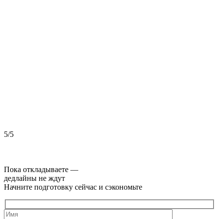
5/5
5
Пока откладываете —
дедлайны не ждут
Начните подготовку сейчас и сэкономьте