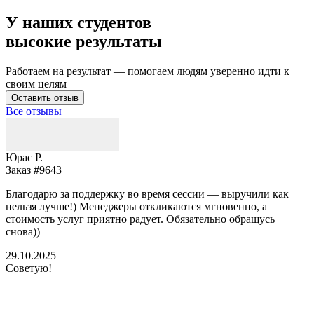
У наших студентов
высокие результаты
Работаем на результат — помогаем людям уверенно идти к
своим целям
Оставить отзыв
Все отзывы
Юрас Р.
Заказ #9643
З
Благодарю за поддержку во время сессии — выручили как
В
нельзя лучше!) Менеджеры откликаются мгновенно, а
у
стоимость услуг приятно радует. Обязательно обращусь
м
снова))
К
б
29.10.2025
Советую!
2