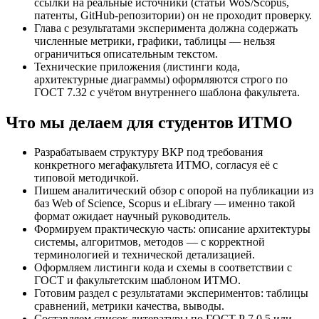
ссылки на реальные источники (статьи WoS/Scopus,
патенты, GitHub-репозитории) он не проходит проверку.
Глава с результатами эксперимента должна содержать
численные метрики, графики, таблицы — нельзя
ограничиться описательным текстом.
Технические приложения (листинги кода,
архитектурные диаграммы) оформляются строго по
ГОСТ 7.32 с учётом внутреннего шаблона факультета.
Что мы делаем для студентов ИТМО
Разрабатываем структуру ВКР под требования
конкретного мегафакультета ИТМО, согласуя её с
типовой методичкой.
Пишем аналитический обзор с опорой на публикации из
баз Web of Science, Scopus и eLibrary — именно такой
формат ожидает научный руководитель.
Формируем практическую часть: описание архитектуры
системы, алгоритмов, методов — с корректной
терминологией и технической детализацией.
Оформляем листинги кода и схемы в соответствии с
ГОСТ и факультетским шаблоном ИТМО.
Готовим раздел с результатами экспериментов: таблицы
сравнений, метрики качества, выводы.
Составляем список литературы по ГОСТ Р 7.0.5 или