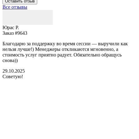
Оставить отзыв
Все отзывы
Юрас Р.
Заказ #9643
З
Благодарю за поддержку во время сессии — выручили как
В
нельзя лучше!) Менеджеры откликаются мгновенно, а
у
стоимость услуг приятно радует. Обязательно обращусь
м
снова))
К
б
29.10.2025
Советую!
2