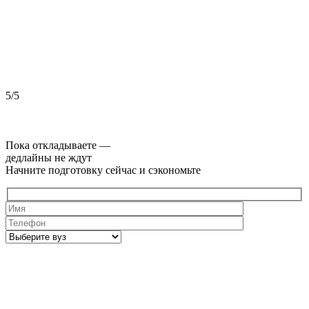
5/5
5
Пока откладываете —
дедлайны не ждут
Начните подготовку сейчас и сэкономьте