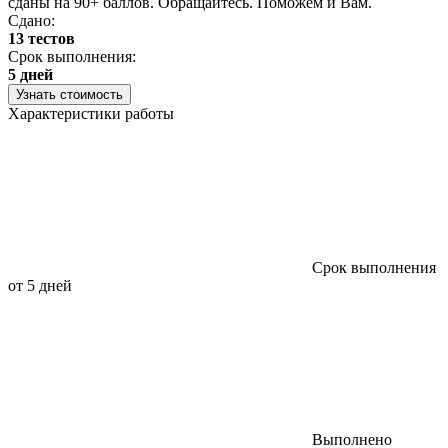
сданы на 90+ баллов. Обращайтесь. Поможем и Вам.
С
Сдано:
13 тестов
С
Срок выполнения:
3
5 дней
Узнать стоимость
Характеристики работы
Срок выполнения
от 5 дней
Выполнено