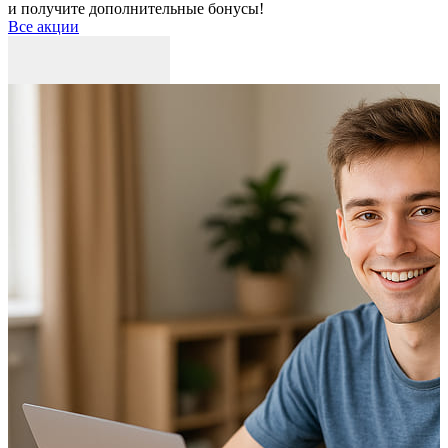
и получите дополнительные бонусы!
Все акции
Р
к
б
п