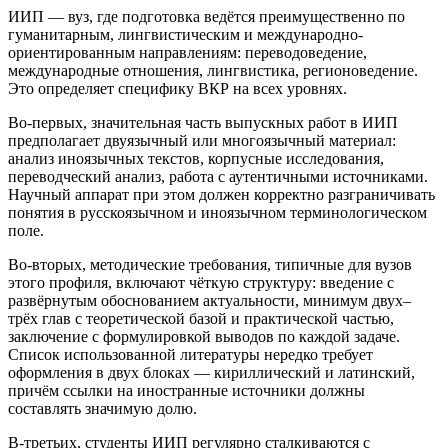
ИИП — вуз, где подготовка ведётся преимущественно по
гуманитарным, лингвистическим и международно-
ориентированным направлениям: переводоведение,
международные отношения, лингвистика, регионоведение.
Это определяет специфику ВКР на всех уровнях.
Во-первых, значительная часть выпускных работ в ИИП
предполагает двуязычный или многоязычный материал:
анализ иноязычных текстов, корпусные исследования,
переводческий анализ, работа с аутентичными источниками.
Научный аппарат при этом должен корректно разграничивать
понятия в русскоязычном и иноязычном терминологическом
поле.
Во-вторых, методические требования, типичные для вузов
этого профиля, включают чёткую структуру: введение с
развёрнутым обоснованием актуальности, минимум двух–
трёх глав с теоретической базой и практической частью,
заключение с формулировкой выводов по каждой задаче.
Список использованной литературы нередко требует
оформления в двух блоках — кириллический и латинский,
причём ссылки на иностранные источники должны
составлять значимую долю.
В-третьих, студенты ИИП регулярно сталкиваются с