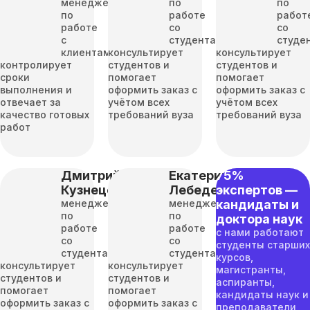
менеджер
по
по
по
работе
работ
работе
со
со
с
студентами
студе
клиентами
консультирует
консультирует
контролирует
студентов и
студентов и
сроки
помогает
помогает
выполнения и
оформить заказ с
оформить заказ с
отвечает за
учётом всех
учётом всех
качество готовых
требований вуза
требований вуза
работ
Дмитрий
Екатерина
75%
Кузнецов
Лебедева
экспертов —
менеджер
менеджер
кандидаты и
по
по
доктора наук
работе
работе
с нами работают
со
со
студенты старших
студентами
студентами
курсов,
консультирует
консультирует
магистранты,
студентов и
студентов и
аспиранты,
помогает
помогает
кандидаты наук и
оформить заказ с
оформить заказ с
преподаватели