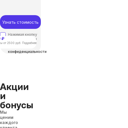
Узнать стоимость
Нажимая кнопку
 ₽
“отправить”, вы
соглашаетесь с
ы от 2500 руб. Подробнее
Политикой
конфиденциальности
Акции
и
бонусы
Мы
ценим
каждого
клиента