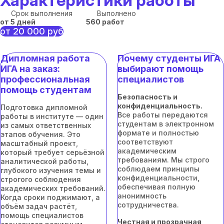
Характеристики работы
Срок выполнения
Выполнено
от 5 дней
560 работ
от 20 000 руб
Дипломная работа
Почему студенты ИГА
ИГА на заказ:
выбирают помощь
профессиональная
специалистов
помощь студентам
Безопасность и
конфиденциальность.
Подготовка дипломной
Все работы передаются
работы в институте — один
студентам в электронном
из самых ответственных
формате и полностью
этапов обучения. Это
соответствуют
масштабный проект,
академическим
который требует серьёзной
требованиям. Мы строго
аналитической работы,
соблюдаем принципы
глубокого изучения темы и
конфиденциальности,
строгого соблюдения
обеспечивая полную
академических требований.
анонимность
Когда сроки поджимают, а
сотрудничества.
объём задач растёт,
помощь специалистов
Честная и прозрачная