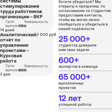
системы
Хотите убедиться? Мы
стимулирования
открыты и прозрачны: по
согласованию со студентом
труда работников
предоставим контакты,
организации – ВКР
чтобы вы могли лично
Срок
Уникальность:
пообщаться и убедиться в
выполнения
70%
нашей надёжности
14 дней
Аналитический
3 000 руб
25 000+
отчёт по
управлению
студентов доверили
нам свои задачи
проектами –
Курсовая
600+
работа
Срок
Уникальность:
экспертов в команде
выполнения
80%
3 дня
65 000+
выполненных
проектов
12 лет
успешной работы