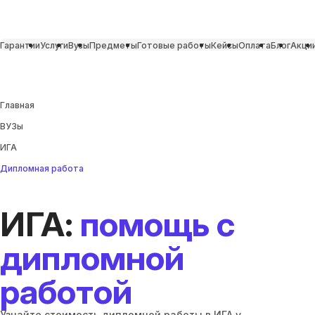
Гарантии
Услуги
Вузы
Предметы
Готовые работы
Кейсы
Оплата
Блог
Акци
Главная
ВУЗы
ИГА
Дипломная работа
ИГА:
помощь с
дипломной
работой
Узнайте стоимость дипломной работы в ИГА у