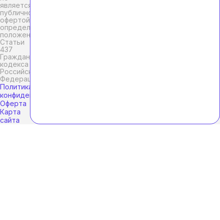
является
публичной
офертой,
определяемой
положениями
Статьи
437
Гражданского
кодекса
Российской
Федерации.
Политика
конфиденциальности
Оферта
Карта
сайта