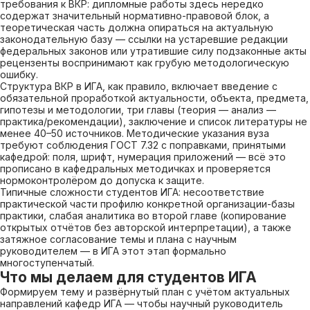
требования к ВКР: дипломные работы здесь нередко
содержат значительный нормативно-правовой блок, а
теоретическая часть должна опираться на актуальную
законодательную базу — ссылки на устаревшие редакции
федеральных законов или утратившие силу подзаконные акты
рецензенты воспринимают как грубую методологическую
ошибку.
Структура ВКР в ИГА, как правило, включает введение с
обязательной проработкой актуальности, объекта, предмета,
гипотезы и методологии, три главы (теория — анализ —
практика/рекомендации), заключение и список литературы не
менее 40–50 источников. Методические указания вуза
требуют соблюдения ГОСТ 7.32 с поправками, принятыми
кафедрой: поля, шрифт, нумерация приложений — всё это
прописано в кафедральных методичках и проверяется
нормоконтролёром до допуска к защите.
Типичные сложности студентов ИГА: несоответствие
практической части профилю конкретной организации-базы
практики, слабая аналитика во второй главе (копирование
открытых отчётов без авторской интерпретации), а также
затяжное согласование темы и плана с научным
руководителем — в ИГА этот этап формально
многоступенчатый.
Что мы делаем для студентов ИГА
Формируем тему и развёрнутый план с учётом актуальных
направлений кафедр ИГА — чтобы научный руководитель