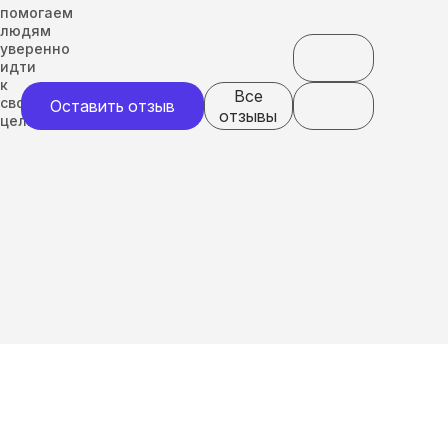
помогаем
людям
уверенно
идти
к
Все
своим
Оставить отзыв
отзывы
целям