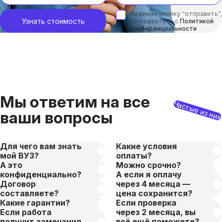
Нажимая кнопку “отправить”,
Узнать стоимость
соглашаетесь с
Политикой
конфиденциальности
Мы ответим на все
Частые из ни
ваши вопросы
Для чего вам знать
Какие условия
мой ВУЗ?
оплаты?
А это
Можно срочно?
конфиденциально?
А если я оплачу
Договор
через 4 месяца —
составляете?
цена сохранится?
Какие гарантии?
Если проверка
Если работа
через 2 месяца, вы
получит замечания,
всё ещё поможете?