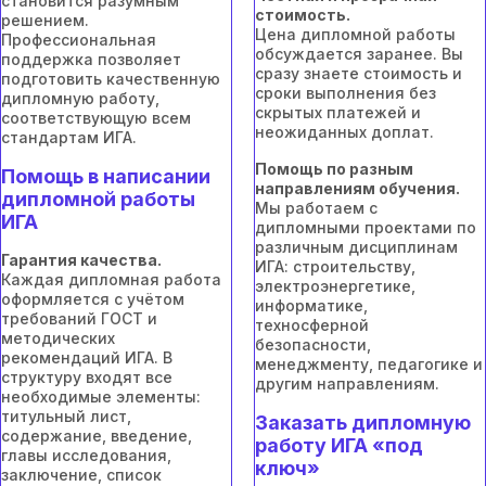
становится разумным
стоимость.
решением.
Цена дипломной работы
Профессиональная
обсуждается заранее. Вы
поддержка позволяет
сразу знаете стоимость и
подготовить качественную
сроки выполнения без
дипломную работу,
скрытых платежей и
соответствующую всем
неожиданных доплат.
стандартам ИГА.
Помощь по разным
Помощь в написании
направлениям обучения.
дипломной работы
Мы работаем с
ИГА
дипломными проектами по
различным дисциплинам
Гарантия качества.
ИГА: строительству,
Каждая дипломная работа
электроэнергетике,
оформляется с учётом
информатике,
требований ГОСТ и
техносферной
методических
безопасности,
рекомендаций ИГА. В
менеджменту, педагогике и
структуру входят все
другим направлениям.
необходимые элементы:
титульный лист,
Заказать дипломную
содержание, введение,
работу ИГА «под
главы исследования,
ключ»
заключение, список