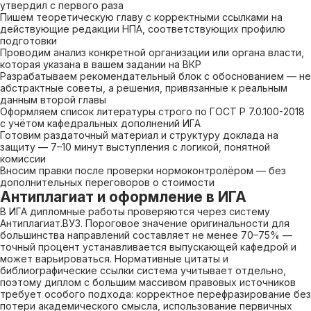
утвердил с первого раза
Пишем теоретическую главу с корректными ссылками на
действующие редакции НПА, соответствующих профилю
подготовки
Проводим анализ конкретной организации или органа власти,
которая указана в вашем задании на ВКР
Разрабатываем рекомендательный блок с обоснованием — не
абстрактные советы, а решения, привязанные к реальным
данным второй главы
Оформляем список литературы строго по ГОСТ Р 7.0.100-2018
с учётом кафедральных дополнений ИГА
Готовим раздаточный материал и структуру доклада на
защиту — 7–10 минут выступления с логикой, понятной
комиссии
Вносим правки после проверки нормоконтролёром — без
дополнительных переговоров о стоимости
Антиплагиат и оформление в ИГА
В ИГА дипломные работы проверяются через систему
Антиплагиат.ВУЗ. Пороговое значение оригинальности для
большинства направлений составляет не менее 70–75% —
точный процент устанавливается выпускающей кафедрой и
может варьироваться. Нормативные цитаты и
библиографические ссылки система учитывает отдельно,
поэтому диплом с большим массивом правовых источников
требует особого подхода: корректное перефразирование без
потери академического смысла, использование первичных