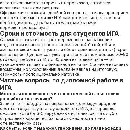
источников вместо вторичных пересказов, авторская
аналитика в каждом разделе.
Оформление проходит двойной контроль: сначала проверяем
соответствие методичке ИГА самостоятельно, затем при
необходимости дорабатываем по замечаниям
нормоконтролёра вуза.
Сроки и стоимость для студентов ИГА
Стоимость зависит от трёх переменных: направление
подготовки и насыщенность нормативной базой, объём
эмпирической части (нужен ли сбор первичных данных), срок
выполнения. Диплом «с нуля» при стандартном объёме 70–90
страниц требует от 14 до 30 дней на полный цикл — от
утверждения плана до финальной вычитки. Срочные варианты
возможны, но укороченный дедлайн влияет на итоговую
стоимость пропорционально нагрузке.
Частые вопросы по дипломной работе в
ИГА
Можно ли использовать в теоретической главе только
российские источники?
Зависит от кафедры: на направлениях с международной
составляющей научный руководитель ИГА, как правило,
ожидает хотя бы 3–5 зарубежных источников. На сугубо
отраслевых юридических программах достаточно
отечественной базы.
Как быть, если тема уже утверждена, но план кафедра