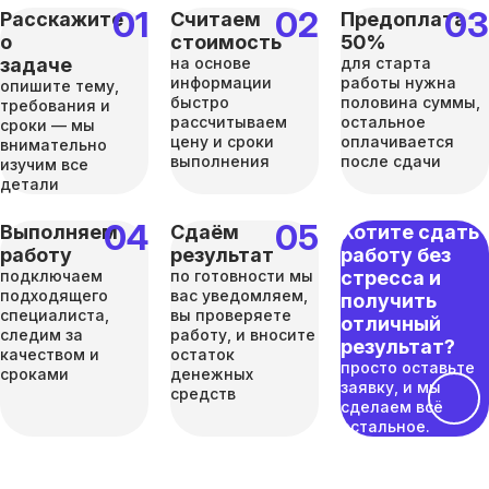
Расскажите
Считаем
Предоплата
о
стоимость
50%
задаче
на основе
для старта
информации
работы нужна
опишите тему,
быстро
половина суммы,
требования и
рассчитываем
остальное
сроки — мы
цену и сроки
оплачивается
внимательно
выполнения
после сдачи
изучим все
детали
Выполняем
Сдаём
Хотите сдать
работу
результат
работу без
подключаем
по готовности мы
стресса и
подходящего
вас уведомляем,
получить
специалиста,
вы проверяете
отличный
следим за
работу, и вносите
результат?
качеством и
остаток
просто оставьте
сроками
денежных
заявку, и мы
средств
сделаем всё
остальное.