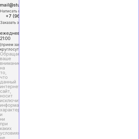
mail@studhelp-online.ru
Написать на почту
+7 (968) 453-29-88
Заказать звонок
ежедневно с 9:00 до
21:00
(прием заявок
круглосуточно)
Обращаем
ваше
внимание
на
то,
что
данный
интернет-
сайт,
носит
исключительно
информационный
характер
и
ни
при
каких
условиях
не