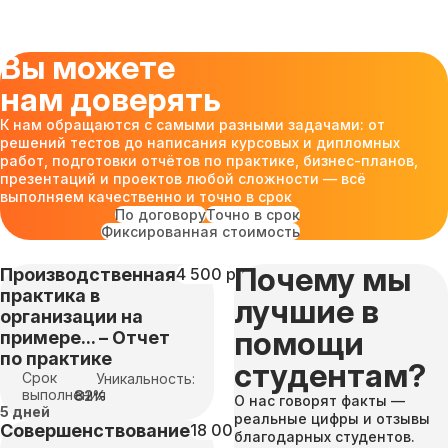
Вы можете
нам доверять
К нам обращаются с самыми разными задачами: от
решений тестов до написания курсовых и дипломных
работ, подготовки отчётов по практике, бизнес-планов,
презентаций и проектов любой сложности — всё
выполняем качественно и точно в срок
По договору
Точно в срок
Фиксированная стоимость
Почему мы
Производственная
4 500 руб
практика в
лучшие в
организации на
помощи
примере... – Отчет
по практике
студентам?
Срок
Уникальность:
выполнения
82%
О нас говорят факты —
5 дней
реальные цифры и отзывы
Совершенствование
18 000 руб
благодарных студентов.