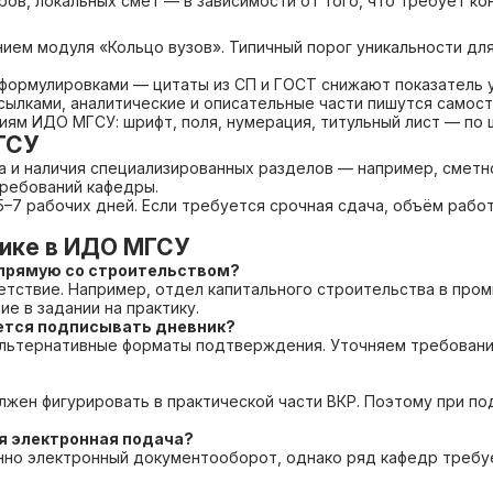
ров, локальных смет — в зависимости от того, что требует к
ием модуля «Кольцо вузов». Типичный порог уникальности дл
ормулировками — цитаты из СП и ГОСТ снижают показатель ун
ылками, аналитические и описательные части пишутся самост
ям ИДО МГСУ: шрифт, поля, нумерация, титульный лист — по 
ГСУ
а и наличия специализированных разделов — например, сметн
требований кафедры.
5–7 рабочих дней. Если требуется срочная сдача, объём раб
тике в ИДО МГСУ
напрямую со строительством?
етствие. Например, отдел капитального строительства в про
е в задании на практику.
ается подписывать дневник?
альтернативные форматы подтверждения. Уточняем требовани
лжен фигурировать в практической части ВКР. Поэтому при по
ся электронная подача?
но электронный документооборот, однако ряд кафедр требуе