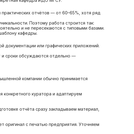
онкретная кафедра ИДО МГСУ.
я практических отчётов — от 60–65%, хотя ряд
икальности. Поэтому работа строится так:
оятельно и не пересекаются с типовыми базами.
шаблону кафедры.
ой документации или графических приложений.
от и сроки обсуждаются отдельно —
мышленной компании обычно принимается
я конкретного куратора и адаптируем
дготовке отчёта сразу закладываем материал,
т оригинал с печатью предприятия. Уточняем