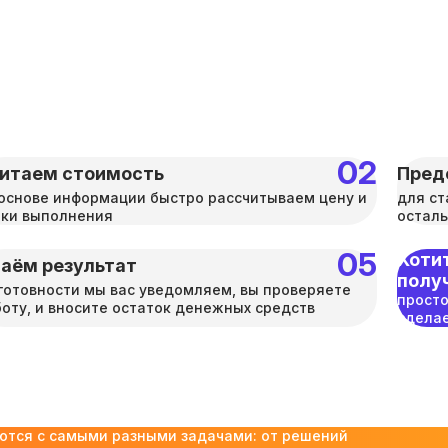
итаем стоимость
Пред
основе информации быстро рассчитываем цену и
для ст
оки выполнения
осталь
Хотит
аём результат
полу
готовности мы вас уведомляем, вы проверяете
просто
оту, и вносите остаток денежных средств
сделае
ются с самыми разными задачами: от решений