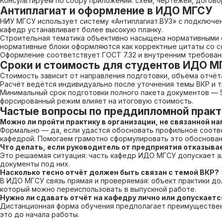
Консультируем по сбору приложений: схем, чертежей, догово
Антиплагиат и оформление в ИДО МГСУ
НИУ МГСУ использует систему «Антиплагиат.ВУЗ» с подключен
кафедр устанавливает более высокую планку.
Строительная тематика объективно насыщена нормативными ф
нормативные блоки оформляются как корректные цитаты со сс
Оформление соответствует ГОСТ 7.32 и внутренним требовани
Сроки и стоимость для студентов ИДО М
Стоимость зависит от направления подготовки, объёма отчёт
Расчёт ведётся индивидуально после уточнения темы ВКР и 
Минимальный срок подготовки полного пакета документов — 
форсированный режим влияет на итоговую стоимость.
Частые вопросы по преддипломной прак
Можно ли пройти практику в организации, не связанной 
Формально — да, если удастся обосновать профильное соотв
кафедрой. Помогаем грамотно сформулировать это обосновани
Что делать, если руководитель от предприятия отказыв
Это решаемая ситуация: часть кафедр ИДО МГСУ допускает 
документы под них.
Насколько тесно отчёт должен быть связан с темой ВКР?
В ИДО МГСУ связь прямая и проверяемая: объект практики до
который можно переиспользовать в выпускной работе.
Нужно ли сдавать отчёт на кафедру лично или допускает
Дистанционная форма обучения предполагает преимуществен
это до начала работы.