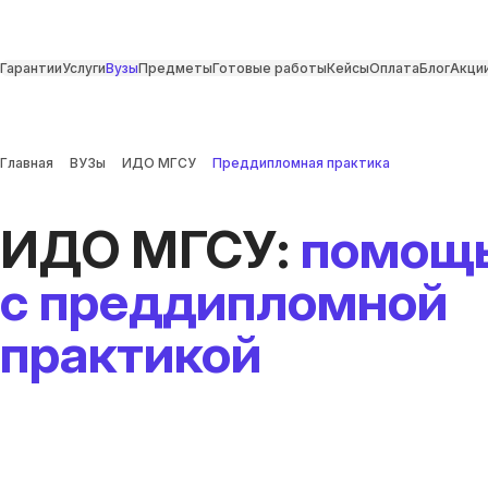
Гарантии
Услуги
Вузы
Предметы
Готовые работы
Кейсы
Оплата
Блог
Акци
Главная
ВУЗы
ИДО МГСУ
Преддипломная практика
ИДО МГСУ:
помощ
с преддипломной
практикой