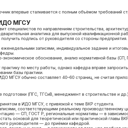
чник впервые сталкивается с полным объёмом требований стр
 ИДО МГСУ
ит специалистов по направлениям строительства, архитектур
едварительная аналитика для выпускной квалификационной ра
 и получить подпись от руководителя со стороны предприятия.
с еженедельными записями, индивидуальное задание и итого
афедры.
-экономическое обоснование, анализ нормативной базы (СП, 
 практику по месту работы, однако кафедра вправе запроси
вании базы практики.
ИДО МГСУ обычно составляет 40–60 страниц, не считая прило
 подготовки (ПГС, ТГСиВ, менеджмент в строительстве и др.
ринятом в ИДО МГСУ, с привязкой к теме ВКР студента.
записями, соответствующими реальному производственному ци
нтацию — СП, ГОСТ Р, региональные нормативы — в зависимос
стать основой для теоретической или практической главы ВКР
ного руководителя — до приёмки кафедрой.