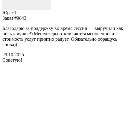
Юрас Р.
Заказ #9643
З
Благодарю за поддержку во время сессии — выручили как
В
нельзя лучше!) Менеджеры откликаются мгновенно, а
у
стоимость услуг приятно радует. Обязательно обращусь
м
снова))
К
б
29.10.2025
Советую!
2