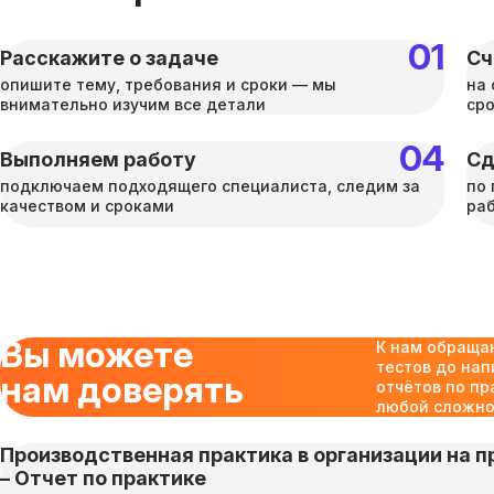
Расскажите о задаче
Сч
опишите тему, требования и сроки — мы
на 
внимательно изучим все детали
ср
Выполняем работу
Сд
подключаем подходящего специалиста, следим за
по 
качеством и сроками
раб
Вы можете
К нам обраща
тестов до нап
нам доверять
отчётов по пр
любой сложнос
Производственная практика в организации на пр
– Отчет по практике