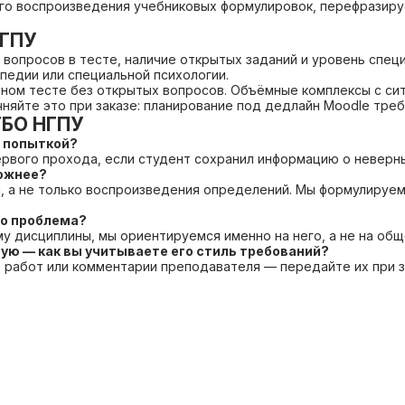
ого воспроизведения учебниковых формулировок, перефразир
НГПУ
вопросов в тесте, наличие открытых заданий и уровень спец
педии или специальной психологии.
тном тесте без открытых вопросов. Объёмные комплексы с си
чняйте это при заказе: планирование под дедлайн Moodle тре
ГБО НГПУ
й попыткой?
ервого прохода, если студент сохранил информацию о неверн
ложнее?
, а не только воспроизведения определений. Мы формулируем
то проблема?
у дисциплины, мы ориентируемся именно на него, а не на об
ую — как вы учитываете его стиль требований?
х работ или комментарии преподавателя — передайте их при 