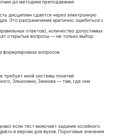
огики до методики преподавания.
сть дисциплин сдаётся через электронную
ре. Это разграничение критично: ошибиться с
правильных ответов), количество допустимых
ржат открытые вопросы — не только выбор
 в формулировках вопросов
ие требует иной системы понятий
ого, Эльконина, Занкова — там, где они
днако если тест включает задания эссейного
at.ru в версии для вузов. Пороговые значения