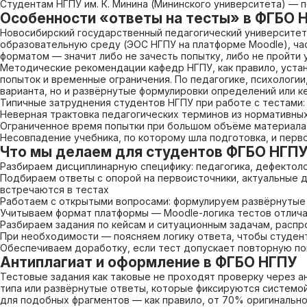
Студентам НГПУ им. К. Минина (Мининского университета) — 
Особенности «ответы на тесты» в ФГБО 
Новосибирский государственный педагогический университет
образовательную среду (ЭОС НГПУ на платформе Moodle), час
форматом — значит либо не зачесть попытку, либо не пройти 
Методические рекомендации кафедр НГПУ, как правило, уста
попыток и временные ограничения. По педагогике, психолог
варианта, но и развёрнутые формулировки определений или к
Типичные затруднения студентов НГПУ при работе с тестами:
Неверная трактовка педагогических терминов из нормативны
Ограниченное время попытки при большом объёме материала
Несовпадение учебника, по которому шла подготовка, и перв
Что мы делаем для студентов ФГБО НГП
Разбираем дисциплинарную специфику: педагогика, дефектол
Подбираем ответы с опорой на первоисточники, актуальные дл
встречаются в тестах
Работаем с открытыми вопросами: формулируем развёрнутые
Учитываем формат платформы — Moodle-логика тестов отлича
Разбираем задания по кейсам и ситуационным задачам, расп
При необходимости — поясняем логику ответа, чтобы студент
Обеспечиваем доработку, если тест допускает повторную поп
Антиплагиат и оформление в ФГБО НГПУ
Тестовые задания как таковые не проходят проверку через а
типа или развёрнутые ответы, которые фиксируются системой,
для подобных фрагментов — как правило, от 70% оригинально