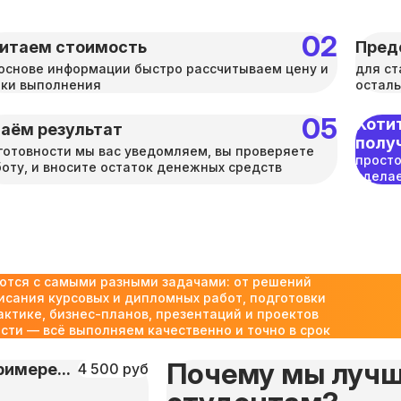
итаем стоимость
Пред
основе информации быстро рассчитываем цену и
для ст
оки выполнения
осталь
Хотит
аём результат
полу
готовности мы вас уведомляем, вы проверяете
просто
оту, и вносите остаток денежных средств
сделае
ются с самыми разными задачами: от решений
исания курсовых и дипломных работ, подготовки
актике, бизнес-планов, презентаций и проектов
ти — всё выполняем качественно и точно в срок
Почему мы лучш
имере...
4 500 руб