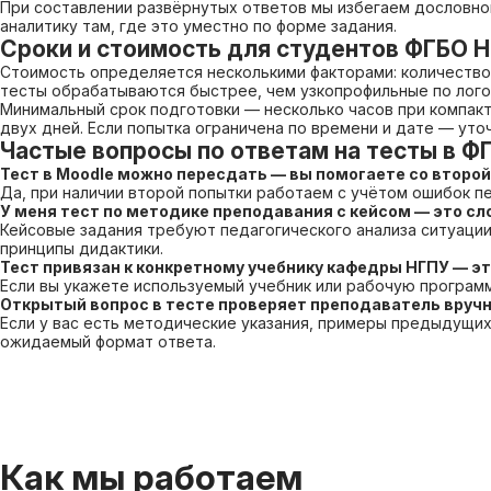
При составлении развёрнутых ответов мы избегаем дословн
аналитику там, где это уместно по форме задания.
Сроки и стоимость для студентов ФГБО 
Стоимость определяется несколькими факторами: количество 
тесты обрабатываются быстрее, чем узкопрофильные по лого
Минимальный срок подготовки — несколько часов при компак
двух дней. Если попытка ограничена по времени и дате — уто
Частые вопросы по ответам на тесты в Ф
Тест в Moodle можно пересдать — вы помогаете со второ
Да, при наличии второй попытки работаем с учётом ошибок п
У меня тест по методике преподавания с кейсом — это с
Кейсовые задания требуют педагогического анализа ситуации
принципы дидактики.
Тест привязан к конкретному учебнику кафедры НГПУ — э
Если вы укажете используемый учебник или рабочую программ
Открытый вопрос в тесте проверяет преподаватель вручн
Если у вас есть методические указания, примеры предыдущи
ожидаемый формат ответа.
Как мы работаем