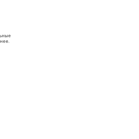
льные
нее.