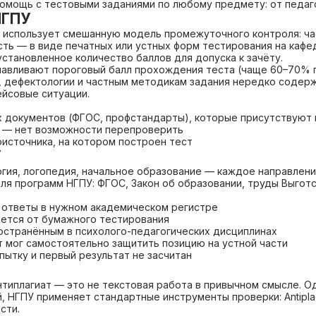
помощь с тестовыми заданиями по любому предмету: от педаг
НГПУ
 использует смешанную модель промежуточного контроля: ча
ть — в виде печатных или устных форм тестирования на кафед
установленное количество баллов для допуска к зачёту.
навливают пороговый балл прохождения теста (чаще 60–70% 
ии, дефектологии и частным методикам задания нередко соде
ейсовые ситуации.
х документов (ФГОС, профстандарты), которые присутствуют
 — нет возможности перепроверить
оисточника, на котором построен тест
У
огия, логопедия, начальное образование — каждое направлен
я программ НГПУ: ФГОС, Закон об образовании, труды Выготск
 ответы в нужном академическом регистре
ется от бумажного тестирования
ространённым в психолого-педагогических дисциплинах
 мог самостоятельно защитить позицию на устной части
ытку и первый результат не засчитан
нтиплагиат — это не текстовая работа в привычном смысле. О
 НГПУ применяет стандартные инструменты проверки: Antiplagi
сти.