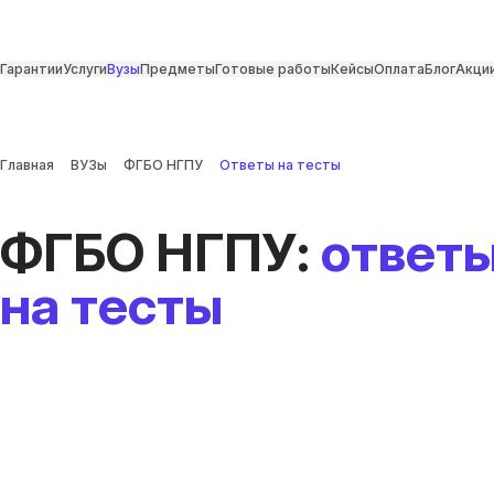
Гарантии
Услуги
Вузы
Предметы
Готовые работы
Кейсы
Оплата
Блог
Акци
Главная
ВУЗы
ФГБО НГПУ
Ответы на тесты
ФГБО НГПУ:
ответ
на тесты