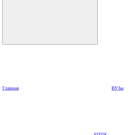
Главная
ВУЗы
БППК