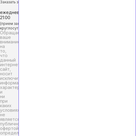
Заказать звонок
ежедневно с 9:00 до
21:00
(прием заявок
круглосуточно)
Обращаем
ваше
внимание
на
то,
что
данный
интернет-
сайт,
носит
исключительно
информационный
характер
и
ни
при
каких
условиях
не
является
публичной
офертой,
определяемой