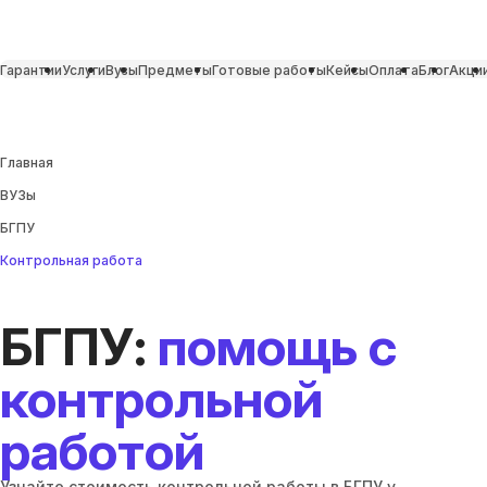
Гарантии
Услуги
Вузы
Предметы
Готовые работы
Кейсы
Оплата
Блог
Акци
Главная
ВУЗы
БГПУ
Контрольная работа
БГПУ:
помощь с
контрольной
работой
Узнайте стоимость контрольной работы в БГПУ у