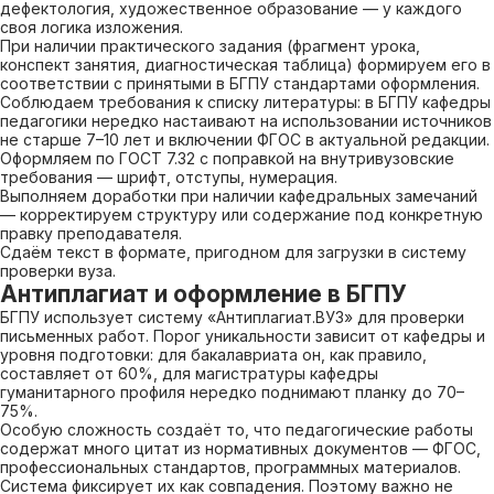
дефектология, художественное образование — у каждого
своя логика изложения.
При наличии практического задания (фрагмент урока,
конспект занятия, диагностическая таблица) формируем его в
соответствии с принятыми в БГПУ стандартами оформления.
Соблюдаем требования к списку литературы: в БГПУ кафедры
педагогики нередко настаивают на использовании источников
не старше 7–10 лет и включении ФГОС в актуальной редакции.
Оформляем по ГОСТ 7.32 с поправкой на внутривузовские
требования — шрифт, отступы, нумерация.
Выполняем доработки при наличии кафедральных замечаний
— корректируем структуру или содержание под конкретную
правку преподавателя.
Сдаём текст в формате, пригодном для загрузки в систему
проверки вуза.
Антиплагиат и оформление в БГПУ
БГПУ использует систему «Антиплагиат.ВУЗ» для проверки
письменных работ. Порог уникальности зависит от кафедры и
уровня подготовки: для бакалавриата он, как правило,
составляет от 60%, для магистратуры кафедры
гуманитарного профиля нередко поднимают планку до 70–
75%.
Особую сложность создаёт то, что педагогические работы
содержат много цитат из нормативных документов — ФГОС,
профессиональных стандартов, программных материалов.
Система фиксирует их как совпадения. Поэтому важно не