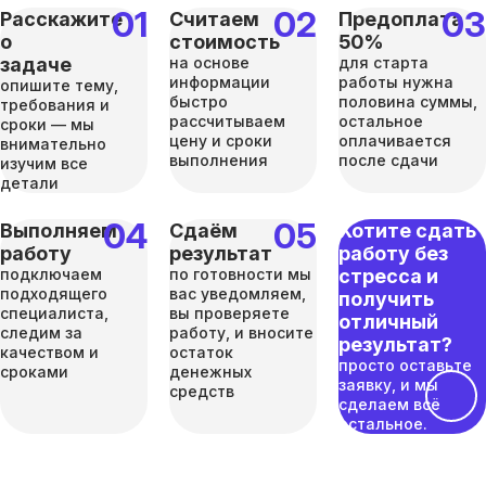
Расскажите
Считаем
Предоплата
о
стоимость
50%
задаче
на основе
для старта
информации
работы нужна
опишите тему,
быстро
половина суммы,
требования и
рассчитываем
остальное
сроки — мы
цену и сроки
оплачивается
внимательно
выполнения
после сдачи
изучим все
детали
Выполняем
Сдаём
Хотите сдать
работу
результат
работу без
подключаем
по готовности мы
стресса и
подходящего
вас уведомляем,
получить
специалиста,
вы проверяете
отличный
следим за
работу, и вносите
результат?
качеством и
остаток
просто оставьте
сроками
денежных
заявку, и мы
средств
сделаем всё
остальное.