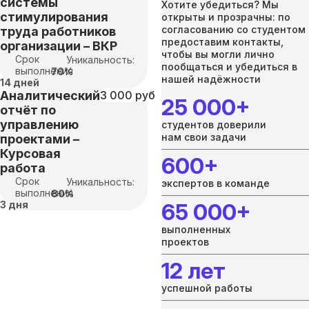
системы
Хотите убедиться? Мы
стимулирования
открыты и прозрачны: по
согласованию со студентом
труда работников
предоставим контакты,
организации – ВКР
чтобы вы могли лично
Срок
Уникальность:
пообщаться и убедиться в
выполнения
70%
нашей надёжности
14 дней
Аналитический
3 000 руб
25 000+
отчёт по
управлению
студентов доверили
нам свои задачи
проектами –
Курсовая
600+
работа
Срок
Уникальность:
экспертов в команде
выполнения
80%
3 дня
65 000+
выполненных
проектов
12 лет
успешной работы