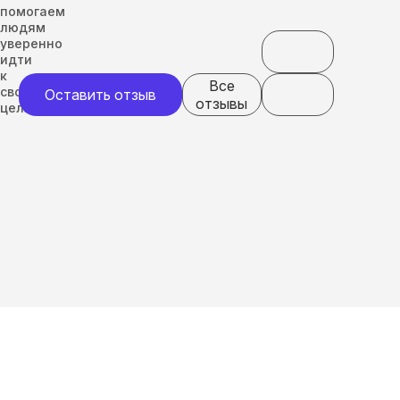
помогаем
людям
уверенно
идти
к
Все
своим
Оставить отзыв
отзывы
целям