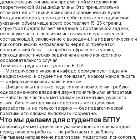
демонстрация понимания предметной методики или
теоретической базы дисциплины. Это принципиально
отличает её от технических или экономических вузов.
Каждая кафедра утверждает собственные методические
указания: объём чаще всего составляет 15–25 страниц,
структура предполагает введение с постановкой задачи,
основную часть с анализом источников и практической
составляющей, заключение с выводами. На педагогических и
психологических направлениях нередко требуется
практический блок — разработка фрагмента урока,
психодиагностическая задача или анализ конкретного
образовательного случая.
Типичные трудности студентов БГПУ:
— Методические указания кафедр формулируют задания
неоднозначно, и студент не понимает, в каком жанре писать
— реферативном или аналитическом.
— Дисциплины на стыке педагогики и психологии требуют
одновременного владения двумя понятийными аппаратами.
— Работы по частным методикам (математики, русского
языка, биологии) должны содержать методические
разработки, а не только теорию — без педагогической
практики это сложно выполнить корректно.
Что мы делаем для студентов БГПУ
Анализируем методические указания конкретной кафедры
перед началом работы — не работаем по шаблону.
Учитываем направление подготовки: педагогика, психология,