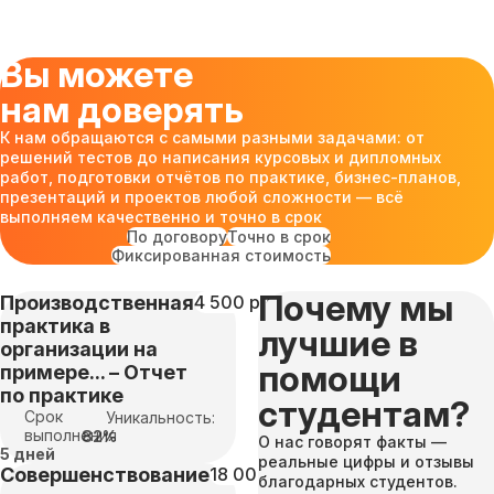
Вы можете
нам доверять
К нам обращаются с самыми разными задачами: от
решений тестов до написания курсовых и дипломных
работ, подготовки отчётов по практике, бизнес-планов,
презентаций и проектов любой сложности — всё
выполняем качественно и точно в срок
По договору
Точно в срок
Фиксированная стоимость
Почему мы
Производственная
4 500 руб
практика в
лучшие в
организации на
помощи
примере... – Отчет
по практике
студентам?
Срок
Уникальность:
выполнения
82%
О нас говорят факты —
5 дней
реальные цифры и отзывы
Совершенствование
18 000 руб
благодарных студентов.