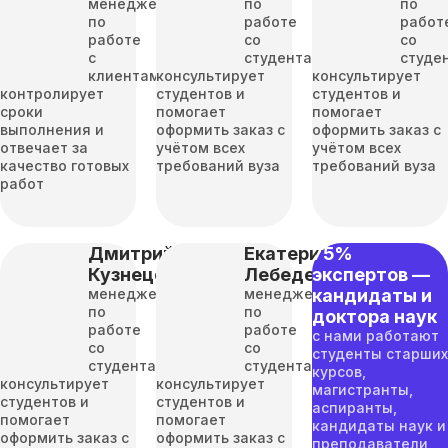
менеджер
по
по
по
работе
работ
работе
со
со
с
студентами
студе
клиентами
консультирует
консультирует
контролирует
студентов и
студентов и
сроки
помогает
помогает
выполнения и
оформить заказ с
оформить заказ с
отвечает за
учётом всех
учётом всех
качество готовых
требований вуза
требований вуза
работ
Дмитрий
Екатерина
75%
Кузнецов
Лебедева
экспертов —
менеджер
менеджер
кандидаты и
по
по
доктора наук
работе
работе
с нами работают
со
со
студенты старших
студентами
студентами
курсов,
консультирует
консультирует
магистранты,
студентов и
студентов и
аспиранты,
помогает
помогает
кандидаты наук и
оформить заказ с
оформить заказ с
преподаватели