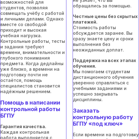
не узнает, что вы
возможностей для
обращались за помощью.
студентов, позволяя
совмещать учёбу с работой
Честные цены без скрытых
и личными делами. Однако
платежей.
вместе со свободой
Стоимость работы
приходит и высокая
обсуждается заранее. Вы
учебная нагрузка.
сразу знаете цену и сроки
Контрольные работы, тесты
выполнения без
и задания требуют
неожиданных доплат.
времени, внимательности и
глубокого понимания
Поддержка на всех этапах
предмета. Когда дедлайны
обучения.
уже близко, а времени на
Мы помогаем студентам
подготовку почти не
дистанционного обучения
остаётся, помощь
уверенно справляться с
специалистов становится
учебными заданиями и
надёжным решением.
успешно закрывать
дисциплины.
Помощь в написании
контрольной работы
Заказать
БГПУ
контрольную работу
БГПУ «под ключ»
Гарантия качества.
Каждая контрольная
Если времени на подготовку
работа выполняется с