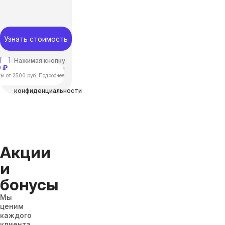
Узнать стоимость
Нажимая кнопку
 ₽
“отправить”, вы
соглашаетесь с
ы от 2500 руб. Подробнее
Политикой
конфиденциальности
Акции
и
бонусы
Мы
ценим
каждого
клиента