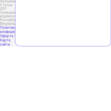
положениями
Статьи
437
Гражданского
кодекса
Российской
Федерации.
Политика
конфиденциальности
Оферта
Карта
сайта