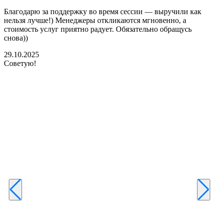
Благодарю за поддержку во время сессии — выручили как
В
нельзя лучше!) Менеджеры откликаются мгновенно, а
у
стоимость услуг приятно радует. Обязательно обращусь
м
снова))
К
б
29.10.2025
Советую!
2