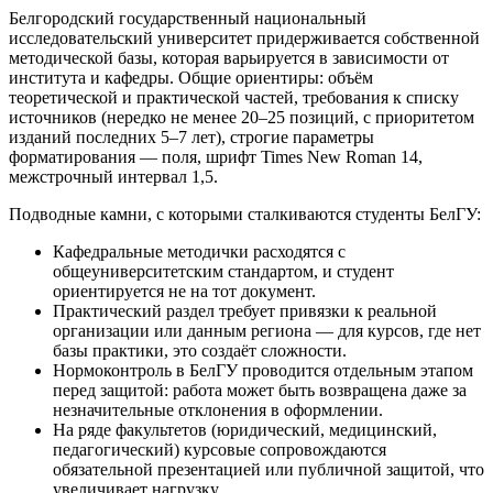
Белгородский государственный национальный
исследовательский университет придерживается собственной
методической базы, которая варьируется в зависимости от
института и кафедры. Общие ориентиры: объём
теоретической и практической частей, требования к списку
источников (нередко не менее 20–25 позиций, с приоритетом
изданий последних 5–7 лет), строгие параметры
форматирования — поля, шрифт Times New Roman 14,
межстрочный интервал 1,5.
Подводные камни, с которыми сталкиваются студенты БелГУ:
Кафедральные методички расходятся с
общеуниверситетским стандартом, и студент
ориентируется не на тот документ.
Практический раздел требует привязки к реальной
организации или данным региона — для курсов, где нет
базы практики, это создаёт сложности.
Нормоконтроль в БелГУ проводится отдельным этапом
перед защитой: работа может быть возвращена даже за
незначительные отклонения в оформлении.
На ряде факультетов (юридический, медицинский,
педагогический) курсовые сопровождаются
обязательной презентацией или публичной защитой, что
увеличивает нагрузку.