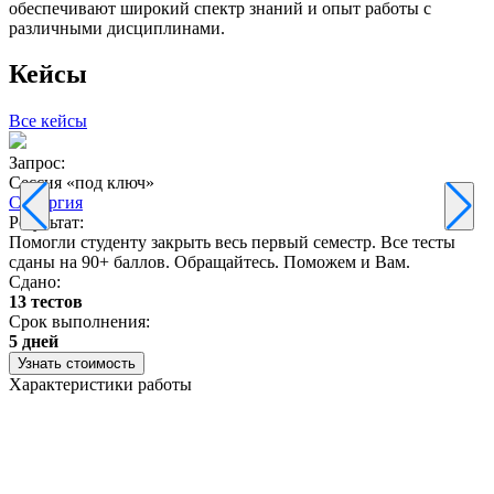
обеспечивают широкий спектр знаний и опыт работы с
различными дисциплинами.
Кейсы
Все кейсы
Запрос:
З
Сессия «под ключ»
Синергия
Результат:
Р
Помогли студенту закрыть весь первый семестр. Все тесты
П
сданы на 90+ баллов. Обращайтесь. Поможем и Вам.
С
Сдано:
13 тестов
С
Срок выполнения:
3
5 дней
Узнать стоимость
Характеристики работы