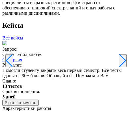
специалисты из разных регионов рф и стран снг
обеспечивают широкий спектр знаний и опыт работы с
различными дисциплинами.
Кейсы
Все кейсы
Запрос:
З
Сессия «под ключ»
Синергия
Результат:
Р
Помогли студенту закрыть весь первый семестр. Все тесты
П
сданы на 90+ баллов. Обращайтесь. Поможем и Вам.
С
Сдано:
13 тестов
С
Срок выполнения:
3
5 дней
Узнать стоимость
Характеристики работы