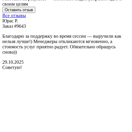
своим целям
Оставить отзыв
Все отзывы
Юрас Р.
Заказ #9643
З
Благодарю за поддержку во время сессии — выручили как
В
нельзя лучше!) Менеджеры откликаются мгновенно, а
у
стоимость услуг приятно радует. Обязательно обращусь
м
снова))
К
б
29.10.2025
Советую!
2