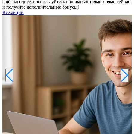
ещё выгоднее. воспользуйтесь нашими акциями прямо сейчас
и получите дополнительные бонусы!
Все акции
Р
к
б
п