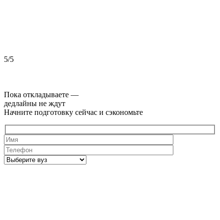
5/5
5
Пока откладываете —
дедлайны не ждут
Начните подготовку сейчас и сэкономьте