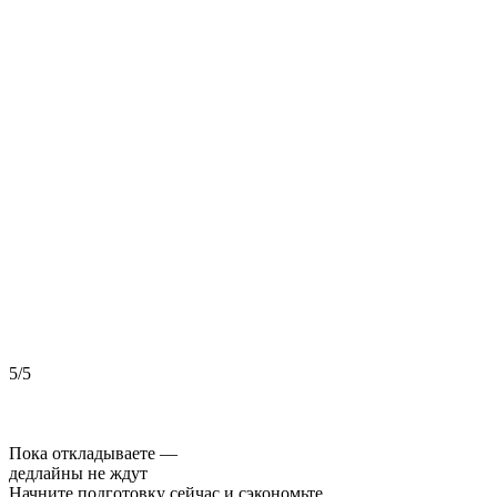
5/5
5
Пока откладываете —
дедлайны не ждут
Начните подготовку сейчас и сэкономьте