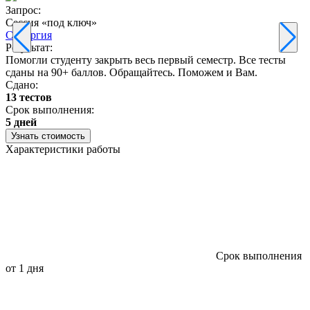
Запрос:
З
Сессия «под ключ»
Синергия
Результат:
Р
Помогли студенту закрыть весь первый семестр. Все тесты
П
сданы на 90+ баллов. Обращайтесь. Поможем и Вам.
С
Сдано:
13 тестов
С
Срок выполнения:
3
5 дней
Узнать стоимость
Характеристики работы
Срок выполнения
от 1 дня