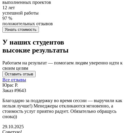
выполненных проектов
12 лет
успешной работы
97 %
положительных отзывов
Узнать стоимость
У наших студентов
высокие результаты
Работаем на результат — помогаем людям уверенно идти к
своим целям
Оставить отзыв
Все отзывы
Юрас Р.
Заказ #9643
З
Благодарю за поддержку во время сессии — выручили как
В
нельзя лучше!) Менеджеры откликаются мгновенно, а
у
стоимость услуг приятно радует. Обязательно обращусь
м
снова))
К
б
29.10.2025
Советую!
2