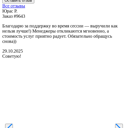
Оставить отзыв
Все отзывы
Юрас Р.
Заказ #9643
З
Благодарю за поддержку во время сессии — выручили как
В
нельзя лучше!) Менеджеры откликаются мгновенно, а
у
стоимость услуг приятно радует. Обязательно обращусь
м
снова))
К
б
29.10.2025
Советую!
2