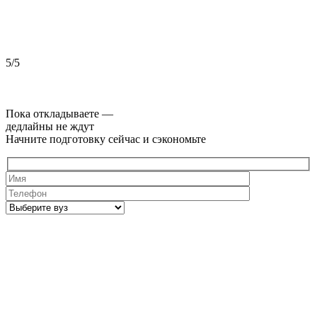
5/5
5
Пока откладываете —
дедлайны не ждут
Начните подготовку сейчас и сэкономьте