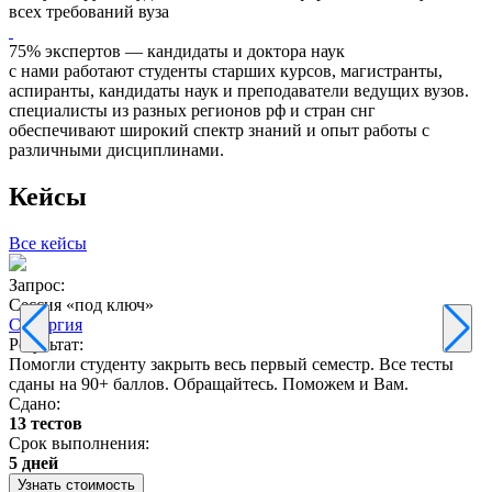
всех требований вуза
75% экспертов — кандидаты и доктора наук
с нами работают студенты старших курсов, магистранты,
аспиранты, кандидаты наук и преподаватели ведущих вузов.
специалисты из разных регионов рф и стран снг
обеспечивают широкий спектр знаний и опыт работы с
различными дисциплинами.
Кейсы
Все кейсы
Запрос:
З
Сессия «под ключ»
Синергия
Результат:
Р
Помогли студенту закрыть весь первый семестр. Все тесты
П
сданы на 90+ баллов. Обращайтесь. Поможем и Вам.
С
Сдано:
13 тестов
С
Срок выполнения:
3
5 дней
Узнать стоимость