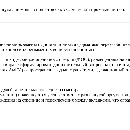
м нужна помощь в подготовке к экзамену или прохождении онла
е очные экзамены с дистанционными форматами через собствен
в технических регламентах конкретной системы.
— в виде фондов оценочных средств (ФОС), размещённых на вн
тор вправе сформулировать дополнительный вопрос на стыке тем
етах АмГУ распространены задачи с расчётами, где частичный от
дулей, а не только последнего семестра.
ультеты) практикуются устные ответы с развёрнутой аргумента
ения на странице и переключения между вкладками, что огран