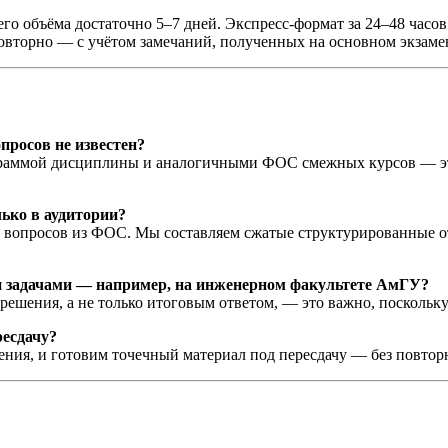
го объёма достаточно 5–7 дней. Экспресс-формат за 24–48 часов
овторно — с учётом замечаний, полученных на основном экзаме
просов не известен?
граммой дисциплины и аналогичными ФОС смежных курсов — это
ько в аудитории?
ню вопросов из ФОС. Мы составляем сжатые структурированные о
и задачами — например, на инженерном факультете АмГУ?
решения, а не только итоговым ответом, — это важно, поскольк
ресдачу?
ния, и готовим точечный материал под пересдачу — без повторн