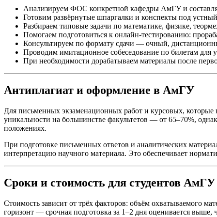
Анализируем ФОС конкретной кафедры АмГУ и составляем
Готовим развёрнутые шпаргалки и конспекты под устный 
Разбираем типовые задачи по математике, физике, теор
Помогаем подготовиться к онлайн-тестированию: прораб
Консультируем по формату сдачи — очный, дистанционн
Проводим имитационное собеседование по билетам для ус
При необходимости дорабатываем материалы после перво
Антиплагиат и оформление в АмГУ
Для письменных экзаменационных работ и курсовых, которые п
уникальности на большинстве факультетов — от 65–70%, одна
положениях.
При подготовке письменных ответов и аналитических материал
интерпретацию научного материала. Это обеспечивает нормати
Сроки и стоимость для студентов АмГУ
Стоимость зависит от трёх факторов: объём охватываемого мат
горизонт — срочная подготовка за 1–2 дня оценивается выше, ч