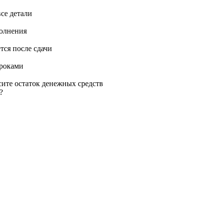
се детали
полнения
тся после сдачи
сроками
сите остаток денежных средств
?