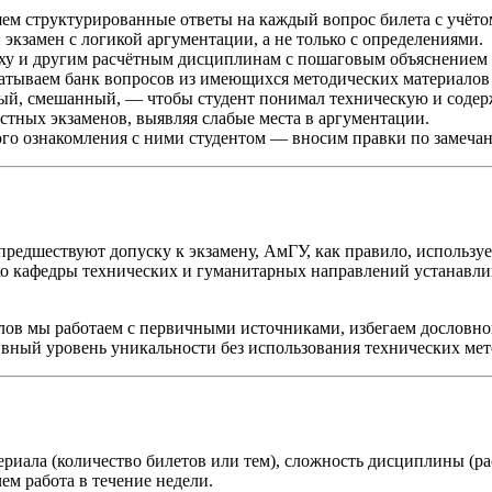
 структурированные ответы на каждый вопрос билета с учётом
экзамен с логикой аргументации, а не только с определениями.
меху и другим расчётным дисциплинам с пошаговым объяснением
атываем банк вопросов из имеющихся методических материалов
ый, смешанный, — чтобы студент понимал техническую и содер
тных экзаменов, выявляя слабые места в аргументации.
го ознакомления с ними студентом — вносим правки по замечан
редшествуют допуску к экзамену, АмГУ, как правило, использу
ко кафедры технических и гуманитарных направлений устанавл
ов мы работаем с первичными источниками, избегаем дословног
вный уровень уникальности без использования технических мет
ериала (количество билетов или тем), сложность дисциплины (р
ем работа в течение недели.