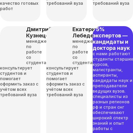
качество готовых
требований вуза
требований вуза
работ
Дмитрий
Екатерина
75%
Кузнецов
Лебедева
экспертов —
менеджер
менеджер
кандидаты и
по
по
доктора наук
работе
работе
с нами работают
со
со
студенты старших
студентами
студентами
курсов,
консультирует
консультирует
магистранты,
студентов и
студентов и
аспиранты,
помогает
помогает
кандидаты наук и
оформить заказ с
оформить заказ с
преподаватели
учётом всех
учётом всех
ведущих вузов.
требований вуза
требований вуза
специалисты из
разных регионов
рф и стран снг
обеспечивают
широкий спектр
знаний и опыт
работы с