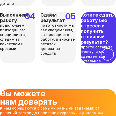
детали
Выполняем
Сдаём
Хотите сдать
работу
результат
работу без
подключаем
по готовности мы
стресса и
подходящего
вас уведомляем,
получить
специалиста,
вы проверяете
отличный
следим за
работу, и вносите
результат?
качеством и
остаток
просто оставьте
сроками
денежных
заявку, и мы
средств
сделаем всё
остальное.
Вы можете
нам доверять
К нам обращаются с самыми разными задачами: от
решений тестов до написания курсовых и дипломных