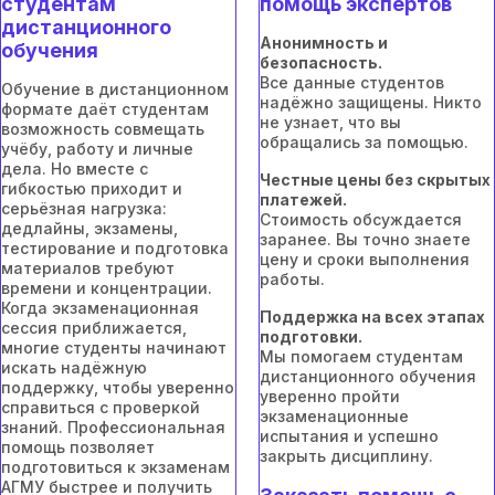
студентам
помощь экспертов
дистанционного
Анонимность и
обучения
безопасность.
Все данные студентов
Обучение в дистанционном
надёжно защищены. Никто
формате даёт студентам
не узнает, что вы
возможность совмещать
обращались за помощью.
учёбу, работу и личные
дела. Но вместе с
Честные цены без скрытых
гибкостью приходит и
платежей.
серьёзная нагрузка:
Стоимость обсуждается
дедлайны, экзамены,
заранее. Вы точно знаете
тестирование и подготовка
цену и сроки выполнения
материалов требуют
работы.
времени и концентрации.
Когда экзаменационная
Поддержка на всех этапах
сессия приближается,
подготовки.
многие студенты начинают
Мы помогаем студентам
искать надёжную
дистанционного обучения
поддержку, чтобы уверенно
уверенно пройти
справиться с проверкой
экзаменационные
знаний. Профессиональная
испытания и успешно
помощь позволяет
закрыть дисциплину.
подготовиться к экзаменам
АГМУ быстрее и получить