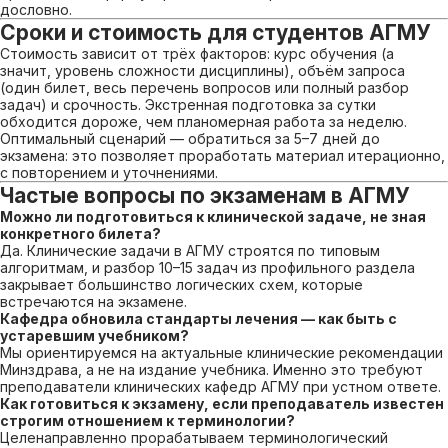
дословно.
Сроки и стоимость для студентов АГМУ
Стоимость зависит от трёх факторов: курс обучения (а
значит, уровень сложности дисциплины), объём запроса
(один билет, весь перечень вопросов или полный разбор
задач) и срочность. Экстренная подготовка за сутки
обходится дороже, чем планомерная работа за неделю.
Оптимальный сценарий — обратиться за 5–7 дней до
экзамена: это позволяет проработать материал итерационно,
с повторением и уточнениями.
Частые вопросы по экзаменам в АГМУ
Можно ли подготовиться к клинической задаче, не зная
конкретного билета?
Да. Клинические задачи в АГМУ строятся по типовым
алгоритмам, и разбор 10–15 задач из профильного раздела
закрывает большинство логических схем, которые
встречаются на экзамене.
Кафедра обновила стандарты лечения — как быть с
устаревшим учебником?
Мы ориентируемся на актуальные клинические рекомендации
Минздрава, а не на издание учебника. Именно это требуют
преподаватели клинических кафедр АГМУ при устном ответе.
Как готовиться к экзамену, если преподаватель известен
строгим отношением к терминологии?
Целенаправленно прорабатываем терминологический