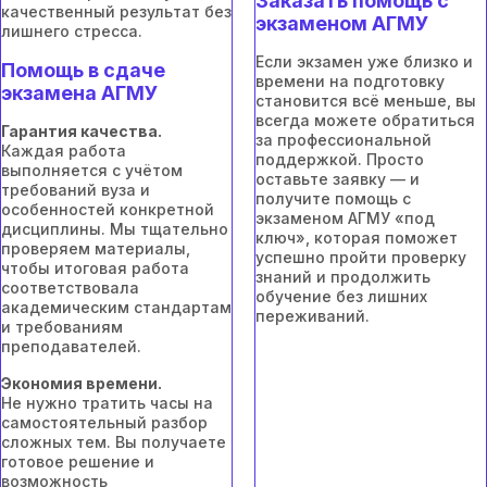
Заказать помощь с
качественный результат без
экзаменом АГМУ
лишнего стресса.
Если экзамен уже близко и
Помощь в сдаче
времени на подготовку
экзамена АГМУ
становится всё меньше, вы
всегда можете обратиться
Гарантия качества.
за профессиональной
Каждая работа
поддержкой. Просто
выполняется с учётом
оставьте заявку — и
требований вуза и
получите помощь с
особенностей конкретной
экзаменом АГМУ «под
дисциплины. Мы тщательно
ключ», которая поможет
проверяем материалы,
успешно пройти проверку
чтобы итоговая работа
знаний и продолжить
соответствовала
обучение без лишних
академическим стандартам
переживаний.
и требованиям
преподавателей.
Экономия времени.
Не нужно тратить часы на
самостоятельный разбор
сложных тем. Вы получаете
готовое решение и
возможность