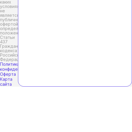
каких
условиях
не
является
публичной
офертой,
определяемой
положениями
Статьи
437
Гражданского
кодекса
Российской
Федерации.
Политика
конфиденциальности
Оферта
Карта
сайта