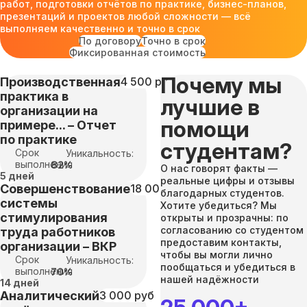
работ, подготовки отчётов по практике, бизнес-планов,
презентаций и проектов любой сложности — всё
выполняем качественно и точно в срок
По договору
Точно в срок
Фиксированная стоимость
Почему мы
Производственная
4 500 руб
практика в
лучшие в
организации на
помощи
примере... – Отчет
по практике
студентам?
Срок
Уникальность:
выполнения
82%
О нас говорят факты —
5 дней
реальные цифры и отзывы
Совершенствование
18 000 руб
благодарных студентов.
системы
Хотите убедиться? Мы
стимулирования
открыты и прозрачны: по
согласованию со студентом
труда работников
предоставим контакты,
организации – ВКР
чтобы вы могли лично
Срок
Уникальность:
пообщаться и убедиться в
выполнения
70%
нашей надёжности
14 дней
Аналитический
3 000 руб