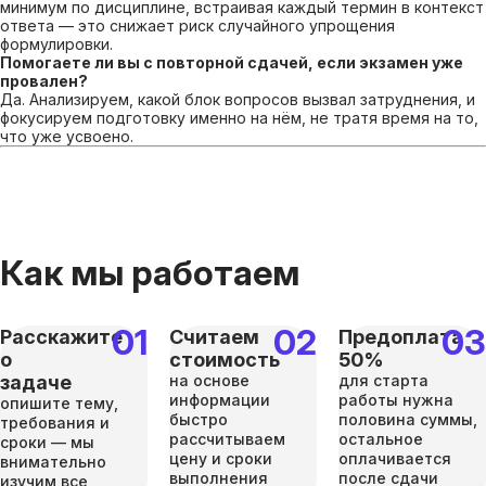
минимум по дисциплине, встраивая каждый термин в контекст
ответа — это снижает риск случайного упрощения
формулировки.
Помогаете ли вы с повторной сдачей, если экзамен уже
провален?
Да. Анализируем, какой блок вопросов вызвал затруднения, и
фокусируем подготовку именно на нём, не тратя время на то,
что уже усвоено.
Как мы работаем
Расскажите
Считаем
Предоплата
о
стоимость
50%
задаче
на основе
для старта
информации
работы нужна
опишите тему,
быстро
половина суммы,
требования и
рассчитываем
остальное
сроки — мы
цену и сроки
оплачивается
внимательно
выполнения
после сдачи
изучим все