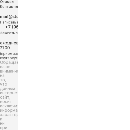
Отзывы
Контакты
mail@studhelp-online.ru
Написать на почту
+7 (968) 453-29-88
Заказать звонок
ежедневно с 9:00 до
21:00
(прием заявок
круглосуточно)
Обращаем
ваше
внимание
на
то,
что
данный
интернет-
сайт,
носит
исключительно
информационный
характер
и
ни
при