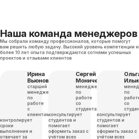
Наша команда менеджеров
Мы собрали команду профессионалов, которые помогут
вам решить любую задачу. Высокий уровень компетенции и
более 10 лет опыта подтверждаются сотнями успешных
проектов и отзывами клиентов
Ирина
Сергей
Ольг
Вьюнова
Моничев
Ильи
старший
менеджер
мене
менеджер
по
по
по
работе
работ
работе
со
со
с
студентами
студе
клиентами
консультирует
консультирует
контролирует
студентов и
студентов и
сроки
помогает
помогает
выполнения и
оформить заказ с
оформить заказ с
отвечает за
учётом всех
учётом всех