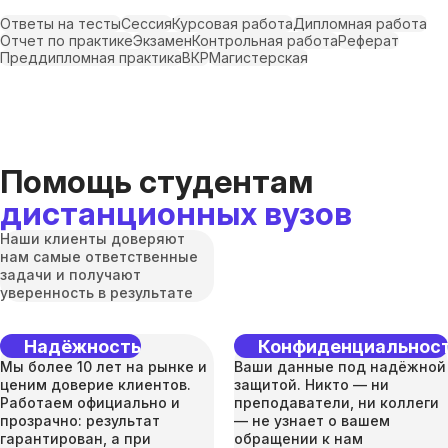
Ответы на тесты
Сессия
Курсовая работа
Дипломная работа
Отчет по практике
Экзамен
Контрольная работа
Реферат
Преддипломная практика
ВКР
Магистерская
Помощь студентам
дистанционных вузов
Наши клиенты доверяют
нам самые ответственные
задачи и получают
уверенность в результате
Надёжность
Конфиденциальнос
Мы более 10 лет на рынке и
Ваши данные под надёжной
ценим доверие клиентов.
защитой. Никто — ни
Работаем официально и
преподаватели, ни коллеги
прозрачно: результат
— не узнает о вашем
гарантирован, а при
обращении к нам