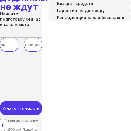
Возврат средств
не ждут
Гарантии по договору
Начните
Конфиденциально и безопасно
подготовку сейчас
и сэкономьте
Узнать стоимость
Нажимая кнопку
 ₽
“отправить”, вы
соглашаетесь с
ы от 2500 руб. Подробнее