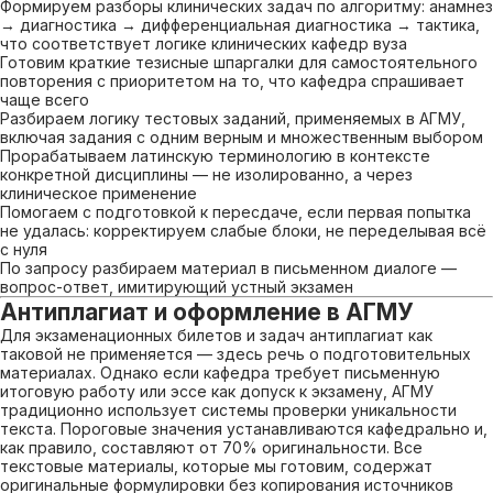
Формируем разборы клинических задач по алгоритму: анамнез
→ диагностика → дифференциальная диагностика → тактика,
что соответствует логике клинических кафедр вуза
Готовим краткие тезисные шпаргалки для самостоятельного
повторения с приоритетом на то, что кафедра спрашивает
чаще всего
Разбираем логику тестовых заданий, применяемых в АГМУ,
включая задания с одним верным и множественным выбором
Прорабатываем латинскую терминологию в контексте
конкретной дисциплины — не изолированно, а через
клиническое применение
Помогаем с подготовкой к пересдаче, если первая попытка
не удалась: корректируем слабые блоки, не переделывая всё
с нуля
По запросу разбираем материал в письменном диалоге —
вопрос-ответ, имитирующий устный экзамен
Антиплагиат и оформление в АГМУ
Для экзаменационных билетов и задач антиплагиат как
таковой не применяется — здесь речь о подготовительных
материалах. Однако если кафедра требует письменную
итоговую работу или эссе как допуск к экзамену, АГМУ
традиционно использует системы проверки уникальности
текста. Пороговые значения устанавливаются кафедрально и,
как правило, составляют от 70% оригинальности. Все
текстовые материалы, которые мы готовим, содержат
оригинальные формулировки без копирования источников