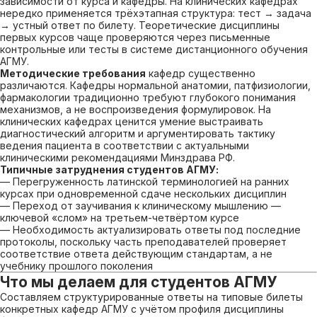
зависимости от курса и кафедры. На клинических кафедрах
нередко применяется трёхэтапная структура: тест → задача
→ устный ответ по билету. Теоретические дисциплины
первых курсов чаще проверяются через письменные
контрольные или тесты в системе дистанционного обучения
АГМУ.
Методические требования
кафедр существенно
различаются. Кафедры нормальной анатомии, патфизиологии,
фармакологии традиционно требуют глубокого понимания
механизмов, а не воспроизведения формулировок. На
клинических кафедрах ценится умение выстраивать
диагностический алгоритм и аргументировать тактику
ведения пациента в соответствии с актуальными
клиническими рекомендациями Минздрава РФ.
Типичные затруднения студентов АГМУ:
— Перегруженность латинской терминологией на ранних
курсах при одновременной сдаче нескольких дисциплин
— Переход от заучивания к клиническому мышлению —
ключевой «слом» на третьем-четвёртом курсе
— Необходимость актуализировать ответы под последние
протоколы, поскольку часть преподавателей проверяет
соответствие ответа действующим стандартам, а не
учебнику прошлого поколения
Что мы делаем для студентов АГМУ
Составляем структурированные ответы на типовые билеты
конкретных кафедр АГМУ с учётом профиля дисциплины