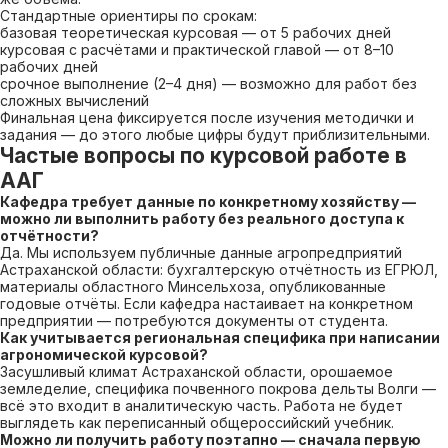
Стандартные ориентиры по срокам:
базовая теоретическая курсовая — от 5 рабочих дней
курсовая с расчётами и практической главой — от 8–10
рабочих дней
срочное выполнение (2–4 дня) — возможно для работ без
сложных вычислений
Финальная цена фиксируется после изучения методички и
задания — до этого любые цифры будут приблизительными.
Частые вопросы по курсовой работе в
ААГ
Кафедра требует данные по конкретному хозяйству —
можно ли выполнить работу без реального доступа к
отчётности?
Да. Мы используем публичные данные агропредприятий
Астраханской области: бухгалтерскую отчётность из ЕГРЮЛ,
материалы областного Минсельхоза, опубликованные
годовые отчёты. Если кафедра настаивает на конкретном
предприятии — потребуются документы от студента.
Как учитывается региональная специфика при написании
агрономической курсовой?
Засушливый климат Астраханской области, орошаемое
земледелие, специфика почвенного покрова дельты Волги —
всё это входит в аналитическую часть. Работа не будет
выглядеть как переписанный общероссийский учебник.
Можно ли получить работу поэтапно — сначала первую