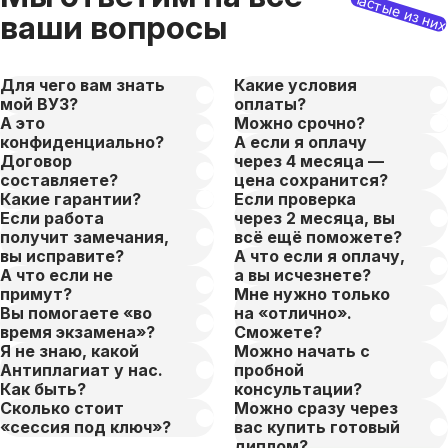
Частые из ни
ваши вопросы
Для чего вам знать
Какие условия
мой ВУЗ?
оплаты?
А это
Можно срочно?
конфиденциально?
А если я оплачу
Договор
через 4 месяца —
составляете?
цена сохранится?
Какие гарантии?
Если проверка
Если работа
через 2 месяца, вы
получит замечания,
всё ещё поможете?
вы исправите?
А что если я оплачу,
А что если не
а вы исчезнете?
примут?
Мне нужно только
Вы помогаете «во
на «отлично».
время экзамена»?
Сможете?
Я не знаю, какой
Можно начать с
Антиплагиат у нас.
пробной
Как быть?
консультации?
Сколько стоит
Можно сразу через
«сессия под ключ»?
вас купить готовый
диплом?