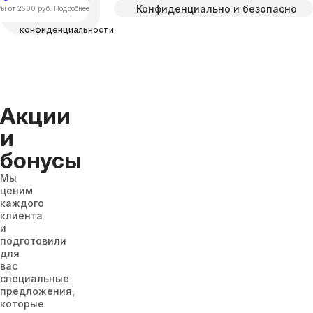
Конфиденциально и безопасно
соглашаетесь с
ы от 2500 руб. Подробнее
Политикой
конфиденциальности
Акции
и
бонусы
Мы
ценим
каждого
клиента
и
подготовили
для
вас
специальные
предложения,
которые