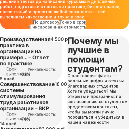
решений тестов до написания курсовых и дипломных
работ, подготовки отчётов по практике, бизнес-планов,
презентаций и проектов любой сложности — всё
выполняем качественно и точно в срок
По договору
Точно в срок
Фиксированная стоимость
Почему мы
Производственная
4 500 руб
практика в
лучшие в
организации на
помощи
примере... – Отчет
по практике
студентам?
Срок
Уникальность:
выполнения
82%
О нас говорят факты —
5 дней
реальные цифры и отзывы
Совершенствование
18 000 руб
благодарных студентов.
системы
Хотите убедиться? Мы
стимулирования
открыты и прозрачны: по
согласованию со студентом
труда работников
предоставим контакты,
организации – ВКР
чтобы вы могли лично
Срок
Уникальность:
пообщаться и убедиться в
выполнения
70%
нашей надёжности
14 дней