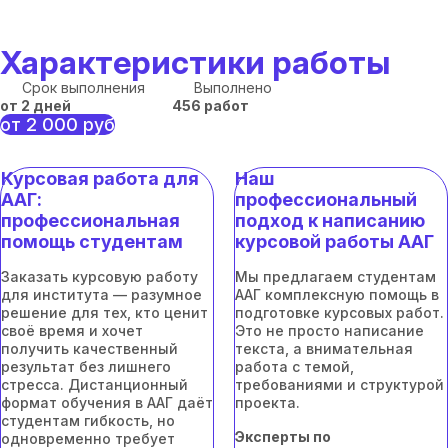
Характеристики работы
Срок выполнения
Выполнено
от 2 дней
456 работ
от 2 000 руб
Курсовая работа для
Наш
ААГ:
профессиональный
профессиональная
подход к написанию
помощь студентам
курсовой работы ААГ
Заказать курсовую работу
Мы предлагаем студентам
для института — разумное
ААГ комплексную помощь в
решение для тех, кто ценит
подготовке курсовых работ.
своё время и хочет
Это не просто написание
получить качественный
текста, а внимательная
результат без лишнего
работа с темой,
стресса. Дистанционный
требованиями и структурой
формат обучения в ААГ даёт
проекта.
студентам гибкость, но
Эксперты по
одновременно требует