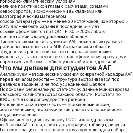
природно-климатическим условиям
наличие практической главы с расчётами, схемами
севооборотов, экономическими выкладками или
картографическим материалом
список литературы — не менее 20 источников, из которых ≥
30% должны быть изданы в последние 5–7 лет
ссылки оформляются по ГОСТ Р 7.0.5-2008 либо в
соответствии с кафедральным шаблоном
Типичные сложности студентов ААГ: нехватка актуальных
региональных данных по АПК Астраханской области,
трудности с расчётной частью в агроэкономических
курсовых, а также несоответствие оформления сразу двум
нормативным базам — общевузовской и кафедральной.
Что мы делаем для студентов ААГ
Анализируем методические указания конкретной кафедры ААГ
перед началом работы — структура выстраивается под
реальное задание, а не под усреднённый шаблон
Подбираем региональную статистику: данные Министерства
сельского хозяйства Астраханской области, Росстата по
ЮФО, отчёты агропредприятий региона
Выполняем расчётную часть — агроэкономические,
зоотехнические, агрохимические расчёты с пояснениями
хода вычислений
Оформляем по действующему ГОСТ и кафедральным
шаблонам ААГ: поля, шрифты, нумерация, таблицы, рисунки
Готовим к защите: составляем структуру доклада и набор