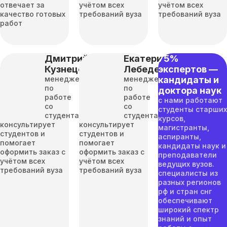
отвечает за
учётом всех
учётом всех
качество готовых
требований вуза
требований вуза
работ
Дмитрий
Екатерина
75%
Кузнецов
Лебедева
экспертов —
менеджер
менеджер
кандидаты и
по
по
доктора наук
работе
работе
с нами работают
со
со
студенты старших
студентами
студентами
курсов,
консультирует
консультирует
магистранты,
студентов и
студентов и
аспиранты,
помогает
помогает
кандидаты наук и
оформить заказ с
оформить заказ с
преподаватели
учётом всех
учётом всех
ведущих вузов.
требований вуза
требований вуза
специалисты из
разных регионов
рф и стран снг
обеспечивают
широкий спектр
знаний и опыт