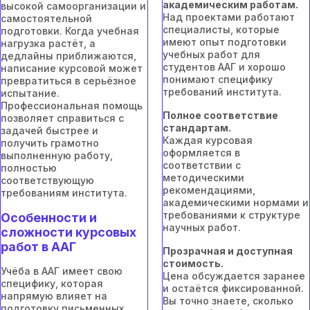
академическим работам.
высокой самоорганизации и
Над проектами работают
самостоятельной
специалисты, которые
подготовки. Когда учебная
имеют опыт подготовки
нагрузка растёт, а
учебных работ для
дедлайны приближаются,
студентов ААГ и хорошо
написание курсовой может
понимают специфику
превратиться в серьёзное
требований института.
испытание.
Профессиональная помощь
Полное соответствие
позволяет справиться с
стандартам.
задачей быстрее и
Каждая курсовая
получить грамотно
оформляется в
выполненную работу,
соответствии с
полностью
методическими
соответствующую
рекомендациями,
требованиям института.
академическими нормами и
требованиями к структуре
Особенности и
научных работ.
сложности курсовых
работ в ААГ
Прозрачная и доступная
стоимость.
Учёба в ААГ имеет свою
Цена обсуждается заранее
специфику, которая
и остаётся фиксированной.
напрямую влияет на
Вы точно знаете, сколько
подготовку письменных