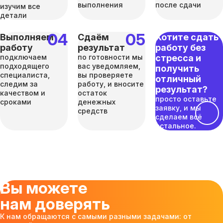
выполнения
после сдачи
изучим все
детали
Выполняем
Сдаём
Хотите сдать
работу
результат
работу без
подключаем
по готовности мы
стресса и
подходящего
вас уведомляем,
получить
специалиста,
вы проверяете
отличный
следим за
работу, и вносите
результат?
качеством и
остаток
просто оставьте
сроками
денежных
заявку, и мы
средств
сделаем всё
остальное.
Вы можете
нам доверять
К нам обращаются с самыми разными задачами: от