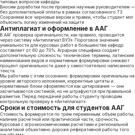
типовых вопросов кафедры
Вносим доработки после проверки научным руководителем —
без дополнительной оплаты в рамках согласованного ТЗ
Сохраняем все черновые версии и правки, чтобы студент мог
объяснить логику изменений на защите
Антиплагиат и оформление в ААГ
В ААГ проверка оригинальности, как правило, проводится
через систему «Антиплагиат.ВУЗ». Пороговое значение
уникальности для курсовых работ в большинстве кафедр
составляет от 60 до 70%. Аграрная специфика создаёт
дополнительную сложность: технические термины, латинские
наименования видов и нормативные формулировки снижают
процент оригинальности даже у самостоятельно написанного
текста.
Мы работаем с этим осознанно: формулировки оригинальны на
уровне авторского изложения, корректные цитаты и
нормативные блоки оформляются как цитирование — они
засчитываются системой, но не штрафуются при правильной
разметке. Перед передачей работы студенту проводим
контрольную проверку в «Антиплагиат».
Сроки и стоимость для студентов ААГ
Стоимость формируется по трём переменным: объём работы,
наличие расчётной или практической части, срочность.
Курсовая с агроэкономическими расчётами и региональной
аналитикой объективно дороже реферативной работы того
же объёма.