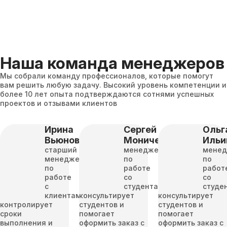
Наша команда менеджеров
Мы собрали команду профессионалов, которые помогут
вам решить любую задачу. Высокий уровень компетенции и
более 10 лет опыта подтверждаются сотнями успешных
проектов и отзывами клиентов
Ирина
Сергей
Ольг
Вьюнова
Моничев
Ильи
старший
менеджер
мене
менеджер
по
по
по
работе
работ
работе
со
со
с
студентами
студе
клиентами
консультирует
консультирует
контролирует
студентов и
студентов и
сроки
помогает
помогает
выполнения и
оформить заказ с
оформить заказ с