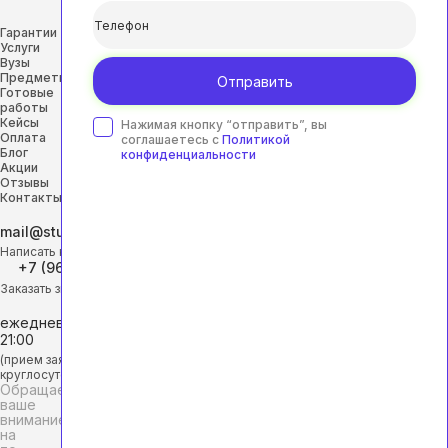
Гарантии
Услуги
Вузы
Предметы
Отправить
Готовые
работы
Кейсы
Нажимая кнопку “отправить”, вы
Оплата
соглашаетесь с
Политикой
Блог
конфиденциальности
Акции
Отзывы
Контакты
mail@studhelp-online.ru
Написать на почту
+7 (968) 453-29-88
Заказать звонок
ежедневно с 9:00 до
21:00
(прием заявок
круглосуточно)
Обращаем
ваше
внимание
на