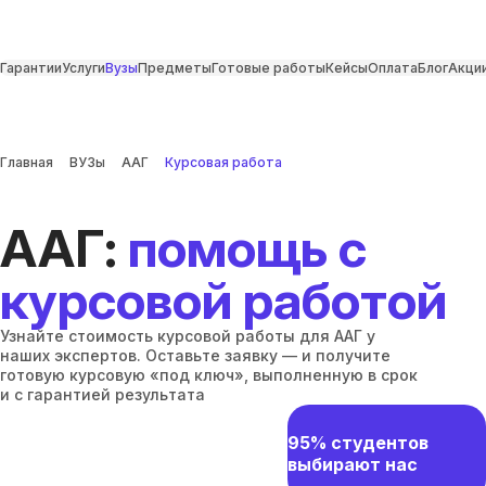
Гарантии
Услуги
Вузы
Предметы
Готовые работы
Кейсы
Оплата
Блог
Акци
Главная
ВУЗы
ААГ
Курсовая работа
ААГ:
помощь с
курсовой работой
Узнайте стоимость курсовой работы для ААГ у
наших экспертов. Оставьте заявку — и получите
готовую курсовую «под ключ», выполненную в срок
и с гарантией результата
95% студентов
выбирают нас