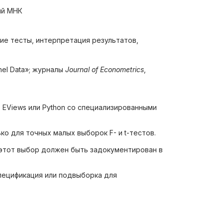
ый МНК
кие тесты, интерпретация результатов,
nel Data»; журналы
Journal of Econometrics
,
 EViews или Python со специализированными
о для точных малых выборок F- и t-тестов.
 этот выбор должен быть задокументирован в
пецификация или подвыборка для