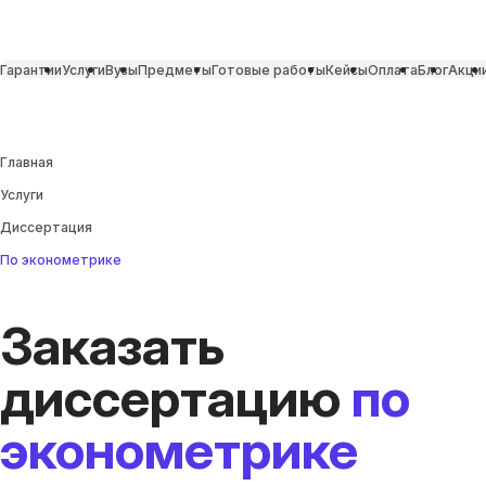
Гарантии
Услуги
Вузы
Предметы
Готовые работы
Кейсы
Оплата
Блог
Акци
Главная
Услуги
Диссертация
По эконометрике
Заказать
диссертацию
по
эконометрике