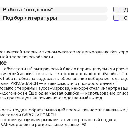
Работа "под ключ"
Д
Подбор литературы
О
истической теории и экономического моделирования: без кор
ной теоретической части.
ке
 обязательный эмпирический блок с верифицируемыми расчёт
тический анализ: тесты на гетероскедастичность (Бройша–Па
IF. Работа обязана содержать обоснование выбора метода оц
ыми, ARIMA/GARCH — в зависимости от природы данных.
посылок теоремы Гаусса–Маркова, некорректная интерпретац
ндогенности. Ещё одна частая ошибка — использование описа
ель претендует на причинно-следственный вывод.
ьность труда в обрабатывающей промышленности: панельные 
а методами GARCH и EGARCH
х с формирующимися рынками: ко-интеграционный подход
 VAR-моделей на региональных данных РФ