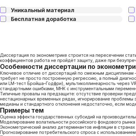
Уникальный материал
Бесплатная доработка
Диссертация по эконометрике строится на пересечении стат
коэффициентов работа не пройдёт защиту, даже при безупреч
Особенности диссертации по эконометри
Ключевое отличие от диссертаций по смежным дисциплинам —
требует не просто построенную регрессию, а полный диагнос
или LM-тест Бройша–Годфри), мультиколлинеарность через V
стандартными ошибками, МНК с инструментальными переменн
Типичные провалы на предзащите: отсутствие проверки пред
нестационарных временных рядах, игнорирование проблемы э
медианы и стандартного отклонения недостаточно, если мод
Примеры тем
Оценка эффекта государственных субсидий на производител
Моделирование волатильности российского фондового рынк
Эконометрический анализ детерминантов инфляции в страна
Прогнозирование потребительского спроса с использованием