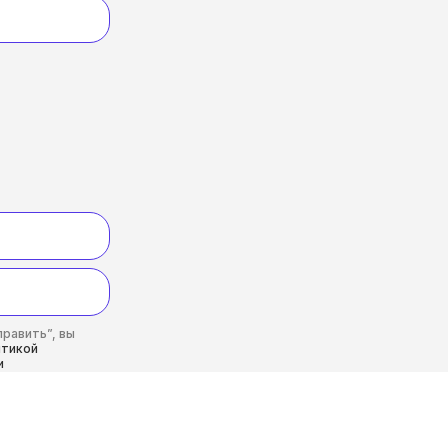
равить”, вы
итикой
и