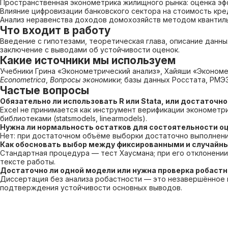
Пространственная эконометрика жилищного рынка: оценка эф
Влияние цифровизации банковского сектора на стоимость кр
Анализ неравенства доходов домохозяйств методом квантил
Что входит в работу
Введение с гипотезами, теоретическая глава, описание данны
заключение с выводами об устойчивости оценок.
Какие источники мы используем
Учебники Грина «Эконометрический анализ», Хайяши «Эконометр
Econometrica
,
Вопросы экономики
; базы данных Росстата, РМЭЗ
Частые вопросы
Обязательно ли использовать R или Stata, или достаточно
Excel не принимается как инструмент верификации эконометри
библиотеками (statsmodels, linearmodels).
Нужна ли нормальность остатков для состоятельности о
Нет: при достаточном объёме выборки достаточно выполнения
Как обосновать выбор между фиксированными и случайн
Стандартная процедура — тест Хаусмана; при его отклонени
тексте работы.
Достаточно ли одной модели или нужна проверка робаст
Диссертация без анализа робастности — это незавершённое 
подтверждения устойчивости основных выводов.