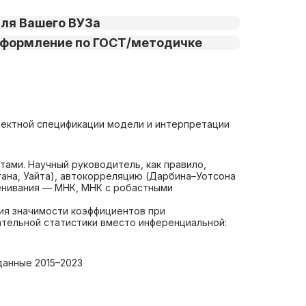
ля Вашего ВУЗа
формление по ГОСТ/методичке
ректной спецификации модели и интерпретации
ами. Научный руководитель, как правило,
гана, Уайта), автокорреляцию (Дарбина–Уотсона
енивания — МНК, МНК с робастными
ия значимости коэффициентов при
тельной статистики вместо инференциальной:
данные 2015–2023