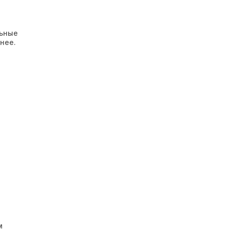
льные
нее.
м