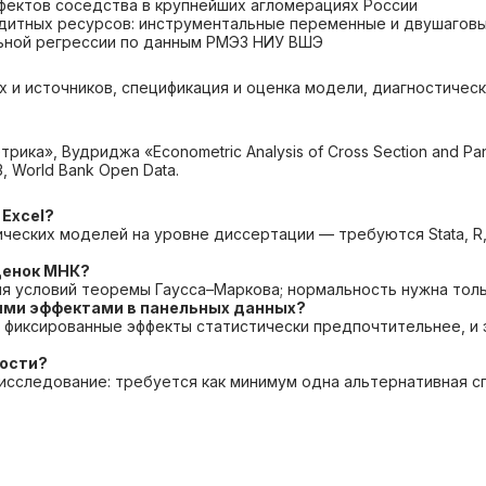
фектов соседства в крупнейших агломерациях России
едитных ресурсов: инструментальные переменные и двушагов
ьной регрессии по данным РМЭЗ НИУ ВШЭ
х и источников, спецификация и оценка модели, диагностичес
ика», Вудриджа «Econometric Analysis of Cross Section and Pa
, World Bank Open Data.
 Excel?
ческих моделей на уровне диссертации — требуются Stata, R,
ценок МНК?
 условий теоремы Гаусса–Маркова; нормальность нужна тольк
ыми эффектами в панельных данных?
и фиксированные эффекты статистически предпочтительнее, и
ности?
исследование: требуется как минимум одна альтернативная с