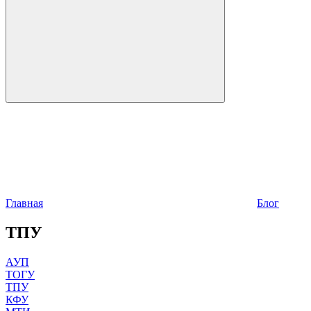
Главная
Блог
ТПУ
АУП
ТОГУ
ТПУ
КФУ