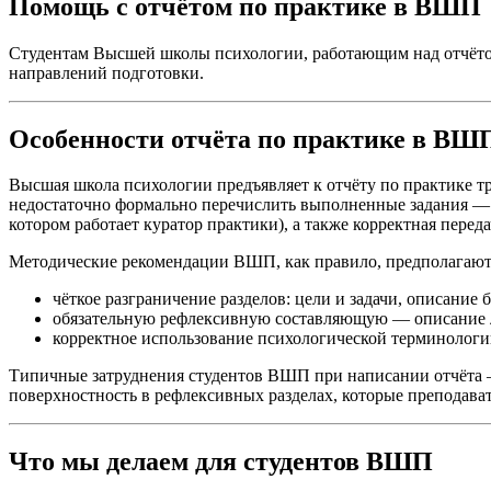
Помощь с отчётом по практике в ВШП
Студентам Высшей школы психологии, работающим над отчёто
направлений подготовки.
Особенности отчёта по практике в ВШ
Высшая школа психологии предъявляет к отчёту по практике т
недостаточно формально перечислить выполненные задания — т
котором работает куратор практики), а также корректная пер
Методические рекомендации ВШП, как правило, предполагают
чёткое разграничение разделов: цели и задачи, описание
обязательную рефлексивную составляющую — описание л
корректное использование психологической терминолог
Типичные затруднения студентов ВШП при написании отчёта — 
поверхностность в рефлексивных разделах, которые преподава
Что мы делаем для студентов ВШП