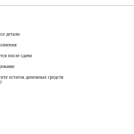
се детали
полнения
тся после сдачи
сроками
сите остаток денежных средств
?