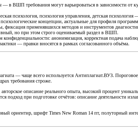
— в ВШП требования могут варьироваться в зависимости от кур
еская психология, психология управления, детская психология —
 психологические концепции, актуальные для профиля программ
ы, фиксация применявшихся методов и инструментов диагности
вный, но при этом строго оцениваемый раздел в ВШП.
м конфиденциальности: анонимизация, корректная подача наблю
актики — правки вносятся в рамках согласованного объёма.
гиата — чаще всего используется Антиплагиат.ВУЗ. Пороговое 
драх требования строже.
 авторское описание реального опыта, высокий процент уникальн
тся подход при подготовке отчётов: описание деятельности излаг
овый ориентир, шрифт Times New Roman 14 пт, полуторный инте