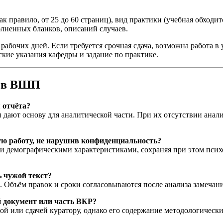
ак правило, от 25 до 60 страниц), вид практики (учебная обход
олненных бланков, описаний случаев.
абочих дней. Если требуется срочная сдача, возможна работа в
ские указания кафедры и задание по практике.
е в ВШП
 отчёта?
дают основу для аналитической части. При их отсутствии анали
ю работу, не нарушив конфиденциальность?
 демографическими характеристиками, сохраняя при этом психо
 чужой текст?
а. Объём правок и сроки согласовываются после анализа замечан
 документ или часть ВКР?
й или сдачей куратору, однако его содержание методологически 