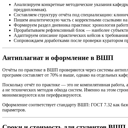
Анализируем конкретные методические указания кафедры 
преддипломная).
Составляем структуру отчёта под специализацию: клинич
Пишем аналитическую часть с корректными ссылками на
Формируем раздел дневника практики: хронология работ
Прорабатываем рефлексивный блок — наиболее субъекти
Адаптируем описание практических кейсов к требования
Сопровождаем доработками после проверки куратором пр
Антиплагиат и оформление в ВШП
Отчёты по практике в ВШП проверяются через системы антипла
программ составляет от 70% и выше, однако на отдельных кафе
Поскольку отчёт по практике — это не компилятивная работа, а
а не технических методов обхода систем. Именно на этом строи
минимизируются или перефразируются.
Оформление соответствует стандарту ВШП: ГОСТ 7.32 как баз
параметров.
Сроки и стоимость для студентов ВШП