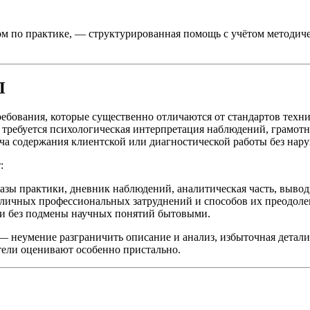
м по практике, — структурированная помощь с учётом методи
П
ребования, которые существенно отличаются от стандартов техн
ребуется психологическая интерпретация наблюдений, грамотна
едача содержания клиентской или диагностической работы без н
:
 базы практики, дневник наблюдений, аналитическая часть, вывод
ичных профессиональных затруднений и способов их преодоле
ии без подмены научных понятий бытовыми.
неумение разграничить описание и анализ, избыточная детализац
тели оценивают особенно пристально.