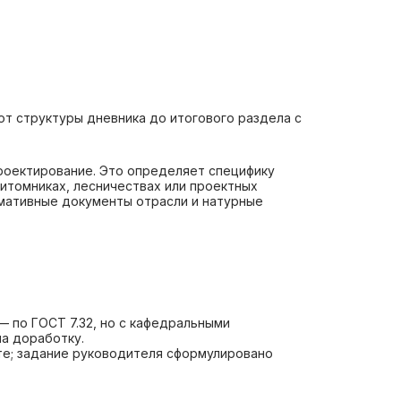
т структуры дневника до итогового раздела с
проектирование. Это определяет специфику
итомниках, лесничествах или проектных
рмативные документы отрасли и натурные
 по ГОСТ 7.32, но с кафедральными
на доработку.
те; задание руководителя сформулировано