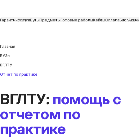
Гарантии
Услуги
Вузы
Предметы
Готовые работы
Кейсы
Оплата
Блог
Акци
Главная
ВУЗы
ВГЛТУ
Отчет по практике
ВГЛТУ:
помощь с
отчетом по
практике