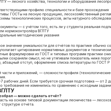
ЛТУ — лесного хозяйства, технологии и оборудования лесоп
ответствующими профилю специальности и базе прохождения
тивы: ГОСТы на лесную продукцию, лесохозяйственный регла
схемы технологических процессов, акты натурного обследова
окументы — с учётом того, есть ли у студента реальная подп
или нормоконтролёра ВГЛТУ
дральные методические указания
вое значение уникальности для отчётов по практике обычно с
дполагает цитирование нормативных документов и технически
тные формулировки из ГОСТ и типовых программ практики сн
ылки сохраняли смысл, но не утягивали показатель ниже поро
 абзацный отступ, оформление списка литературы по ГОСТ Р 7.
й части и приложений, — сложности профиля (технологически
ия.
7 рабочих дней. Если требуется срочная подготовка — от 2 д
то требования не изменились по сравнению с исходным задани
ВГЛТУ
е собрал — можно сделать отчёт?
часть на основе типовой документации лесничества — лесохо
 структуре отчёта.