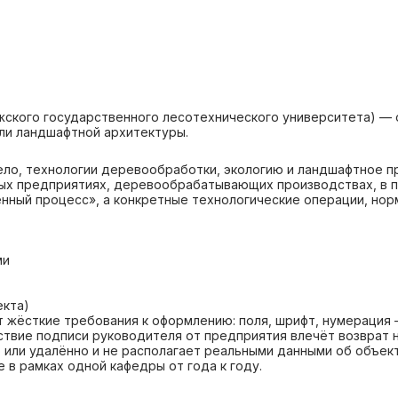
ского государственного лесотехнического университета) — о
ли ландшафтной архитектуры.
дело, технологии деревообработки, экологию и ландшафтное 
ных предприятиях, деревообрабатывающих производствах, в п
енный процесс», а конкретные технологические операции, но
ми
екта)
жёсткие требования к оформлению: поля, шрифт, нумерация —
ствие подписи руководителя от предприятия влечёт возврат 
 или удалённо и не располагает реальными данными об объек
 в рамках одной кафедры от года к году.