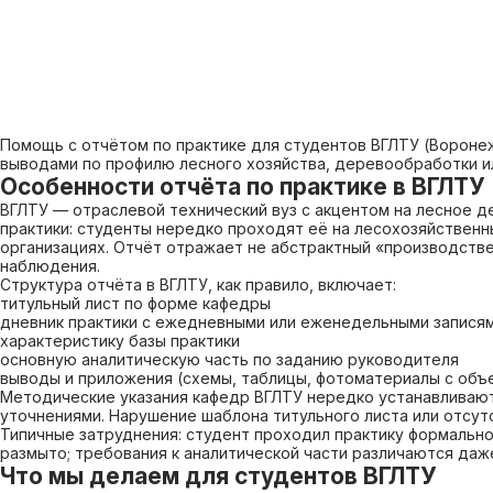
Помощь с отчётом по практике для студентов ВГЛТУ (Воронеж
выводами по профилю лесного хозяйства, деревообработки и
Особенности отчёта по практике в ВГЛТУ
ВГЛТУ — отраслевой технический вуз с акцентом на лесное 
практики: студенты нередко проходят её на лесохозяйствен
организациях. Отчёт отражает не абстрактный «производств
наблюдения.
Структура отчёта в ВГЛТУ, как правило, включает:
титульный лист по форме кафедры
дневник практики с ежедневными или еженедельными запися
характеристику базы практики
основную аналитическую часть по заданию руководителя
выводы и приложения (схемы, таблицы, фотоматериалы с объ
Методические указания кафедр ВГЛТУ нередко устанавливают 
уточнениями. Нарушение шаблона титульного листа или отсут
Типичные затруднения: студент проходил практику формально
размыто; требования к аналитической части различаются даже
Что мы делаем для студентов ВГЛТУ