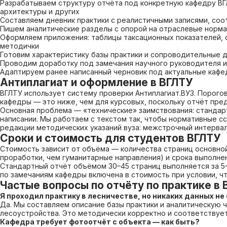
Разрабатываем структуру отчёта под конкретную кафедру ВГ
архитектуры и других
Составляем дневник практики с реалистичными записями, со
Пишем аналитические разделы с опорой на отраслевые норма
Оформляем приложения: таблицы таксационных показателей, 
методички
Готовим характеристику базы практики и сопроводительные д
Проводим доработку под замечания научного руководителя 
Адаптируем ранее написанный черновик под актуальные кафе
Антиплагиат и оформление в ВГЛТУ
ВГЛТУ использует систему проверки Антиплагиат.ВУЗ. Порого
кафедры — это ниже, чем для курсовых, поскольку отчёт пре
Основная проблема — «технические» заимствования: стандар
написании. Мы работаем с текстом так, чтобы нормативные сс
редакции методических указаний вуза: межстрочный интервал,
Сроки и стоимость для студентов ВГЛТУ
Стоимость зависит от объёма — количества страниц основно
проработки, чем гуманитарные направления) и срока выполнен
Стандартный отчёт объёмом 30–45 страниц выполняется за 5–
по замечаниям кафедры включена в стоимость при условии, ч
Частые вопросы по отчёту по практике в 
Я проходил практику в лесничестве, но никаких данных н
Да. Мы составляем описание базы практики и аналитическую 
лесоустройства. Это методически корректно и соответствует
Кафедра требует фотоотчёт с объекта — как быть?