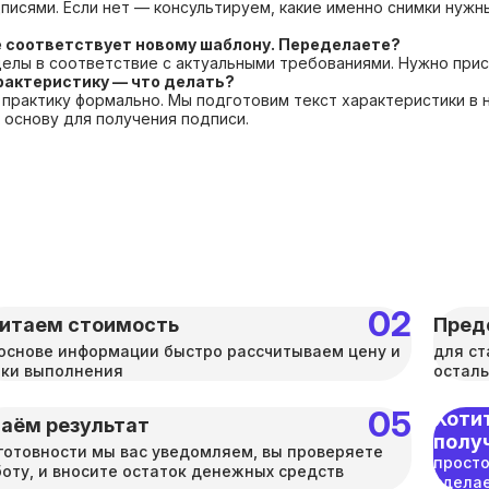
писями. Если нет — консультируем, какие именно снимки нужн
е соответствует новому шаблону. Переделаете?
елы в соответствие с актуальными требованиями. Нужно прис
рактеристику — что делать?
 практику формально. Мы подготовим текст характеристики в
 основу для получения подписи.
итаем стоимость
Пред
основе информации быстро рассчитываем цену и
для ст
оки выполнения
осталь
Хотит
аём результат
полу
готовности мы вас уведомляем, вы проверяете
просто
оту, и вносите остаток денежных средств
сделае