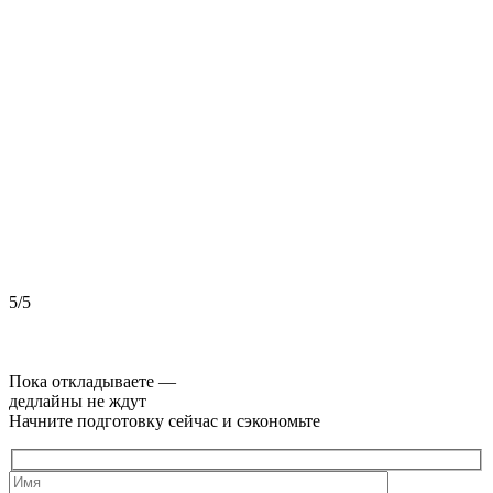
5/5
5
Пока откладываете —
дедлайны не ждут
Начните подготовку сейчас и сэкономьте