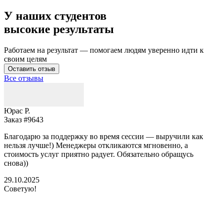
У наших студентов
высокие результаты
Работаем на результат — помогаем людям уверенно идти к
своим целям
Оставить отзыв
Все отзывы
Юрас Р.
Заказ #9643
З
Благодарю за поддержку во время сессии — выручили как
В
нельзя лучше!) Менеджеры откликаются мгновенно, а
у
стоимость услуг приятно радует. Обязательно обращусь
м
снова))
К
б
29.10.2025
Советую!
2