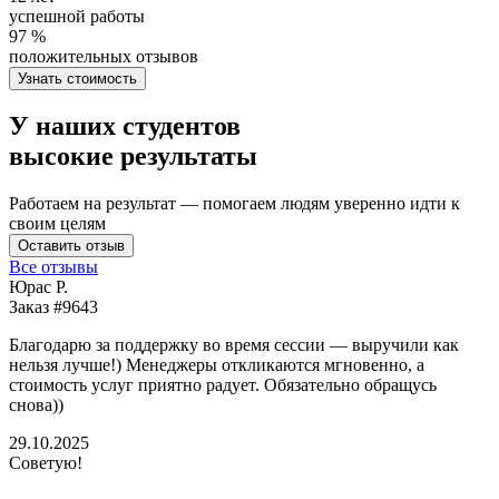
успешной работы
97 %
положительных отзывов
Узнать стоимость
У наших студентов
высокие результаты
Работаем на результат — помогаем людям уверенно идти к
своим целям
Оставить отзыв
Все отзывы
Юрас Р.
Заказ #9643
З
Благодарю за поддержку во время сессии — выручили как
В
нельзя лучше!) Менеджеры откликаются мгновенно, а
у
стоимость услуг приятно радует. Обязательно обращусь
м
снова))
К
б
29.10.2025
Советую!
2