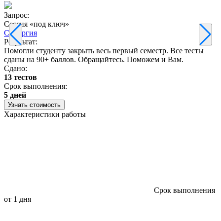
Запрос:
З
Сессия «под ключ»
Синергия
Результат:
Р
Помогли студенту закрыть весь первый семестр. Все тесты
П
сданы на 90+ баллов. Обращайтесь. Поможем и Вам.
С
Сдано:
13 тестов
С
Срок выполнения:
3
5 дней
Узнать стоимость
Характеристики работы
Срок выполнения
от 1 дня