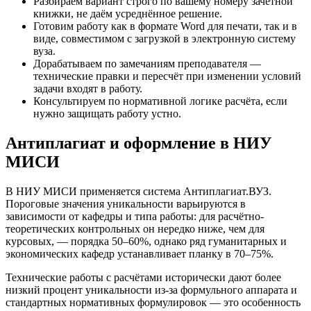
Разбираем вариант строго по вашему номеру зачётной
книжки, не даём усреднённое решение.
Готовим работу как в формате Word для печати, так и в
виде, совместимом с загрузкой в электронную систему
вуза.
Дорабатываем по замечаниям преподавателя —
технические правки и пересчёт при изменении условий
задачи входят в работу.
Консультируем по нормативной логике расчёта, если
нужно защищать работу устно.
Антиплагиат и оформление в НИУ
МИСИ
В НИУ МИСИ применяется система Антиплагиат.ВУЗ.
Пороговые значения уникальности варьируются в
зависимости от кафедры и типа работы: для расчётно-
теоретических контрольных он нередко ниже, чем для
курсовых, — порядка 50–60%, однако ряд гуманитарных и
экономических кафедр устанавливает планку в 70–75%.
Технические работы с расчётами исторически дают более
низкий процент уникальности из-за формульного аппарата и
стандартных нормативных формулировок — это особенность