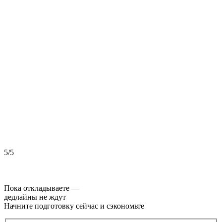
5/5
5
Пока откладываете —
дедлайны не ждут
Начните подготовку сейчас и сэкономьте