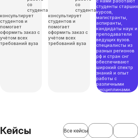
с нами работают
со
со
студенты старших
студентами
студентами
курсов,
консультирует
консультирует
магистранты,
студентов и
студентов и
аспиранты,
помогает
помогает
кандидаты наук и
оформить заказ с
оформить заказ с
преподаватели
учётом всех
учётом всех
ведущих вузов.
требований вуза
требований вуза
специалисты из
разных регионов
рф и стран снг
обеспечивают
широкий спектр
знаний и опыт
работы с
различными
дисциплинами.
Кейсы
Все кейсы