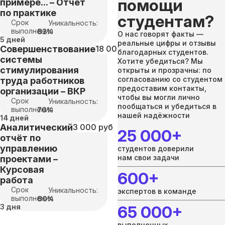
помощи
примере... – Отчет
по практике
студентам?
Срок
Уникальность:
выполнения
82%
О нас говорят факты —
5 дней
реальные цифры и отзывы
Совершенствование
18 000 руб
благодарных студентов.
системы
Хотите убедиться? Мы
стимулирования
открыты и прозрачны: по
согласованию со студентом
труда работников
предоставим контакты,
организации – ВКР
чтобы вы могли лично
Срок
Уникальность:
пообщаться и убедиться в
выполнения
70%
нашей надёжности
14 дней
Аналитический
3 000 руб
25 000+
отчёт по
управлению
студентов доверили
нам свои задачи
проектами –
Курсовая
600+
работа
Срок
Уникальность:
экспертов в команде
выполнения
80%
3 дня
65 000+
выполненных