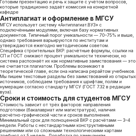
Готовим презентацию и речь к защите с учётом вопросов,
которые традиционно задаёт комиссия на конкретной
кафедре
Антиплагиат и оформление в МГСУ
МГСУ использует систему «Антиплагиат.ВУЗ» с
подключёнными модулями, включая базу нормативных
документов. Типичный порог уникальности — 70–75% и выше,
однако требования варьируются по институтам и
утверждаются ежегодно методическим советом.
Специфика строительных ВКР: расчётные формулы, ссылки на
СП и ГОСТ снижают процент уникальности технически, но
система распознаёт их как нормативные заимствования — это
не считается плагиатом. Проблемы возникают в
теоретической главе, если она написана рерайтом учебников.
Мы пишем текстовые разделы без заимствований из открытых
источников, соблюдаем требования к шрифтам, полям и
нумерации согласно стандарту МГСУ (ГОСТ 7.32 в редакции
вуза).
Сроки и стоимость для студентов МГСУ
Стоимость зависит от трёх факторов: направления
подготовки (бакалавриат или магистратура), наличия
расчётно-графической части и сроков выполнения.
Минимальный срок для полноценной ВКР с расчётами — 3–4
недели. Работы с нестандартными конструктивными
решениями или со сложными технологическими картами
требуют от 5 недель. Доработка по замечаниям