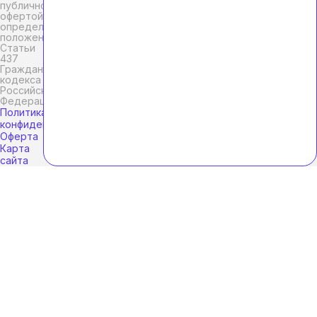
публичной
офертой,
определяемой
положениями
Статьи
437
Гражданского
кодекса
Российской
Федерации.
Политика
конфиденциальности
Оферта
Карта
сайта