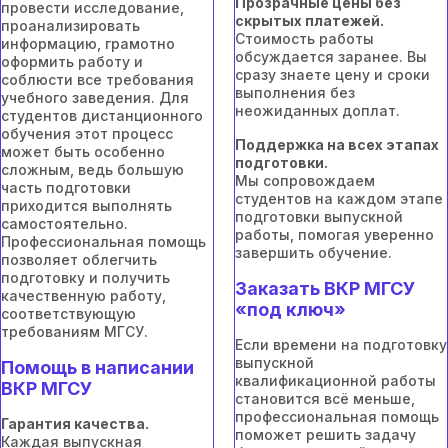
Прозрачные цены без
провести исследование,
скрытых платежей.
проанализировать
Стоимость работы
информацию, грамотно
обсуждается заранее. Вы
оформить работу и
сразу знаете цену и сроки
соблюсти все требования
выполнения без
учебного заведения. Для
неожиданных доплат.
студентов дистанционного
обучения этот процесс
Поддержка на всех этапах
может быть особенно
подготовки.
сложным, ведь большую
Мы сопровождаем
часть подготовки
студентов на каждом этапе
приходится выполнять
подготовки выпускной
самостоятельно.
работы, помогая уверенно
Профессиональная помощь
завершить обучение.
позволяет облегчить
подготовку и получить
Заказать ВКР МГСУ
качественную работу,
«под ключ»
соответствующую
требованиям МГСУ.
Если времени на подготовку
выпускной
Помощь в написании
квалификационной работы
ВКР МГСУ
становится всё меньше,
профессиональная помощь
Гарантия качества.
поможет решить задачу
Каждая выпускная