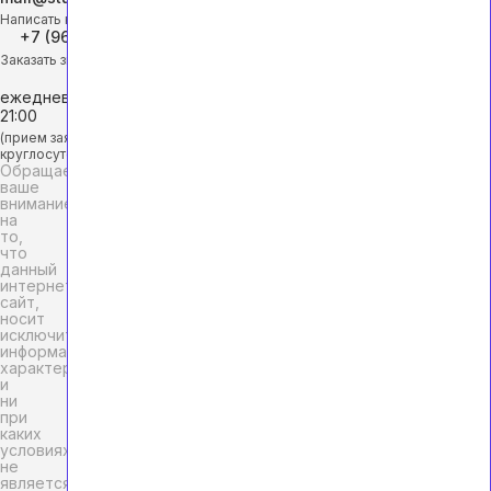
Написать на почту
+7 (968) 453-29-88
Заказать звонок
ежедневно с 9:00 до
21:00
(прием заявок
круглосуточно)
Обращаем
ваше
внимание
на
то,
что
данный
интернет-
сайт,
носит
исключительно
информационный
характер
и
ни
при
каких
условиях
не
является