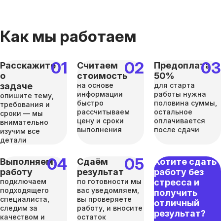
Как мы работаем
Расскажите
Считаем
Предоплата
о
стоимость
50%
задаче
на основе
для старта
информации
работы нужна
опишите тему,
быстро
половина суммы,
требования и
рассчитываем
остальное
сроки — мы
цену и сроки
оплачивается
внимательно
выполнения
после сдачи
изучим все
детали
Выполняем
Сдаём
Хотите сдать
работу
результат
работу без
подключаем
по готовности мы
стресса и
подходящего
вас уведомляем,
получить
специалиста,
вы проверяете
отличный
следим за
работу, и вносите
результат?
качеством и
остаток