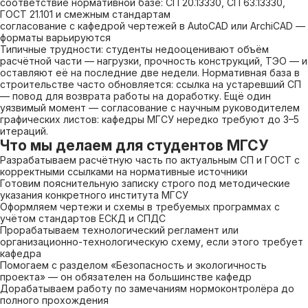
соответствие нормативной базе: СП 20.13330, СП 63.13330,
ГОСТ 21.101 и смежным стандартам
согласование с кафедрой чертежей в AutoCAD или ArchiCAD —
форматы варьируются
Типичные трудности: студенты недооценивают объём
расчётной части — нагрузки, прочность конструкций, ТЭО — и
оставляют её на последние две недели. Нормативная база в
строительстве часто обновляется: ссылка на устаревший СП
— повод для возврата работы на доработку. Ещё один
уязвимый момент — согласование с научным руководителем
графических листов: кафедры МГСУ нередко требуют до 3–5
итераций.
Что мы делаем для студентов МГСУ
Разрабатываем расчётную часть по актуальным СП и ГОСТ с
корректными ссылками на нормативные источники
Готовим пояснительную записку строго под методические
указания конкретного института МГСУ
Оформляем чертежи и схемы в требуемых программах с
учётом стандартов ЕСКД и СПДС
Прорабатываем технологический регламент или
организационно-технологическую схему, если этого требует
кафедра
Помогаем с разделом «Безопасность и экологичность
проекта» — он обязателен на большинстве кафедр
Дорабатываем работу по замечаниям нормоконтролёра до
полного прохождения