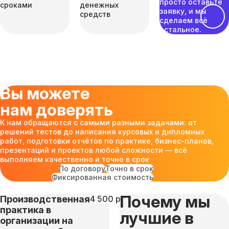
просто оставьте
сроками
денежных
заявку, и мы
средств
сделаем всё
остальное.
Вы можете
нам доверять
К нам обращаются с самыми разными задачами: от
решений тестов до написания курсовых и дипломных
работ, подготовки отчётов по практике, бизнес-планов,
презентаций и проектов любой сложности — всё
выполняем качественно и точно в срок
По договору
Точно в срок
Фиксированная стоимость
Почему мы
Производственная
4 500 руб
практика в
лучшие в
организации на